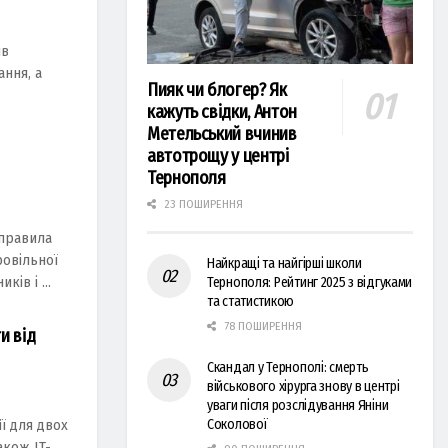
ів
ння, а
Пияк чи блогер? Як
кажуть свідки, Антон
Метельський вчинив
автотрощу у центрі
Тернополя
23 ПОШИРЕННЯ
 правила
ровільної
Найкращі та найгірші школи
ів і ...
Тернополя: Рейтинг 2025 з відгуками
та статистикою
78 ПОШИРЕННЯ
и від
Скандал у Тернополі: смерть
військового хірурга знову в центрі
уваги після розслідування Яніни
Соколової
iї для двох
aкож IT-