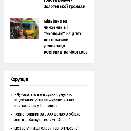
голова Більче-
Золотецької громади
Мільйони на
чиновників і
“економія” на дітях:
що показали
декларації
керівництва Чорткова
Корупція
«Думала, що ще й сумки будуть»:
відеозапис у справі «кришування»
порноофісів у Тернополі
Тернополянин за 3000 доларів обіцяв
зняти з обліку в системі “Оберіг”
Ексзаступника голови Тернопільської