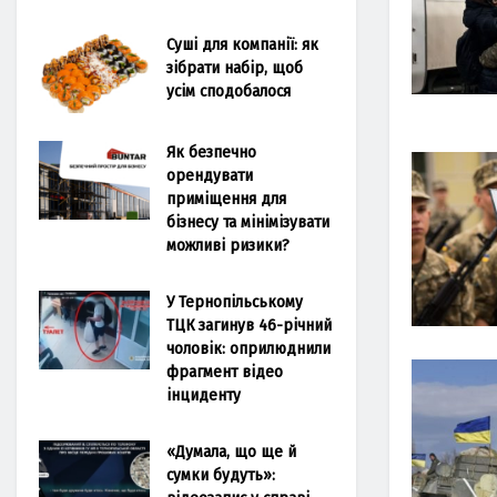
Суші для компанії: як
зібрати набір, щоб
усім сподобалося
Як безпечно
орендувати
приміщення для
бізнесу та мінімізувати
можливі ризики?
У Тернопільському
ТЦК загинув 46-річний
чоловік: оприлюднили
фрагмент відео
інциденту
«Думала, що ще й
сумки будуть»: