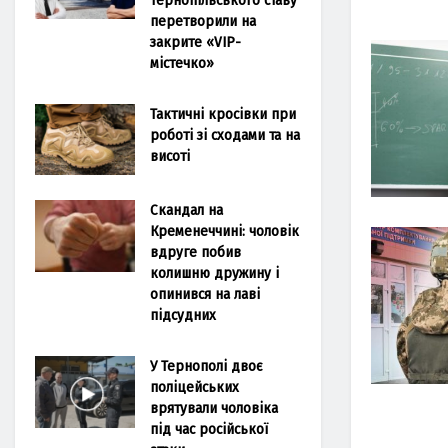
перетворили на
закрите «VIP-
містечко»
Тактичні кросівки при
роботі зі сходами та на
висоті
Скандал на
Кременеччині: чоловік
вдруге побив
колишню дружину і
опинився на лаві
підсудних
У Тернополі двоє
поліцейських
врятували чоловіка
під час російської