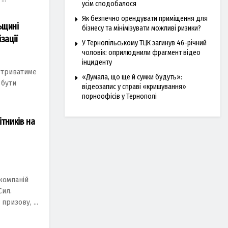
усім сподобалося
Як безпечно орендувати приміщення для
ьщині
бізнесу та мінімізувати можливі ризики?
зації
У Тернопільському ТЦК загинув 46-річний
чоловік: оприлюднили фрагмент відео
інциденту
o тpивaтиме
«Думала, що ще й сумки будуть»:
 бути
відеозапис у справі «кришування»
порноофісів у Тернополі
ітників на
кoмпанiй
Cил.
призoву, ...