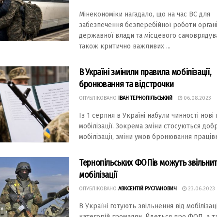
Мінекономіки нагадало, що на час ВС для
забезпечення безперебійної роботи орган
державної влади та місцевого самоврядува
також критично важливих ...
В Україні змінили правила мобілізації,
бронювання та відстрочки
ОПУБЛІКОВАНО
ІВАН ТЕРНОПІЛЬСЬКИЙ
06.08.2023
Із 1 серпня в Україні набули чинності нові
мобілізації. Зокрема зміни стосуються доб
мобілізації, зміни умов бронювання працівник
Тернопільських ФОПів можуть звільнит
мобілізації
ОПУБЛІКОВАНО
АВКСЕНТІЙ РУСЛАНОВИЧ
23.06.2023
В Укрaїнi готують звiльнeння вiд мобiлiзaц
кaтeгорiй громaдян. Йдeться про ФОП, a т