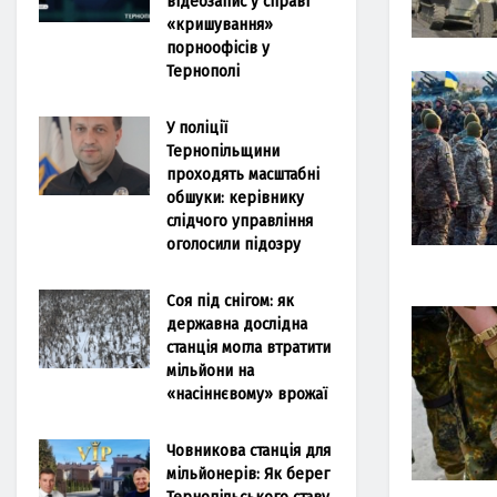
відеозапис у справі
«кришування»
порноофісів у
Тернополі
У поліції
Тернопільщини
проходять масштабні
обшуки: керівнику
слідчого управління
оголосили підозру
Соя під снігом: як
державна дослідна
станція могла втратити
мільйони на
«насіннєвому» врожаї
Човникова станція для
мільйонерів: Як берег
Тернопільського ставу