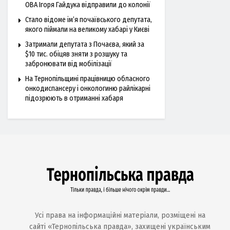
ОВА Ігоря Гайдука відправили до колонії
Стало відоме ім’я почаївського депутата,
якого піймали на великому хабарі у Києві
Затримали депутата з Почаєва, який за
$10 тис. обіцяв зняти з розшуку та
забронювати від мобілізації
На Тернопільщині працівницю обласного
онкодиспансеру і онкологиню райлікарні
підозрюють в отриманні хабаря
Усі права на інформаційні матеріали, розміщені на
сайті «Тернопільська правда», захищені українським