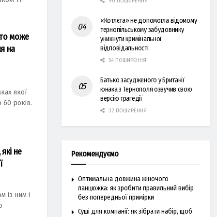
90 ПОШИРЕННЯ
«Котлєта» не допомогла відомому
тернопільському забудовнику
хто може
уникнути кримінальної
я на
відповідальності
54 ПОШИРЕННЯ
Батько засудженого у Британії
юнака з Тернополя озвучив свою
мкaх якої
версію трагедії
 60 pокiв.
32 ПОШИРЕННЯ
 які не
Рекомендуємо
ї
Оптимальна довжина жіночого
ланцюжка: як зробити правильний вибір
м iз ним i
без попередньої примірки
о
Суші для компанії: як зібрати набір, щоб
..