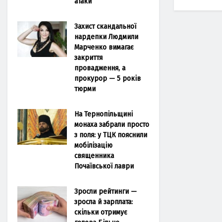
атаки
Захист скандальної
нардепки Людмили
Марченко вимагає
закриття
провадження, а
прокурор — 5 років
тюрми
На Тернопільщині
монаха забрали просто
з поля: у ТЦК пояснили
мобілізацію
священника
Почаївської лаври
Зросли рейтинги —
зросла й зарплата:
скільки отримує