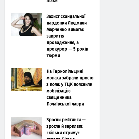
атаки
Захист скандальної
нардепки Людмили
Марченко вимагає
закриття
провадження, а
прокурор — 5 років
тюрми
На Тернопільщині
монаха забрали просто
з поля: у ТЦК пояснили
мобілізацію
священника
Почаївської лаври
Зросли рейтинги —
зросла й зарплата:
скільки отримує