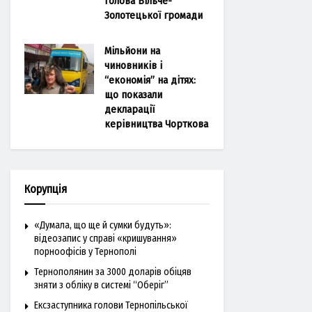
голова Більче-
Золотецької громади
Мільйони на
чиновників і
“економія” на дітях:
що показали
декларації
керівництва Чорткова
Корупція
«Думала, що ще й сумки будуть»:
відеозапис у справі «кришування»
порноофісів у Тернополі
Тернополянин за 3000 доларів обіцяв
зняти з обліку в системі “Оберіг”
Ексзаступника голови Тернопільської