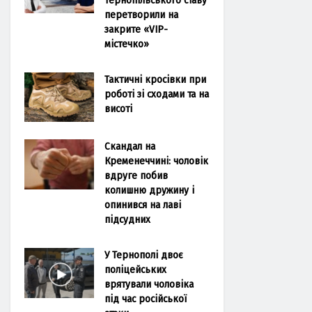
перетворили на
закрите «VIP-
містечко»
Тактичні кросівки при
роботі зі сходами та на
висоті
Скандал на
Кременеччині: чоловік
вдруге побив
колишню дружину і
опинився на лаві
підсудних
У Тернополі двоє
поліцейських
врятували чоловіка
під час російської