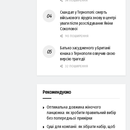
54 ПОШИРЕННЯ
Скандал у Тернополі: смерть
військового хірурга знову в центрі
уваги після розслідування Яніни
Соколової
90 ПОШИРЕННЯ
Батько засудженого у Британії
юнака з Тернополя озвучив свою
версію трагедії
32 ПОШИРЕННЯ
Рекомендуємо
Оптимальна довжина жіночого
ланцюжка: як зробити правильний вибір
без попередньої примірки
Суші для компанії: як зібрати набір, щоб