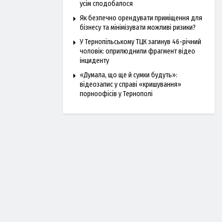
усім сподобалося
Як безпечно орендувати приміщення для
бізнесу та мінімізувати можливі ризики?
У Тернопільському ТЦК загинув 46-річний
чоловік: оприлюднили фрагмент відео
інциденту
«Думала, що ще й сумки будуть»:
відеозапис у справі «кришування»
порноофісів у Тернополі