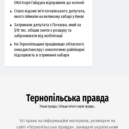
ОВА Ігоря Гайдука відправили до колонії
Стало відоме ім’я почаївського депутата,
якого піймали на великому хабарі у Києві
Затримали депутата з Почаєва, який за
$10 тис. обіцяв зняти з розшуку та
забронювати від мобілізації
На Тернопільщині працівницю обласного
онкодиспансеру і онкологиню райлікарні
підозрюють в отриманні хабаря
Усі права на інформаційні матеріали, розміщені на
сайті «Тернопільська правда», захищені українським