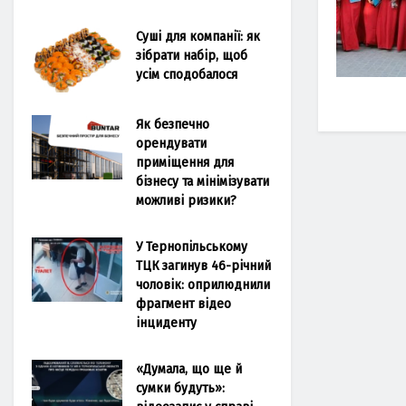
Суші для компанії: як
зібрати набір, щоб
усім сподобалося
Як безпечно
орендувати
приміщення для
бізнесу та мінімізувати
можливі ризики?
У Тернопільському
ТЦК загинув 46-річний
чоловік: оприлюднили
фрагмент відео
інциденту
«Думала, що ще й
сумки будуть»: