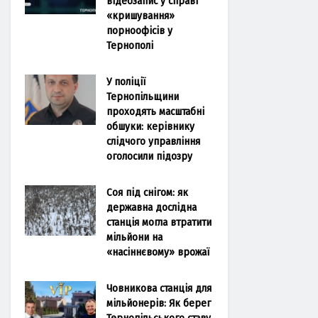
відеозапис у справі
«кришування»
порноофісів у
Тернополі
У поліції
Тернопільщини
проходять масштабні
обшуки: керівнику
слідчого управління
оголосили підозру
Соя під снігом: як
державна дослідна
станція могла втратити
мільйони на
«насіннєвому» врожаї
Човникова станція для
мільйонерів: Як берег
Тернопільського ставу