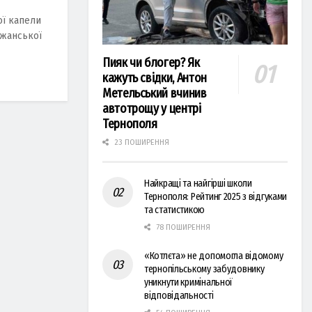
ої капели
ежанської
Пияк чи блогер? Як
кажуть свідки, Антон
Метельський вчинив
автотрощу у центрі
Тернополя
23 ПОШИРЕННЯ
Найкращі та найгірші школи
Тернополя: Рейтинг 2025 з відгуками
та статистикою
78 ПОШИРЕННЯ
«Котлєта» не допомогла відомому
тернопільському забудовнику
уникнути кримінальної
відповідальності