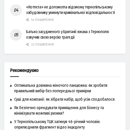
«Котлєта» не допомогла відомому тернопільському
забудовнику уникнути кримінальної відповідальності
54 ПОШИРЕННЯ
Батько засудженого у Британії юнака з Тернополя
озвучив свою версію трагедії
32 ПОШИРЕННЯ
Рекомендуємо
Оптимальна довжина жіночого ланцюжка: як зробити
правильний вибір без попередньої примірки
Суші для компанії: як зібрати набір, щоб усім сподобалося
Як безпечно орендувати приміщення для бізнесу та
мінімізувати можливі ризики?
У Тернопільському ТЦК загинув 46-річний чоловік:
оприлюднили фрагмент відео інциденту