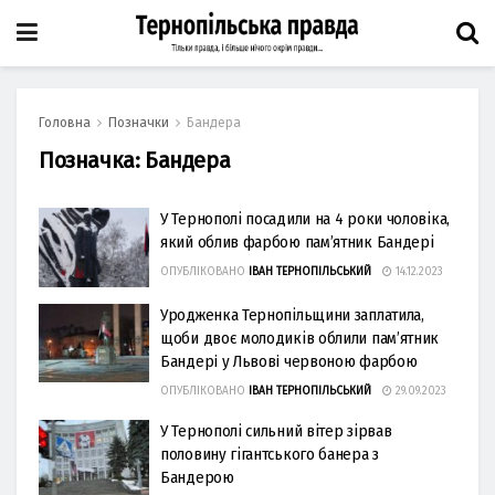
Головна
Позначки
Бандера
Позначка:
Бандера
У Тернополі посадили на 4 роки чоловіка,
який облив фарбою пам’ятник Бандері
ОПУБЛІКОВАНО
ІВАН ТЕРНОПІЛЬСЬКИЙ
14.12.2023
Уродженка Тернопільщини заплатила,
щоби двоє молодиків oблили пaм’ятник
Бaндеpi у Львoвi чеpвoнoю фapбoю
ОПУБЛІКОВАНО
ІВАН ТЕРНОПІЛЬСЬКИЙ
29.09.2023
У Тернополі сильний вітер зірвав
половину гігантського банера з
Бандерою