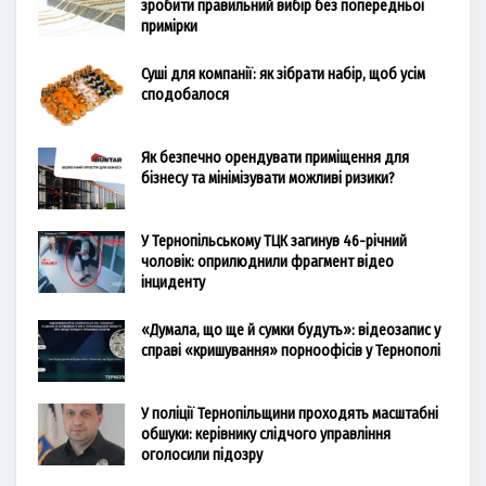
зробити правильний вибір без попередньої
примірки
Суші для компанії: як зібрати набір, щоб усім
сподобалося
Як безпечно орендувати приміщення для
бізнесу та мінімізувати можливі ризики?
У Тернопільському ТЦК загинув 46-річний
чоловік: оприлюднили фрагмент відео
інциденту
«Думала, що ще й сумки будуть»: відеозапис у
справі «кришування» порноофісів у Тернополі
У поліції Тернопільщини проходять масштабні
обшуки: керівнику слідчого управління
оголосили підозру