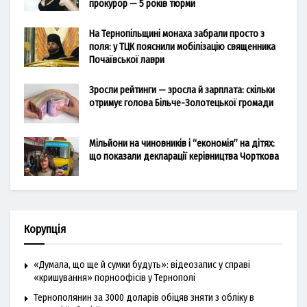
прокурор — 5 років тюрми
На Тернопільщині монаха забрали просто з
поля: у ТЦК пояснили мобілізацію священника
Почаївської лаври
Зросли рейтинги — зросла й зарплата: скільки
отримує голова Більче-Золотецької громади
Мільйони на чиновників і “економія” на дітях:
що показали декларації керівництва Чорткова
Корупція
«Думала, що ще й сумки будуть»: відеозапис у справі
«кришування» порноофісів у Тернополі
Тернополянин за 3000 доларів обіцяв зняти з обліку в