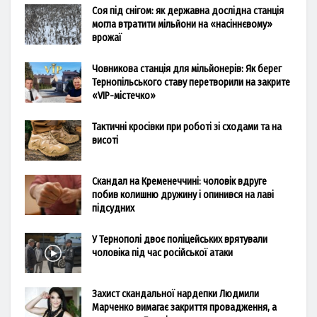
Соя під снігом: як державна дослідна станція
могла втратити мільйони на «насіннєвому»
врожаї
Човникова станція для мільйонерів: Як берег
Тернопільського ставу перетворили на закрите
«VIP-містечко»
Тактичні кросівки при роботі зі сходами та на
висоті
Скандал на Кременеччині: чоловік вдруге
побив колишню дружину і опинився на лаві
підсудних
У Тернополі двоє поліцейських врятували
чоловіка під час російської атаки
Захист скандальної нардепки Людмили
Марченко вимагає закриття провадження, а