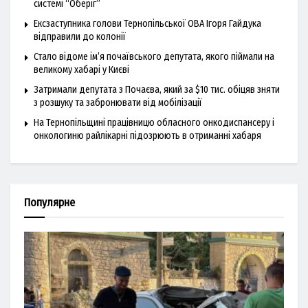
системі “Оберіг”
Ексзаступника голови Тернопільської ОВА Ігоря Гайдука
відправили до колонії
Стало відоме ім’я почаївського депутата, якого піймали на
великому хабарі у Києві
Затримали депутата з Почаєва, який за $10 тис. обіцяв зняти
з розшуку та забронювати від мобілізації
На Тернопільщині працівницю обласного онкодиспансеру і
онкологиню райлікарні підозрюють в отриманні хабаря
Популярне