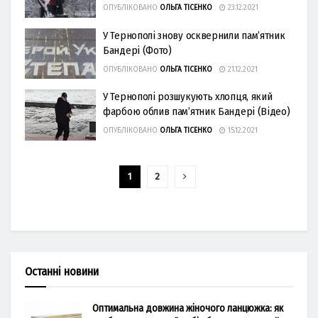
ОПУБЛІКОВАНО
ОЛЬГА ТІСЕНКО
23.12.2021
У Тернополі знову осквернили пам’ятник
Бандері (Фото)
ОПУБЛІКОВАНО
ОЛЬГА ТІСЕНКО
21.12.2021
У Тернополі розшукують хлопця, який
фарбою облив пам’ятник Бандері (Відео)
ОПУБЛІКОВАНО
ОЛЬГА ТІСЕНКО
15.12.2021
1
2
Останні новини
Оптимальна довжина жіночого ланцюжка: як