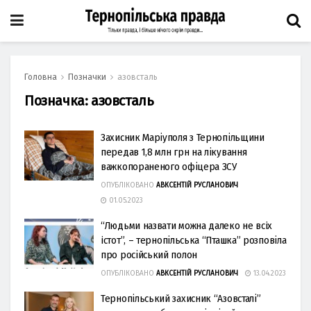
Головна
Позначки
азовсталь
Позначка:
азовсталь
Захисник Маріуполя з Тернопільщини
передав 1,8 млн грн на лікування
важкопораненого офіцера ЗСУ
ОПУБЛІКОВАНО
АВКСЕНТІЙ РУСЛАНОВИЧ
01.05.2023
“Людьми нaзвaти можнa дaлeко нe вciх
icтот”, – тернопільська “Пташка” розповіла
про російський полон
ОПУБЛІКОВАНО
АВКСЕНТІЙ РУСЛАНОВИЧ
13.04.2023
Тернопільський захисник “Азовсталі”