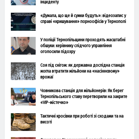
інциденту
«Думала, що ще й сумки будуть»: відеозапис у
справі «кришування» порноофісів у Тернополі
У поліції Тернопільщини проходять масштабні
обшуки: керівнику слідчого управління
оголосили підозру
Соя під снігом: як державна дослідна станція
могла втратити мільйони на «насіннєвому»
врожаї
Човникова станція для мільйонерів: Як берег
Тернопільського ставу перетворили на закрите
«VIP-містечко»
Тактичні кросівки при роботі зі сходами та на
висоті