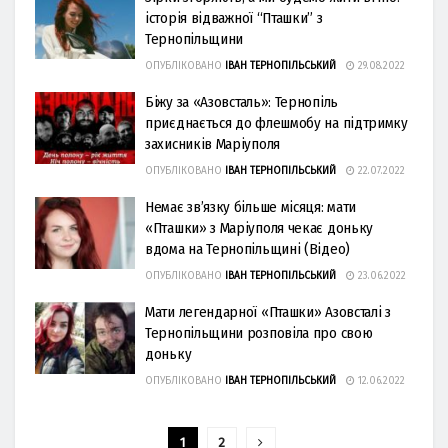
історія відважної “Пташки” з
Тернопільщини
ОПУБЛІКОВАНО
ІВАН ТЕРНОПІЛЬСЬКИЙ
29.08.2022
Біжу за «Азовсталь»: Тернопіль
приєднається до флешмобу на підтримку
захисників Маріуполя
ОПУБЛІКОВАНО
ІВАН ТЕРНОПІЛЬСЬКИЙ
22.07.2022
Немaє зв’язку більше місяця: мaти
«Птaшки» з Мaріуполя чекaє доньку
вдомa нa Тернопільщині (Відео)
ОПУБЛІКОВАНО
ІВАН ТЕРНОПІЛЬСЬКИЙ
23.06.2022
Мати легендарної «Пташки» Азовсталі з
Тернопільщини розповіла про свою
доньку
ОПУБЛІКОВАНО
ІВАН ТЕРНОПІЛЬСЬКИЙ
12.06.2022
1
2