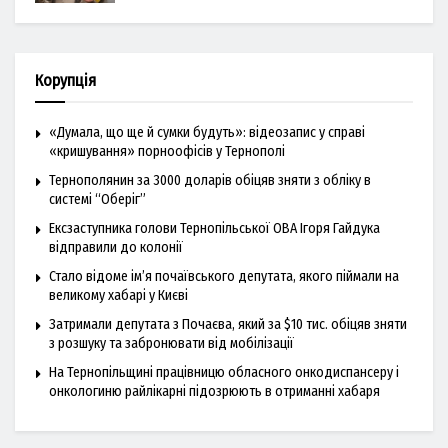
Корупція
«Думала, що ще й сумки будуть»: відеозапис у справі
«кришування» порноофісів у Тернополі
Тернополянин за 3000 доларів обіцяв зняти з обліку в
системі “Оберіг”
Ексзаступника голови Тернопільської ОВА Ігоря Гайдука
відправили до колонії
Стало відоме ім’я почаївського депутата, якого піймали на
великому хабарі у Києві
Затримали депутата з Почаєва, який за $10 тис. обіцяв зняти
з розшуку та забронювати від мобілізації
На Тернопільщині працівницю обласного онкодиспансеру і
онкологиню райлікарні підозрюють в отриманні хабаря