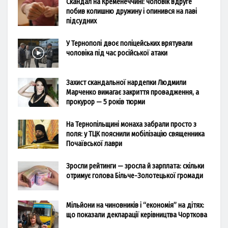
Скандал на Кременеччині: чоловік вдруге
побив колишню дружину і опинився на лаві
підсудних
У Тернополі двоє поліцейських врятували
чоловіка під час російської атаки
Захист скандальної нардепки Людмили
Марченко вимагає закриття провадження, а
прокурор — 5 років тюрми
На Тернопільщині монаха забрали просто з
поля: у ТЦК пояснили мобілізацію священника
Почаївської лаври
Зросли рейтинги — зросла й зарплата: скільки
отримує голова Більче-Золотецької громади
Мільйони на чиновників і “економія” на дітях:
що показали декларації керівництва Чорткова