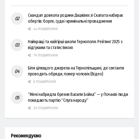
Скандал довкола родини Дацківих зі Скалата набирає
обертів: борги, суди і кримінальні провадження
44 ПОШИРЕННЯ
Найкращі та найгірші школи Тернополя: Рейтинг 2025 з
відгуками та статистикою
79 ПОШИРЕННЯ
Біля цілющого джерела на Тернопільщині, де сектанти
проводять обряди, помер чоловік (Відео)
6 ПОШИРЕННЯ
“Мені набридла брехня Василя Бойка” — у Почаєві люди
покидають партію “Слуга народу”
30 ПОШИРЕННЯ
Рекомендуємо