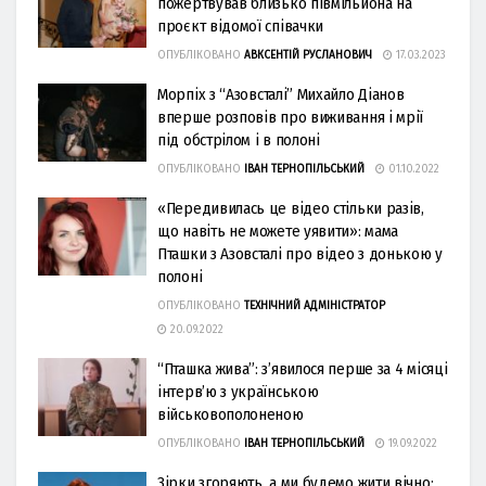
пожертвував близько півмільйона на
проєкт відомої співачки
ОПУБЛІКОВАНО
АВКСЕНТІЙ РУСЛАНОВИЧ
17.03.2023
Морпіх з “Азовсталі” Михайло Діанов
вперше розповів про виживання і мрії
під обстрілом і в полоні
ОПУБЛІКОВАНО
ІВАН ТЕРНОПІЛЬСЬКИЙ
01.10.2022
«Передивилась це відео стільки разів,
що навіть не можете уявити»: мама
Пташки з Азовсталі про відео з донькою у
полоні
ОПУБЛІКОВАНО
ТЕХНІЧНИЙ АДМІНІСТРАТОР
20.09.2022
“Пташка жива”: з’явилося перше за 4 місяці
інтерв’ю з українською
військовополоненою
ОПУБЛІКОВАНО
ІВАН ТЕРНОПІЛЬСЬКИЙ
19.09.2022
Зірки згоряють, а ми будемо жити вічно: