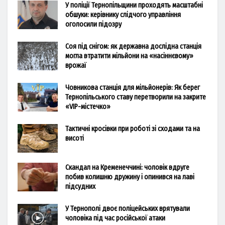
У поліції Тернопільщини проходять масштабні
обшуки: керівнику слідчого управління
оголосили підозру
Соя під снігом: як державна дослідна станція
могла втратити мільйони на «насіннєвому»
врожаї
Човникова станція для мільйонерів: Як берег
Тернопільського ставу перетворили на закрите
«VIP-містечко»
Тактичні кросівки при роботі зі сходами та на
висоті
Скандал на Кременеччині: чоловік вдруге
побив колишню дружину і опинився на лаві
підсудних
У Тернополі двоє поліцейських врятували
чоловіка під час російської атаки