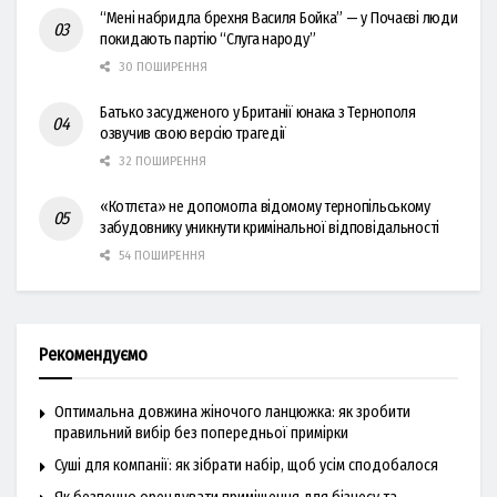
“Мені набридла брехня Василя Бойка” — у Почаєві люди
покидають партію “Слуга народу”
30 ПОШИРЕННЯ
Батько засудженого у Британії юнака з Тернополя
озвучив свою версію трагедії
32 ПОШИРЕННЯ
«Котлєта» не допомогла відомому тернопільському
забудовнику уникнути кримінальної відповідальності
54 ПОШИРЕННЯ
Рекомендуємо
Оптимальна довжина жіночого ланцюжка: як зробити
правильний вибір без попередньої примірки
Суші для компанії: як зібрати набір, щоб усім сподобалося