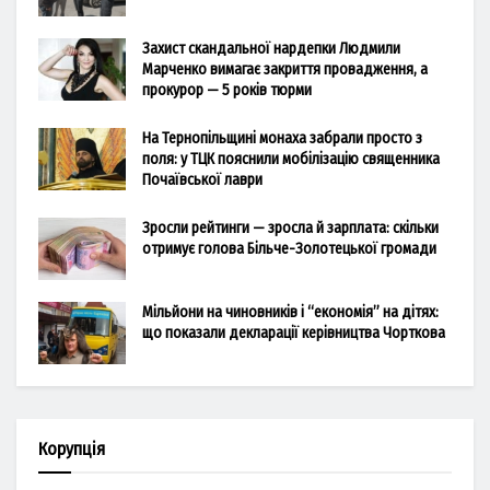
Захист скандальної нардепки Людмили
Марченко вимагає закриття провадження, а
прокурор — 5 років тюрми
На Тернопільщині монаха забрали просто з
поля: у ТЦК пояснили мобілізацію священника
Почаївської лаври
Зросли рейтинги — зросла й зарплата: скільки
отримує голова Більче-Золотецької громади
Мільйони на чиновників і “економія” на дітях:
що показали декларації керівництва Чорткова
Корупція