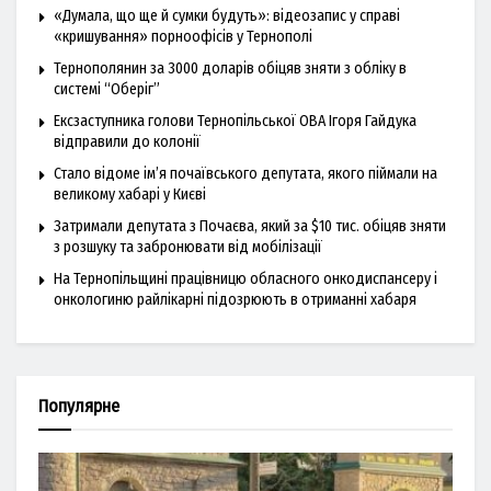
«Думала, що ще й сумки будуть»: відеозапис у справі
«кришування» порноофісів у Тернополі
Тернополянин за 3000 доларів обіцяв зняти з обліку в
системі “Оберіг”
Ексзаступника голови Тернопільської ОВА Ігоря Гайдука
відправили до колонії
Стало відоме ім’я почаївського депутата, якого піймали на
великому хабарі у Києві
Затримали депутата з Почаєва, який за $10 тис. обіцяв зняти
з розшуку та забронювати від мобілізації
На Тернопільщині працівницю обласного онкодиспансеру і
онкологиню райлікарні підозрюють в отриманні хабаря
Популярне