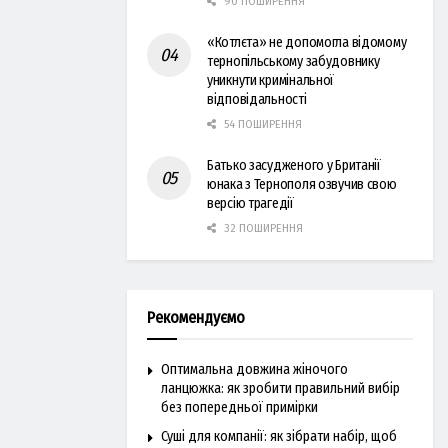
90 ПОШИРЕННЯ
«Котлєта» не допомогла відомому
тернопільському забудовнику
уникнути кримінальної
відповідальності
54 ПОШИРЕННЯ
Батько засудженого у Британії
юнака з Тернополя озвучив свою
версію трагедії
32 ПОШИРЕННЯ
Рекомендуємо
Оптимальна довжина жіночого
ланцюжка: як зробити правильний вибір
без попередньої примірки
Суші для компанії: як зібрати набір, щоб