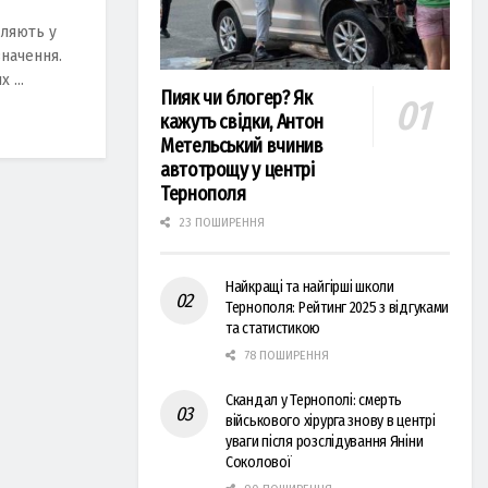
іляють у
значення.
 ...
Пияк чи блогер? Як
кажуть свідки, Антон
Метельський вчинив
автотрощу у центрі
Тернополя
23 ПОШИРЕННЯ
Найкращі та найгірші школи
Тернополя: Рейтинг 2025 з відгуками
та статистикою
78 ПОШИРЕННЯ
Скандал у Тернополі: смерть
військового хірурга знову в центрі
уваги після розслідування Яніни
Соколової