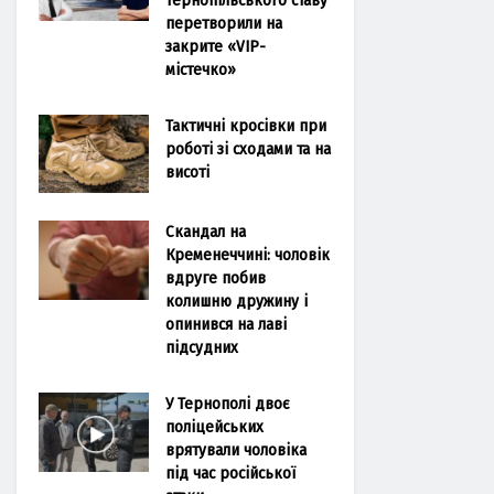
перетворили на
закрите «VIP-
містечко»
Тактичні кросівки при
роботі зі сходами та на
висоті
Скандал на
Кременеччині: чоловік
вдруге побив
колишню дружину і
опинився на лаві
підсудних
У Тернополі двоє
поліцейських
врятували чоловіка
під час російської