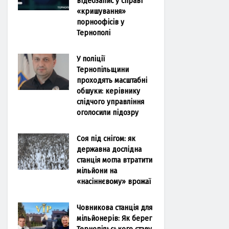
відеозапис у справі
«кришування»
порноофісів у
Тернополі
У поліції
Тернопільщини
проходять масштабні
обшуки: керівнику
слідчого управління
оголосили підозру
Соя під снігом: як
державна дослідна
станція могла втратити
мільйони на
«насіннєвому» врожаї
Човникова станція для
мільйонерів: Як берег
Тернопільського ставу