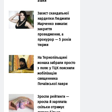
атаки
Захист скандальної
нардепки Людмили
Марченко вимагає
закриття
провадження, а
прокурор — 5 років
тюрми
На Тернопільщині
монаха забрали просто
з поля: у ТЦК пояснили
мобілізацію
священника
Почаївської лаври
Зросли рейтинги —
зросла й зарплата:
скільки отримує