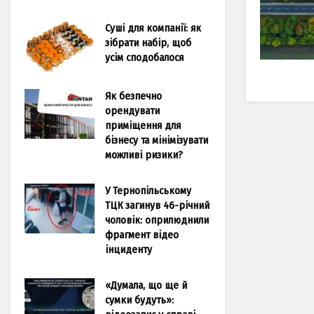
Суші для компанії: як
зібрати набір, щоб
усім сподобалося
Як безпечно
орендувати
приміщення для
бізнесу та мінімізувати
можливі ризики?
У Тернопільському
ТЦК загинув 46-річний
чоловік: оприлюднили
фрагмент відео
інциденту
«Думала, що ще й
сумки будуть»: