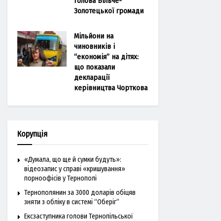
голова Більче-
Золотецької громади
Мільйони на
чиновників і
“економія” на дітях:
що показали
декларації
керівництва Чорткова
Корупція
«Думала, що ще й сумки будуть»:
відеозапис у справі «кришування»
порноофісів у Тернополі
Тернополянин за 3000 доларів обіцяв
зняти з обліку в системі “Оберіг”
Ексзаступника голови Тернопільської