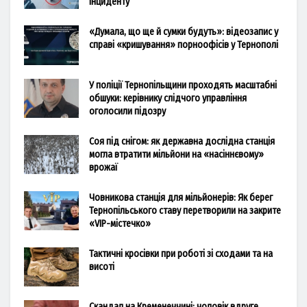
інциденту
«Думала, що ще й сумки будуть»: відеозапис у
справі «кришування» порноофісів у Тернополі
У поліції Тернопільщини проходять масштабні
обшуки: керівнику слідчого управління
оголосили підозру
Соя під снігом: як державна дослідна станція
могла втратити мільйони на «насіннєвому»
врожаї
Човникова станція для мільйонерів: Як берег
Тернопільського ставу перетворили на закрите
«VIP-містечко»
Тактичні кросівки при роботі зі сходами та на
висоті
Скандал на Кременеччині: чоловік вдруге