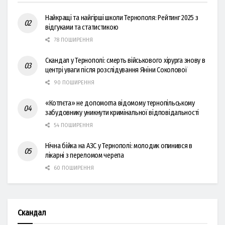
Найкращі та найгірші школи Тернополя: Рейтинг 2025 з
відгуками та статистикою
78 ПОШИРЕННЯ
Скандал у Тернополі: смерть військового хірурга знову в
центрі уваги після розслідування Яніни Соколової
90 ПОШИРЕННЯ
«Котлєта» не допомогла відомому тернопільському
забудовнику уникнути кримінальної відповідальності
54 ПОШИРЕННЯ
Нічна бійка на АЗС у Тернополі: молодик опинився в
лікарні з переломом черепа
60 ПОШИРЕННЯ
Скандал