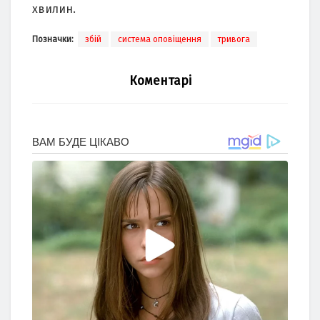
хвилин.
Позначки:
збій
система оповіщення
тривога
Коментарі