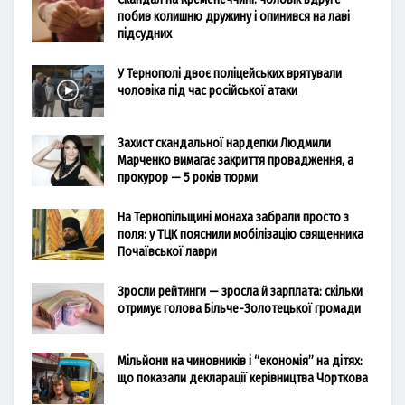
побив колишню дружину і опинився на лаві
підсудних
У Тернополі двоє поліцейських врятували
чоловіка під час російської атаки
Захист скандальної нардепки Людмили
Марченко вимагає закриття провадження, а
прокурор — 5 років тюрми
На Тернопільщині монаха забрали просто з
поля: у ТЦК пояснили мобілізацію священника
Почаївської лаври
Зросли рейтинги — зросла й зарплата: скільки
отримує голова Більче-Золотецької громади
Мільйони на чиновників і “економія” на дітях:
що показали декларації керівництва Чорткова