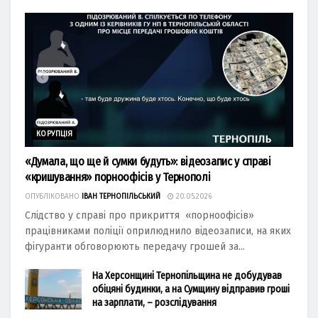
КОРУПЦІЯ
«Думала, що ще й сумки будуть»: відеозапис у справі
«кришування» порноофісів у Тернополі
ОПУБЛІКОВАНО
ІВАН ТЕРНОПІЛЬСЬКИЙ
20.05.2026
Слідство у справі про прикриття «порноофісів»
працівниками поліції оприлюднило відеозаписи, на яких
фігуранти обговорюють передачу грошей за...
На Херсонщині Тернопільщина не добудував
обіцяні будинки, а на Сумщину відправив гроші
на зарплати, – розслідування