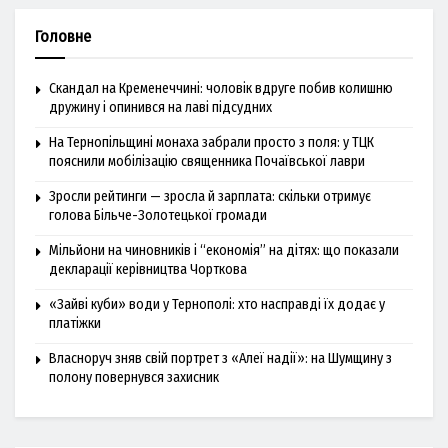
Головне
Скандал на Кременеччині: чоловік вдруге побив колишню
дружину і опинився на лаві підсудних
На Тернопільщині монаха забрали просто з поля: у ТЦК
пояснили мобілізацію священника Почаївської лаври
Зросли рейтинги — зросла й зарплата: скільки отримує
голова Більче-Золотецької громади
Мільйони на чиновників і “економія” на дітях: що показали
декларації керівництва Чорткова
«Зайві куби» води у Тернополі: хто насправді їх додає у
платіжки
Власноруч зняв свій портрет з «Алеї надії»: на Шумщину з
полону повернувся захисник