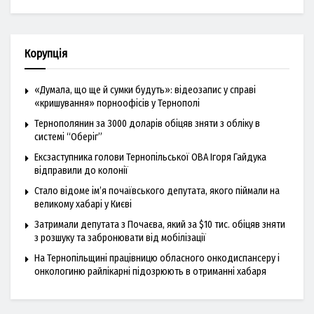
Корупція
«Думала, що ще й сумки будуть»: відеозапис у справі
«кришування» порноофісів у Тернополі
Тернополянин за 3000 доларів обіцяв зняти з обліку в
системі “Оберіг”
Ексзаступника голови Тернопільської ОВА Ігоря Гайдука
відправили до колонії
Стало відоме ім’я почаївського депутата, якого піймали на
великому хабарі у Києві
Затримали депутата з Почаєва, який за $10 тис. обіцяв зняти
з розшуку та забронювати від мобілізації
На Тернопільщині працівницю обласного онкодиспансеру і
онкологиню райлікарні підозрюють в отриманні хабаря