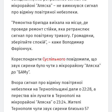
мікрорайоні “Аляска” – не вимкнувся сигнал
про відміну повітряної небезпеки.
“Ремонтна бригада виїхала на місце, де
проведе ремонт стійки, яка ретранслює
сигнал про повітряну тривогу. Громадяни,
зберігайте спокій”, – каже Володимир
Фаріончук.
Кореспонденти
Суспільного
повідомили, що
звук сирени було чути з мікрорайону “Аляска”
до “БАМу”.
Вчора сигнал про відміну повітряної
небезпеки на Тернопільщині дали о 22:28, а
перестав він лунати в Тернополі на
мікрорайоні “Аляска” о 23:24. Жителі
Тернополя чули звук сирени близько 57