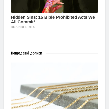
Нещодавні
дописи