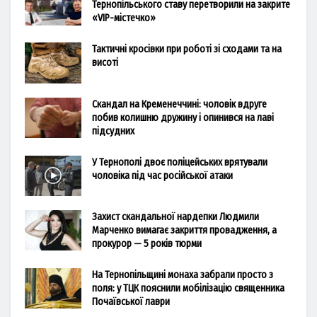
Тернопільського ставу перетворили на закрите
«VIP-містечко»
Тактичні кросівки при роботі зі сходами та на
висоті
Скандал на Кременеччині: чоловік вдруге
побив колишню дружину і опинився на лаві
підсудних
У Тернополі двоє поліцейських врятували
чоловіка під час російської атаки
Захист скандальної нардепки Людмили
Марченко вимагає закриття провадження, а
прокурор — 5 років тюрми
На Тернопільщині монаха забрали просто з
поля: у ТЦК пояснили мобілізацію священника
Почаївської лаври