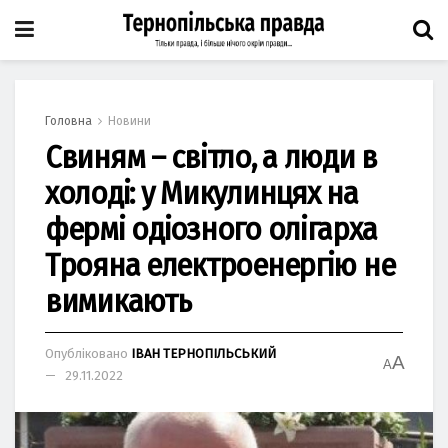
Головна
Новини
Свиням – світло, а люди в
холоді: у Микулинцях на
фермі одіозного олігарха
Трояна електроенергію не
вимикають
Опубліковано
ІВАН ТЕРНОПІЛЬСЬКИЙ
A
A
29.11.2022