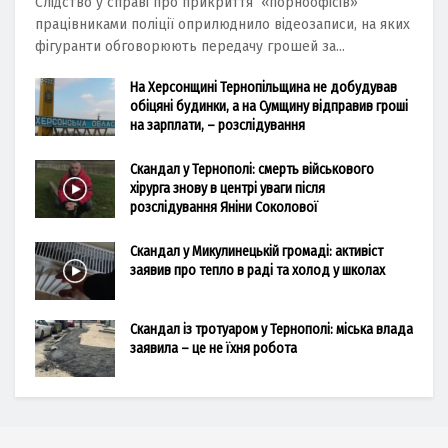
Слідство у справі про прикриття «порноофісів»
працівниками поліції оприлюднило відеозаписи, на яких
фігуранти обговорюють передачу грошей за...
На Херсонщині Тернопільщина не добудував
обіцяні будинки, а на Сумщину відправив гроші
на зарплати, – розслідування
Скандал у Тернополі: смерть військового
хірурга знову в центрі уваги після
розслідування Яніни Соколової
Скандал у Микулинецькій громаді: активіст
заявив про тепло в раді та холод у школах
Скандал із тротуаром у Тернополі: міська влада
заявила – це не їхня робота