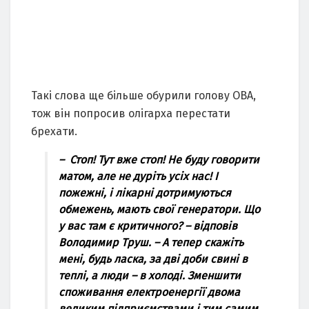
Такі слова ще більше обурили голову ОВА,
тож він попросив олігарха перестати
брехати.
– Стоп! Тут вже стоп! Не буду говорити
матом, але не дуріть усіх нас! І
пожежні, і лікарні дотримуються
обмежень, мають свої генератори. Що
у вас там є критичного? – відповів
Володимир Труш. – А тепер скажіть
мені, будь ласка, за дві доби свині в
теплі, а люди – в холоді. Зменшити
споживання електроенергії двома
великим підприємствами і тим самим