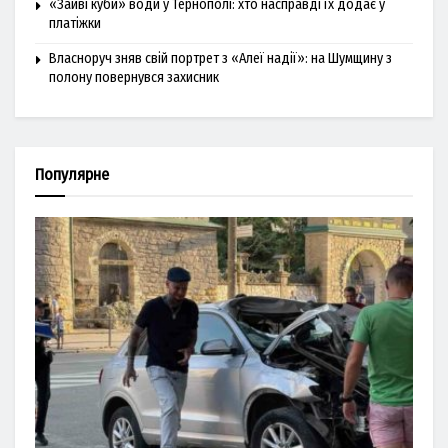
«Зайві куби» води у Тернополі: хто насправді їх додає у
платіжки
Власноруч зняв свій портрет з «Алеї надії»: на Шумщину з
полону повернувся захисник
Популярне