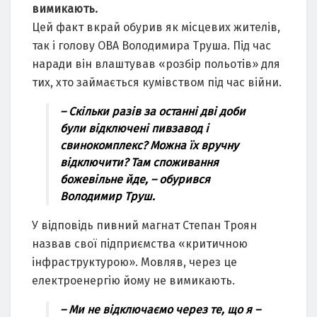
вимикають.
Цей факт вкрай обурив як місцевих жителів,
так і голову ОВА Володимира Труша. Під час
наради він влаштував «розбір польотів» для
тих, хто займається кумівством під час війни.
– Скільки разів за останні дві доби
були відключені пивзавод і
свинокомплекс? Можна їх вручну
відключити? Там споживання
божевільне йде, – обурився
Володимир Труш.
У відповідь пивний магнат Степан Троян
назвав свої підприємства «критичною
інфраструктурою». Мовляв, через це
електроенергію йому не вимикають.
– Ми не відключаємо через те, що я –