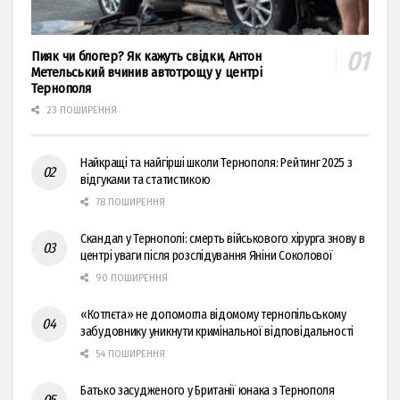
Пияк чи блогер? Як кажуть свідки, Антон
Метельський вчинив автотрощу у центрі
Тернополя
23 ПОШИРЕННЯ
Найкращі та найгірші школи Тернополя: Рейтинг 2025 з
відгуками та статистикою
78 ПОШИРЕННЯ
Скандал у Тернополі: смерть військового хірурга знову в
центрі уваги після розслідування Яніни Соколової
90 ПОШИРЕННЯ
«Котлєта» не допомогла відомому тернопільському
забудовнику уникнути кримінальної відповідальності
54 ПОШИРЕННЯ
Батько засудженого у Британії юнака з Тернополя