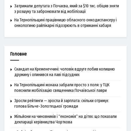
Затримали депутата з Почаєва, який за $10 тис. обіцяв зняти
з розшуку та забронювати від мобілізації
На Тернопільщині працівницю обласного онкодиспансеру і
онкологиню райлікарні підозрюють в отриманні хабаря
Головне
Скандал на Кременеччині: чоловік вдруге побив колишню
дружину і опинився на лаві підсудних
На Тернопільщині монаха забрали просто з поля: у ТЦК
пояснили мобілізацію священника Почаївської лаври
Зросли рейтинги — зросла й зарплата: скільки отримує
голова Більче-Золотецької громади
Мільйони на чиновників і “економія” на дітях: що показали
декларації керівництва Чорткова