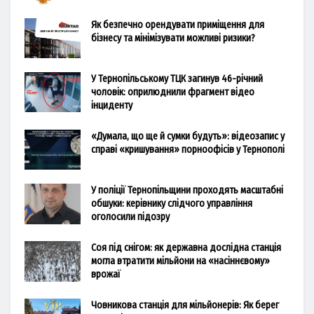
Як безпечно орендувати приміщення для
бізнесу та мінімізувати можливі ризики?
У Тернопільському ТЦК загинув 46-річний
чоловік: оприлюднили фрагмент відео
інциденту
«Думала, що ще й сумки будуть»: відеозапис у
справі «кришування» порноофісів у Тернополі
У поліції Тернопільщини проходять масштабні
обшуки: керівнику слідчого управління
оголосили підозру
Соя під снігом: як державна дослідна станція
могла втратити мільйони на «насіннєвому»
врожаї
Човникова станція для мільйонерів: Як берег