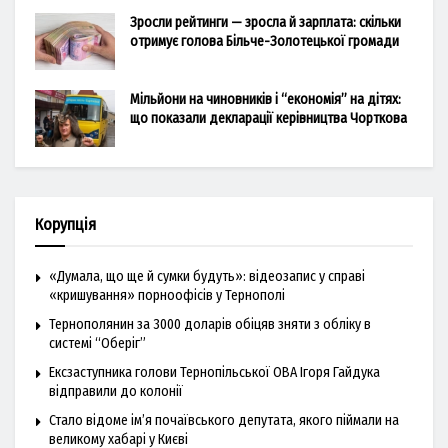
Зросли рейтинги — зросла й зарплата: скільки
отримує голова Більче-Золотецької громади
Мільйони на чиновників і “економія” на дітях:
що показали декларації керівництва Чорткова
Корупція
«Думала, що ще й сумки будуть»: відеозапис у справі
«кришування» порноофісів у Тернополі
Тернополянин за 3000 доларів обіцяв зняти з обліку в
системі “Оберіг”
Ексзаступника голови Тернопільської ОВА Ігоря Гайдука
відправили до колонії
Стало відоме ім’я почаївського депутата, якого піймали на
великому хабарі у Києві