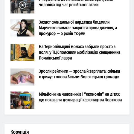
чоловіка під час російської атаки
Захист скандальної нардепки Людмили
Марченко вимагає закриття провадження, а
прокурор — 5 років тюрми
На Тернопільщині монаха забрали просто з
поля: у ТЦК пояснили мобілізацію священника
Почаївської лаври
Зросли рейтинги — зросла й зарплата: скільки
отримує голова Більче-Золотецької громади
Мільйони на чиновників і “економія” на дітях:
що показали декларації керівництва Чорткова
Корупція