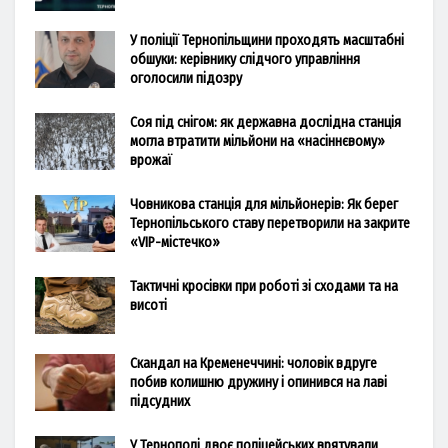
У поліції Тернопільщини проходять масштабні
обшуки: керівнику слідчого управління
оголосили підозру
Соя під снігом: як державна дослідна станція
могла втратити мільйони на «насіннєвому»
врожаї
Човникова станція для мільйонерів: Як берег
Тернопільського ставу перетворили на закрите
«VIP-містечко»
Тактичні кросівки при роботі зі сходами та на
висоті
Скандал на Кременеччині: чоловік вдруге
побив колишню дружину і опинився на лаві
підсудних
У Тернополі двоє поліцейських врятували