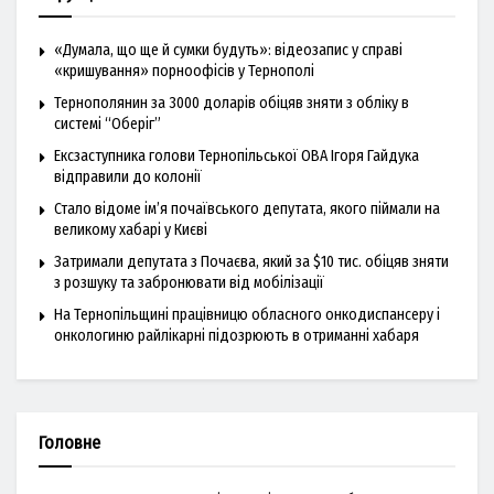
«Думала, що ще й сумки будуть»: відеозапис у справі
«кришування» порноофісів у Тернополі
Тернополянин за 3000 доларів обіцяв зняти з обліку в
системі “Оберіг”
Ексзаступника голови Тернопільської ОВА Ігоря Гайдука
відправили до колонії
Стало відоме ім’я почаївського депутата, якого піймали на
великому хабарі у Києві
Затримали депутата з Почаєва, який за $10 тис. обіцяв зняти
з розшуку та забронювати від мобілізації
На Тернопільщині працівницю обласного онкодиспансеру і
онкологиню райлікарні підозрюють в отриманні хабаря
Головне