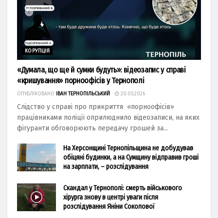
КОРУПЦІЯ
«Думала, що ще й сумки будуть»: відеозапис у справі
«кришування» порноофісів у Тернополі
ОПУБЛІКОВАНО
ІВАН ТЕРНОПІЛЬСЬКИЙ
20.05.2026
Слідство у справі про прикриття «порноофісів»
працівниками поліції оприлюднило відеозаписи, на яких
фігуранти обговорюють передачу грошей за...
На Херсонщині Тернопільщина не добудував
обіцяні будинки, а на Сумщину відправив гроші
на зарплати, – розслідування
Скандал у Тернополі: смерть військового
хірурга знову в центрі уваги після
розслідування Яніни Соколової