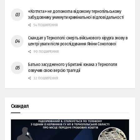
«Котлєта» не допомогла відомому тернопільському
забудовнику уникнути кримінальної відповідальності
54 ПОШИРЕННЯ
Скандал у Тернополі: смерть військового хірурга знову в
центрі уваги після розслідування Яніни Соколової
90 ПОШИРЕННЯ
Батько засудженого у Британії юнака з Тернополя
озвучив свою версію трагедії
32 ПОШИРЕННЯ
Скандал