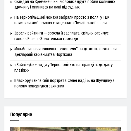
Скандал на Кременеччині: чоловік вдруге побив колишню
дружину і опинився на лаві підсудних
На Тернопільщині монаха забрали просто з поля: у ТЦК
пояснили мобілізацію священника Почаївської лаври
Зросли рейтинги — зросла й зарплата: скільки отримує
голова Більче-Золотецької громади
Мільйони на чиновників і “економія” на дітях: що показали
декларації керівництва Чорткова
«Зайві куби» води у Тернополі: хто насправді їх додає у
платіжки
Власноруч зняв свій портрет з «Алеї надії»: на Шумщину з
полону повернувся захисник
Популярне