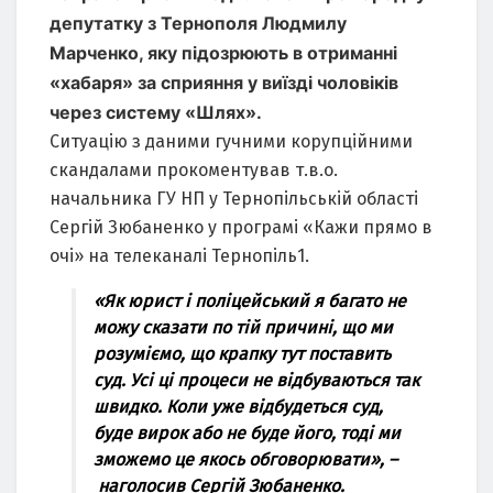
депутатку з Тернополя Людмилу
Марченко, яку підозрюють в отриманні
«хабаря» за сприяння у виїзді чоловіків
через систему «Шлях».
Ситуацію з даними гучними корупційними
скандалами прокоментував т.в.о.
начальника ГУ НП у Тернопільській області
Сергій Зюбаненко у програмі «Кажи прямо в
очі» на телеканалі Тернопіль1.
«Як юрист і поліцейський я багато не
можу сказати по тій причині, що ми
розуміємо, що крапку тут поставить
суд. Усі ці процеси не відбуваються так
швидко. Коли уже відбудеться суд,
буде вирок або не буде його, тоді ми
зможемо це якось обговорювати», –
наголосив Сергій Зюбаненко.