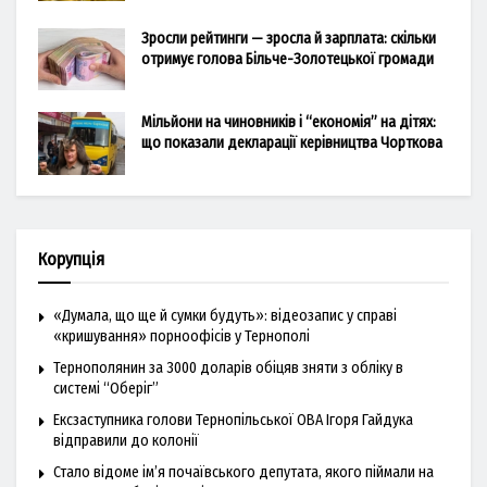
Зросли рейтинги — зросла й зарплата: скільки
отримує голова Більче-Золотецької громади
Мільйони на чиновників і “економія” на дітях:
що показали декларації керівництва Чорткова
Корупція
«Думала, що ще й сумки будуть»: відеозапис у справі
«кришування» порноофісів у Тернополі
Тернополянин за 3000 доларів обіцяв зняти з обліку в
системі “Оберіг”
Ексзаступника голови Тернопільської ОВА Ігоря Гайдука
відправили до колонії
Стало відоме ім’я почаївського депутата, якого піймали на