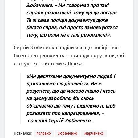
Зюбаненко. – Ми говоримо про такі
справи резонансні, тому що це посади.
Та ж сама поліція документує дуже
багато справ, які просто замовчуються
тому, що вони не є такі резонансні».
Сергій Зюбаненко поділився, що поліція має
багато напрацювань з приводу порушень, які
стосуються системи «Шлях».
«Ми десятками документуємо людей і
припиняємо цю діяльність. Ви ж
розумієте, що це масово пішло і хтось
на цьому заробляє. Ми якось
об’єднаємо цю тему і виділимо її, щоб
розказати про напрацювання», –
пояснив Сергій Зюбаненко.
Позначки:
головко
Зюбаненко
марченеко