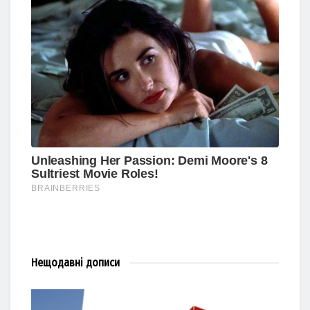
Нещодавні
дописи