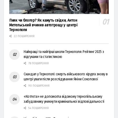
Пияк чи блогер? Як кажуть свідки, Антон
Метельський вчинив автотрощу у центрі
Тернополя
22 ПОШИРЕННЯ
Найкращі та найгірші школи Тернополя: Рейтинг 2025 з
відгуками та статистикою
78 ПОШИРЕННЯ
Скандал у Тернополі: смерть військового хірурга знову в
центрі уваги після розслідування Яніни Соколової
90 ПОШИРЕННЯ
«Котлєта» не допомогла відомому тернопільському
забудовнику уникнути кримінальної відповідальності
54 ПОШИРЕННЯ