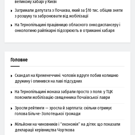
великому хабарі у Києві
Затримали депутата з Почаєва, який за $10 тис. обіцяв зняти
з розшуку та забронювати від мобілізації
На Тернопільщині працівницю обласного онкодиспансеру і
онкологиню райлікарні підозрюють в отриманні хабаря
Головне
Скандал на Кременеччині: чоловік вдруге побив колишню
дружину і опинився на лаві підсудних
На Тернопільщині монаха забрали просто з поля: у ТЦК
пояснили мобілізацію священника Почаївської лаври
Зросли рейтинги — зросла й зарплата: скільки отримує
голова Більче-Золотецької громади
Мільйони на чиновників і “економія” на дітях: що показали
декларації керівництва Чорткова