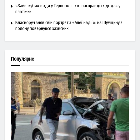
«Зайві куби» води у Тернополі: хто насправді їх додає у
платіжки
Власноруч зняв свій портрет з «Алеї надії»: на Шумщину з
полону повернувся захисник
Популярне