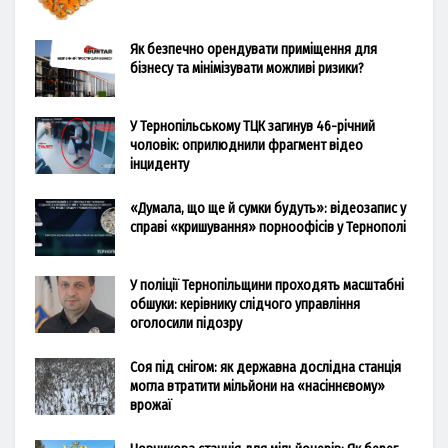
Як безпечно орендувати приміщення для
бізнесу та мінімізувати можливі ризики?
У Тернопільському ТЦК загинув 46-річний
чоловік: оприлюднили фрагмент відео
інциденту
«Думала, що ще й сумки будуть»: відеозапис у
справі «кришування» порноофісів у Тернополі
У поліції Тернопільщини проходять масштабні
обшуки: керівнику слідчого управління
оголосили підозру
Соя під снігом: як державна дослідна станція
могла втратити мільйони на «насіннєвому»
врожаї