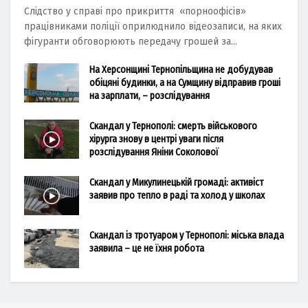
Слідство у справі про прикриття «порноофісів»
працівниками поліції оприлюднило відеозаписи, на яких
фігуранти обговорюють передачу грошей за...
На Херсонщині Тернопільщина не добудував
обіцяні будинки, а на Сумщину відправив гроші
на зарплати, – розслідування
Скандал у Тернополі: смерть військового
хірурга знову в центрі уваги після
розслідування Яніни Соколової
Скандал у Микулинецькій громаді: активіст
заявив про тепло в раді та холод у школах
Скандал із тротуаром у Тернополі: міська влада
заявила – це не їхня робота