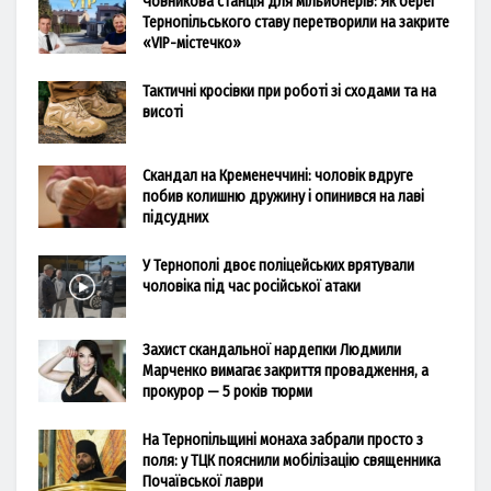
Човникова станція для мільйонерів: Як берег
Тернопільського ставу перетворили на закрите
«VIP-містечко»
Тактичні кросівки при роботі зі сходами та на
висоті
Скандал на Кременеччині: чоловік вдруге
побив колишню дружину і опинився на лаві
підсудних
У Тернополі двоє поліцейських врятували
чоловіка під час російської атаки
Захист скандальної нардепки Людмили
Марченко вимагає закриття провадження, а
прокурор — 5 років тюрми
На Тернопільщині монаха забрали просто з
поля: у ТЦК пояснили мобілізацію священника
Почаївської лаври