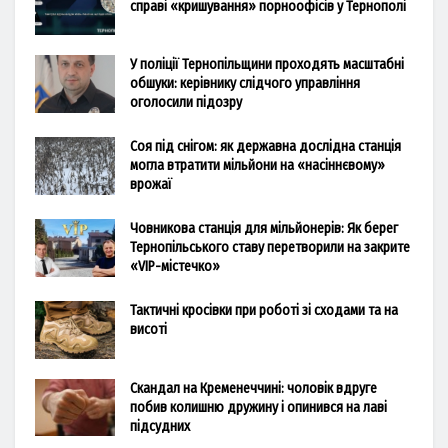
справі «кришування» порноофісів у Тернополі
У поліції Тернопільщини проходять масштабні
обшуки: керівнику слідчого управління
оголосили підозру
Соя під снігом: як державна дослідна станція
могла втратити мільйони на «насіннєвому»
врожаї
Човникова станція для мільйонерів: Як берег
Тернопільського ставу перетворили на закрите
«VIP-містечко»
Тактичні кросівки при роботі зі сходами та на
висоті
Скандал на Кременеччині: чоловік вдруге
побив колишню дружину і опинився на лаві
підсудних