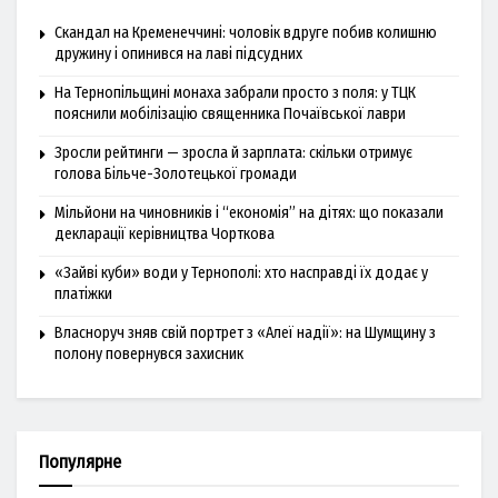
Скандал на Кременеччині: чоловік вдруге побив колишню
дружину і опинився на лаві підсудних
На Тернопільщині монаха забрали просто з поля: у ТЦК
пояснили мобілізацію священника Почаївської лаври
Зросли рейтинги — зросла й зарплата: скільки отримує
голова Більче-Золотецької громади
Мільйони на чиновників і “економія” на дітях: що показали
декларації керівництва Чорткова
«Зайві куби» води у Тернополі: хто насправді їх додає у
платіжки
Власноруч зняв свій портрет з «Алеї надії»: на Шумщину з
полону повернувся захисник
Популярне