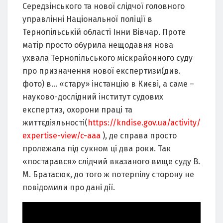
Середзінського та нової слідчої головного
управлінні Національної поліції в
Тернопільській області Інни Вівчар. Проте
матір просто обурила нещодавня нова
ухвала Тернопільського міскрайонного суду
про призначення нової експертизи(див.
фото) в… «стару» інстанцію в Києві, а саме –
науково-дослідний інститут судових
експертиз, охорони праці та
життєдіяльності(
https://kndise.gov.ua/activity/
expertise-view/c-aaa
), де справа просто
пролежала під сукном ці два роки. Так
«постарався» слідчий вказаного вище суду В.
М. Братасюк, до того ж потерпілу сторону не
повідомили про дані дії.