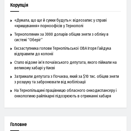
Корупція
«Думала, що ще й сумки будуть»: відеозапис у справі
«кришування» порноофісів у Тернополі
Тернополянин за 3000 доларів обіцяв зняти з обліку в
системі “Оберіг”
Ексзаступника голови Тернопільської ОВА Ігоря Гайдука
відправили до колонії
Стало відоме ім’я почаївського депутата, якого піймали на
великому хабарі у Києві
Затримали депутата з Почаєва, який за $10 тис. обіцяв зняти
з розшуку та забронювати від мобілізації
На Тернопільщині працівницю обласного онкодиспансеру і
онкологиню райлікарні підозрюють в отриманні хабаря
Головне