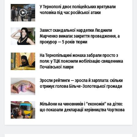
У Тернополі двоє поліцейських врятували
чоловіка під час російської атаки
Захист скандальної нардепки Людмили
Марченко вимагає закриття провадження, а
прокурор — 5 років тюрми
На Тернопільщині монаха забрали просто з
поля: у ТЦК пояснили мобілізацію священника
Почаївської лаври
Зросли рейтинги — зросла й зарплата: скільки
отримує голова Більче-Золотецької громади
Мільйони на чиновників і “економія” на дітях:
що показали декларації керівництва Чорткова