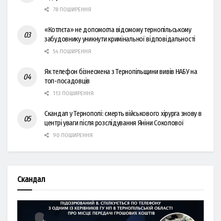
78 ПОШИРЕННЯ
«Котлєта» не допомогла відомому тернопільському
забудовнику уникнути кримінальної відповідальності
54 ПОШИРЕННЯ
Як телефон бізнесмена з Тернопільщини вивів НАБУ на
топ-посадовців
113 ПОШИРЕННЯ
Скандал у Тернополі: смерть військового хірурга знову в
центрі уваги після розслідування Яніни Соколової
90 ПОШИРЕННЯ
Скандал