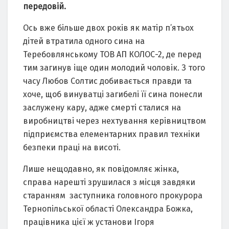
передовій.
Ось вже більше двох років як матір п’ятьох
дітей втратила одного сина на
Теребовлянському ТОВ АП КОЛОС-2, де перед
тим загинув іще один молодий чоловік. З того
часу Любов Солтис добивається правди та
хоче, щоб винуватці загибелі її сина понесли
заслужену кару, адже смерті сталися на
виробництві через нехтування керівництвом
підприємства елементарних правил техніки
безпеки праці на висоті.
Лише нещодавно, як повідомляє жінка,
справа нарешті зрушилася з місця завдяки
старанням заступника головного прокурора
Тернопільської області Олександра Божка,
працівника цієї ж установи Ігоря