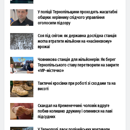
У поліції Тернопільщини проходять масштабні
обшуки: керівнику слідчого управління
оголосили підозру
Соя під снігом: як державна дослідна станція
могла втратити мільйони на «насіннєвому»
врожаї
Човникова станція для мільйонерів: Як берег
Тернопільського ставу перетворили на закрите
«VIP-містечко»
Тактичні кросівки при роботі зі сходами та на
висоті
Скандал на Кременеччині: чоловік вдруге
побив колишню дружину і опинився на лаві
підсудних
У Тернополі двоє поліцейських врятували