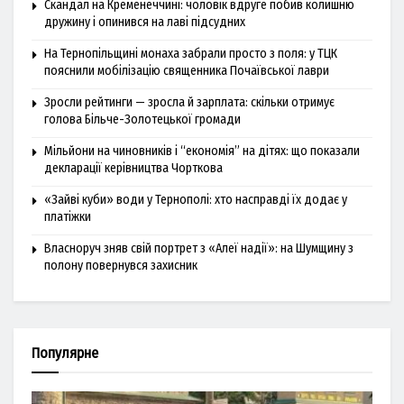
Скандал на Кременеччині: чоловік вдруге побив колишню
дружину і опинився на лаві підсудних
На Тернопільщині монаха забрали просто з поля: у ТЦК
пояснили мобілізацію священника Почаївської лаври
Зросли рейтинги — зросла й зарплата: скільки отримує
голова Більче-Золотецької громади
Мільйони на чиновників і “економія” на дітях: що показали
декларації керівництва Чорткова
«Зайві куби» води у Тернополі: хто насправді їх додає у
платіжки
Власноруч зняв свій портрет з «Алеї надії»: на Шумщину з
полону повернувся захисник
Популярне