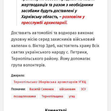
жертводавців та разом з необхідними
засобами будуть доставлені у
Харківську область, –
розповіли у
пресслужбі архиєпархії.
Доставить автомобілі та воднораз виконає
духовну місію серед захисників військовий
капелан о. Віктор Здеб, настоятель храму Всіх
святих українського народу с. Петрики,
Тернопільського району. Йому допомагає
група волонтерів.
Джерело:
Тернопільсько-Зборівська архиєпархія УГКЦ
Позначки:
Василій Семенюк
військовим
ЗСУ
позашляховики
Тернопільщина
угкц
Коментарі