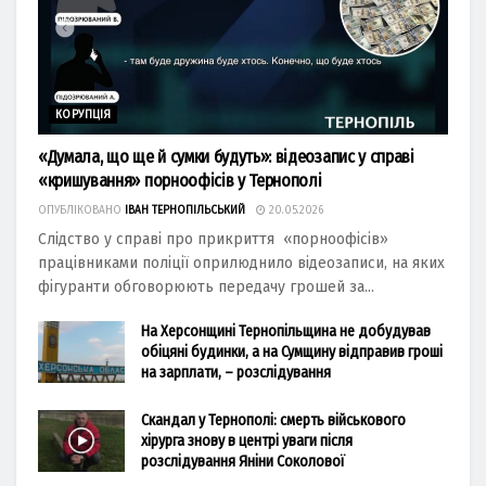
КОРУПЦІЯ
«Думала, що ще й сумки будуть»: відеозапис у справі
«кришування» порноофісів у Тернополі
ОПУБЛІКОВАНО
ІВАН ТЕРНОПІЛЬСЬКИЙ
20.05.2026
Слідство у справі про прикриття «порноофісів»
працівниками поліції оприлюднило відеозаписи, на яких
фігуранти обговорюють передачу грошей за...
На Херсонщині Тернопільщина не добудував
обіцяні будинки, а на Сумщину відправив гроші
на зарплати, – розслідування
Скандал у Тернополі: смерть військового
хірурга знову в центрі уваги після
розслідування Яніни Соколової