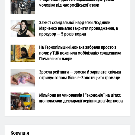
чоловіка під час російської атаки
Захист скандальної нардепки Людмили
Марченко вимагає закриття провадження, а
прокурор — 5 років тюрми
На Тернопільщині монаха забрали просто з
поля: у ТЦК пояснили мобілізацію священника
Почаївської лаври
Зросли рейтинги — зросла й зарплата: скільки
отримує голова Більче-Золотецької громади
Мільйони на чиновників і “економія” на дітях:
що показали декларації керівництва Чорткова
Корупція