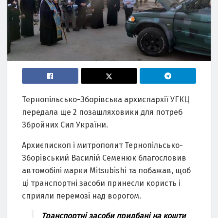
Тернопільсько-Зборівська архиєпархії УГКЦ
передала ще 2 позашляховики для потреб
Збройних Сил України.
Архиєпископ і митрополит Тернопільсько-
Зборівський Василій Семенюк благословив
автомобілі марки Mitsubishi та побажав, щоб
ці транспортні засоби принесли користь і
сприяли перемозі над ворогом.
Транспортні засоби придбані на кошти