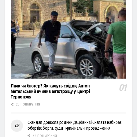
Пияк чи блогер? Як кажуть свідки, Антон
Метельський вчинив автотрощу у центрі
Тернополя
23 ПОШИРЕННЯ
Скандал довкола родини Дацківих зі Скалата набирає
обертів: борги, суди і кримінальні провадження
44 ПОШИРЕННЯ