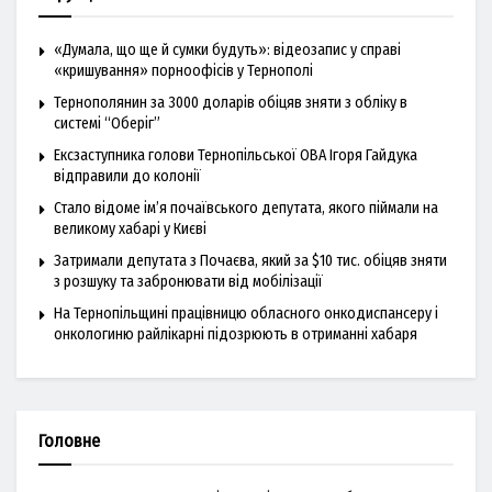
«Думала, що ще й сумки будуть»: відеозапис у справі
«кришування» порноофісів у Тернополі
Тернополянин за 3000 доларів обіцяв зняти з обліку в
системі “Оберіг”
Ексзаступника голови Тернопільської ОВА Ігоря Гайдука
відправили до колонії
Стало відоме ім’я почаївського депутата, якого піймали на
великому хабарі у Києві
Затримали депутата з Почаєва, який за $10 тис. обіцяв зняти
з розшуку та забронювати від мобілізації
На Тернопільщині працівницю обласного онкодиспансеру і
онкологиню райлікарні підозрюють в отриманні хабаря
Головне