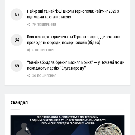
Найкращі та найгірші школи Тернополя: Рейтинг 2025 з
відгуками та статистикою
79 ПОШИРЕННЯ
Біля цілющого джерела на Тернопільщині, де сектанти
проводять обряди, помер чоловік (Відео)
6 ПОШИРЕННЯ
“Мені набридла брехня Василя Бойка” — у Почаєві люди
покидають партію “Слуга народу”
30 ПОШИРЕННЯ
Скандал