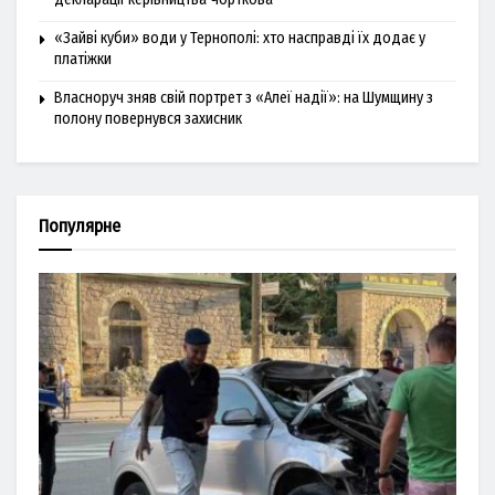
«Зайві куби» води у Тернополі: хто насправді їх додає у
платіжки
Власноруч зняв свій портрет з «Алеї надії»: на Шумщину з
полону повернувся захисник
Популярне