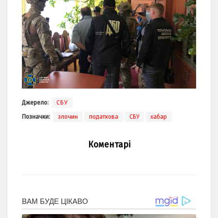
Джерело:
СБУ
Позначки:
злочин
податкова
СБУ
хабар
Коментарі