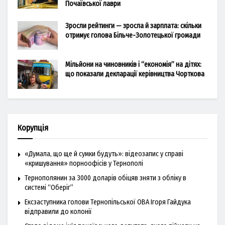
Почаївської лаври
Зросли рейтинги — зросла й зарплата: скільки
отримує голова Більче-Золотецької громади
Мільйони на чиновників і “економія” на дітях:
що показали декларації керівництва Чорткова
Корупція
«Думала, що ще й сумки будуть»: відеозапис у справі
«кришування» порноофісів у Тернополі
Тернополянин за 3000 доларів обіцяв зняти з обліку в
системі “Оберіг”
Ексзаступника голови Тернопільської ОВА Ігоря Гайдука
відправили до колонії