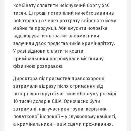
комбінату сплатити неіснуючий борг у $40
тисяч. Ці гроші потерпілий начебто завинив
роботодавцю через розтрату ввіреного йому
майна та продукції. Аби змусити чоловіка
відшкодувати «втрати» зловмисники
залучили двох представників криміналітету.
У разі відмови сплатити кошти
кримінальники погрожували містянину
фізичною розправою.
Директора підприємства правоохоронці
затримали відразу після отримання від
потерпілого другої частини «боргу» у розмірі
10 тисяч доларів США. Одночасно були
затримані інші учасники групи: керівник
податкової інспекції – у службовому кабінеті,
а кримінальники – за місцями проживання.