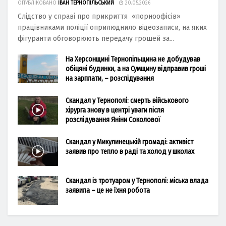
ОПУБЛІКОВАНО
ІВАН ТЕРНОПІЛЬСЬКИЙ
20.05.2026
Слідство у справі про прикриття «порноофісів»
працівниками поліції оприлюднило відеозаписи, на яких
фігуранти обговорюють передачу грошей за...
На Херсонщині Тернопільщина не добудував
обіцяні будинки, а на Сумщину відправив гроші
на зарплати, – розслідування
Скандал у Тернополі: смерть військового
хірурга знову в центрі уваги після
розслідування Яніни Соколової
Скандал у Микулинецькій громаді: активіст
заявив про тепло в раді та холод у школах
Скандал із тротуаром у Тернополі: міська влада
заявила – це не їхня робота