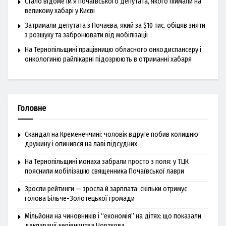
Стало відоме ім’я почаївського депутата, якого піймали на
великому хабарі у Києві
Затримали депутата з Почаєва, який за $10 тис. обіцяв зняти
з розшуку та забронювати від мобілізації
На Тернопільщині працівницю обласного онкодиспансеру і
онкологиню райлікарні підозрюють в отриманні хабаря
Головне
Скандал на Кременеччині: чоловік вдруге побив колишню
дружину і опинився на лаві підсудних
На Тернопільщині монаха забрали просто з поля: у ТЦК
пояснили мобілізацію священника Почаївської лаври
Зросли рейтинги — зросла й зарплата: скільки отримує
голова Більче-Золотецької громади
Мільйони на чиновників і “економія” на дітях: що показали
декларації керівництва Чорткова