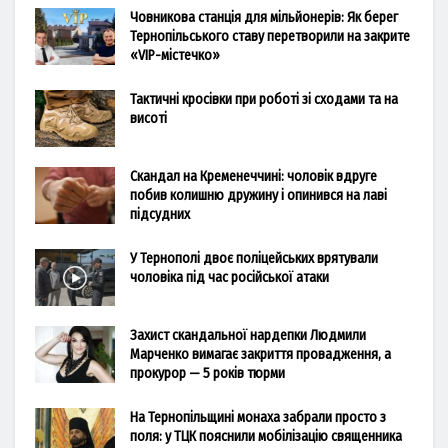
Човникова станція для мільйонерів: Як берег
Тернопільського ставу перетворили на закрите
«VIP-містечко»
Тактичні кросівки при роботі зі сходами та на
висоті
Скандал на Кременеччині: чоловік вдруге
побив колишню дружину і опинився на лаві
підсудних
У Тернополі двоє поліцейських врятували
чоловіка під час російської атаки
Захист скандальної нардепки Людмили
Марченко вимагає закриття провадження, а
прокурор — 5 років тюрми
На Тернопільщині монаха забрали просто з
поля: у ТЦК пояснили мобілізацію священника