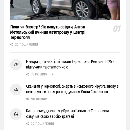
Пияк чи блогер? Як кажуть свідки, Антон
Метельський вчинив автотрощу у центрі
Тернополя
22 ПОШИРЕННЯ
Найкращі та найгірші школи Тернополя: Рейтинг 2025 з
відгуками та статистикою
78 ПОШИРЕННЯ
Скандал у Тернополі: смерть військового хірурга знову в
центрі уваги після розслідування Яніни Соколової
90 ПОШИРЕННЯ
Батько засудженого у Британії юнака з Тернополя
озвучив свою версію трагедії
32 ПОШИРЕННЯ