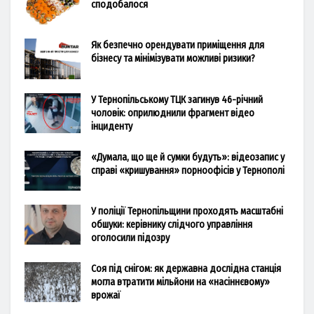
сподобалося
Як безпечно орендувати приміщення для
бізнесу та мінімізувати можливі ризики?
У Тернопільському ТЦК загинув 46-річний
чоловік: оприлюднили фрагмент відео
інциденту
«Думала, що ще й сумки будуть»: відеозапис у
справі «кришування» порноофісів у Тернополі
У поліції Тернопільщини проходять масштабні
обшуки: керівнику слідчого управління
оголосили підозру
Соя під снігом: як державна дослідна станція
могла втратити мільйони на «насіннєвому»
врожаї