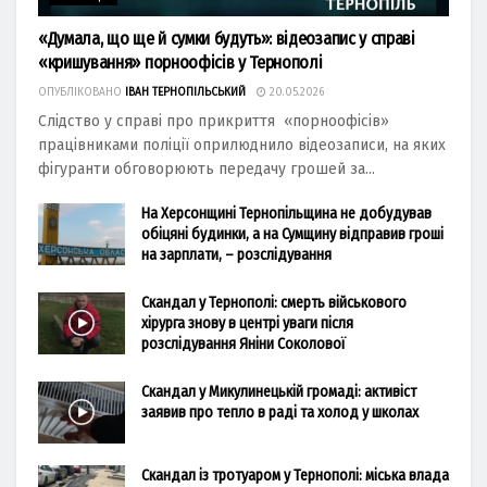
«Думала, що ще й сумки будуть»: відеозапис у справі
«кришування» порноофісів у Тернополі
ОПУБЛІКОВАНО
ІВАН ТЕРНОПІЛЬСЬКИЙ
20.05.2026
Слідство у справі про прикриття «порноофісів»
працівниками поліції оприлюднило відеозаписи, на яких
фігуранти обговорюють передачу грошей за...
На Херсонщині Тернопільщина не добудував
обіцяні будинки, а на Сумщину відправив гроші
на зарплати, – розслідування
Скандал у Тернополі: смерть військового
хірурга знову в центрі уваги після
розслідування Яніни Соколової
Скандал у Микулинецькій громаді: активіст
заявив про тепло в раді та холод у школах
Скандал із тротуаром у Тернополі: міська влада