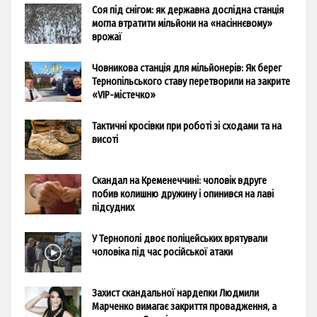
Соя під снігом: як державна дослідна станція
могла втратити мільйони на «насіннєвому»
врожаї
Човникова станція для мільйонерів: Як берег
Тернопільського ставу перетворили на закрите
«VIP-містечко»
Тактичні кросівки при роботі зі сходами та на
висоті
Скандал на Кременеччині: чоловік вдруге
побив колишню дружину і опинився на лаві
підсудних
У Тернополі двоє поліцейських врятували
чоловіка під час російської атаки
Захист скандальної нардепки Людмили
Марченко вимагає закриття провадження, а