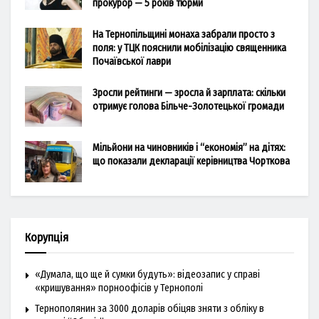
прокурор — 5 років тюрми
На Тернопільщині монаха забрали просто з
поля: у ТЦК пояснили мобілізацію священника
Почаївської лаври
Зросли рейтинги — зросла й зарплата: скільки
отримує голова Більче-Золотецької громади
Мільйони на чиновників і “економія” на дітях:
що показали декларації керівництва Чорткова
Корупція
«Думала, що ще й сумки будуть»: відеозапис у справі
«кришування» порноофісів у Тернополі
Тернополянин за 3000 доларів обіцяв зняти з обліку в