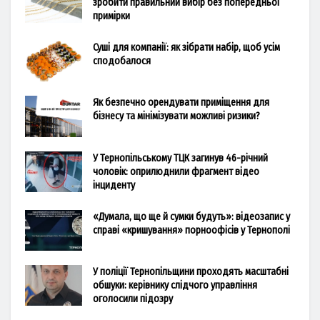
зробити правильний вибір без попередньої
примірки
Суші для компанії: як зібрати набір, щоб усім
сподобалося
Як безпечно орендувати приміщення для
бізнесу та мінімізувати можливі ризики?
У Тернопільському ТЦК загинув 46-річний
чоловік: оприлюднили фрагмент відео
інциденту
«Думала, що ще й сумки будуть»: відеозапис у
справі «кришування» порноофісів у Тернополі
У поліції Тернопільщини проходять масштабні
обшуки: керівнику слідчого управління
оголосили підозру