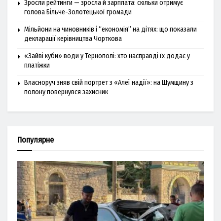
Зросли рейтинги — зросла й зарплата: скільки отримує
голова Більче-Золотецької громади
Мільйони на чиновників і “економія” на дітях: що показали
декларації керівництва Чорткова
«Зайві куби» води у Тернополі: хто насправді їх додає у
платіжки
Власноруч зняв свій портрет з «Алеї надії»: на Шумщину з
полону повернувся захисник
Популярне