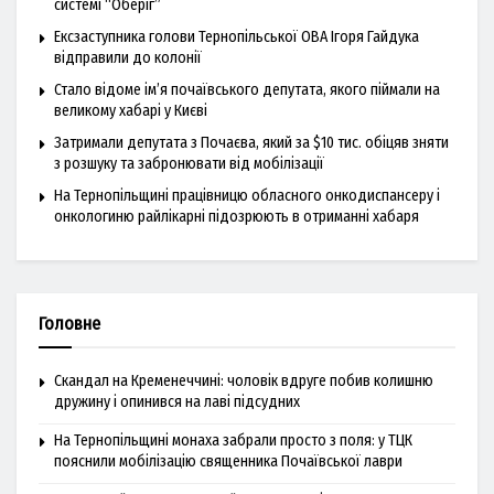
системі “Оберіг”
Ексзаступника голови Тернопільської ОВА Ігоря Гайдука
відправили до колонії
Стало відоме ім’я почаївського депутата, якого піймали на
великому хабарі у Києві
Затримали депутата з Почаєва, який за $10 тис. обіцяв зняти
з розшуку та забронювати від мобілізації
На Тернопільщині працівницю обласного онкодиспансеру і
онкологиню райлікарні підозрюють в отриманні хабаря
Головне
Скандал на Кременеччині: чоловік вдруге побив колишню
дружину і опинився на лаві підсудних
На Тернопільщині монаха забрали просто з поля: у ТЦК
пояснили мобілізацію священника Почаївської лаври