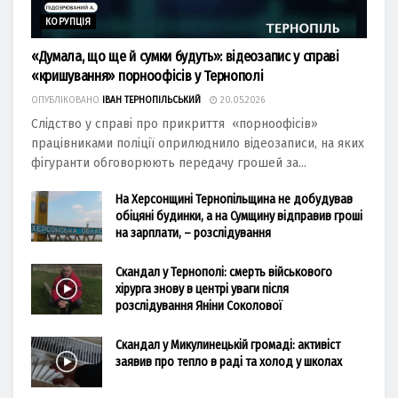
КОРУПЦІЯ
«Думала, що ще й сумки будуть»: відеозапис у справі
«кришування» порноофісів у Тернополі
ОПУБЛІКОВАНО
ІВАН ТЕРНОПІЛЬСЬКИЙ
20.05.2026
Слідство у справі про прикриття «порноофісів»
працівниками поліції оприлюднило відеозаписи, на яких
фігуранти обговорюють передачу грошей за...
На Херсонщині Тернопільщина не добудував
обіцяні будинки, а на Сумщину відправив гроші
на зарплати, – розслідування
Скандал у Тернополі: смерть військового
хірурга знову в центрі уваги після
розслідування Яніни Соколової
Скандал у Микулинецькій громаді: активіст
заявив про тепло в раді та холод у школах