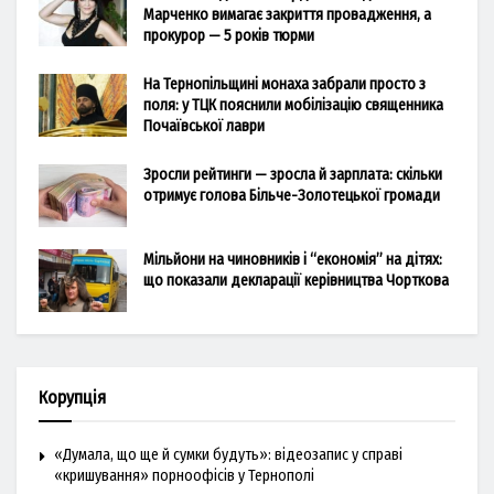
Марченко вимагає закриття провадження, а
прокурор — 5 років тюрми
На Тернопільщині монаха забрали просто з
поля: у ТЦК пояснили мобілізацію священника
Почаївської лаври
Зросли рейтинги — зросла й зарплата: скільки
отримує голова Більче-Золотецької громади
Мільйони на чиновників і “економія” на дітях:
що показали декларації керівництва Чорткова
Корупція
«Думала, що ще й сумки будуть»: відеозапис у справі
«кришування» порноофісів у Тернополі