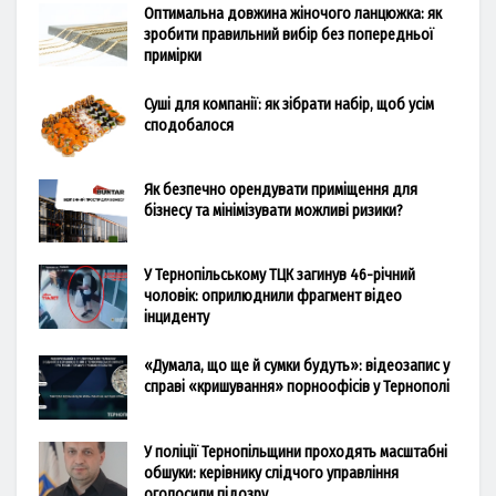
Оптимальна довжина жіночого ланцюжка: як
зробити правильний вибір без попередньої
примірки
Суші для компанії: як зібрати набір, щоб усім
сподобалося
Як безпечно орендувати приміщення для
бізнесу та мінімізувати можливі ризики?
У Тернопільському ТЦК загинув 46-річний
чоловік: оприлюднили фрагмент відео
інциденту
«Думала, що ще й сумки будуть»: відеозапис у
справі «кришування» порноофісів у Тернополі
У поліції Тернопільщини проходять масштабні
обшуки: керівнику слідчого управління
оголосили підозру