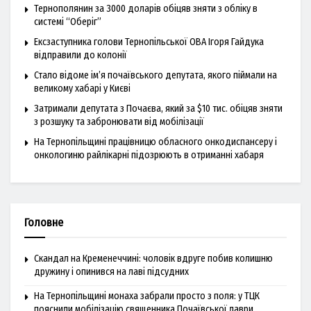
Тернополянин за 3000 доларів обіцяв зняти з обліку в
системі “Оберіг”
Ексзаступника голови Тернопільської ОВА Ігоря Гайдука
відправили до колонії
Стало відоме ім’я почаївського депутата, якого піймали на
великому хабарі у Києві
Затримали депутата з Почаєва, який за $10 тис. обіцяв зняти
з розшуку та забронювати від мобілізації
На Тернопільщині працівницю обласного онкодиспансеру і
онкологиню райлікарні підозрюють в отриманні хабаря
Головне
Скандал на Кременеччині: чоловік вдруге побив колишню
дружину і опинився на лаві підсудних
На Тернопільщині монаха забрали просто з поля: у ТЦК
пояснили мобілізацію священника Почаївської лаври