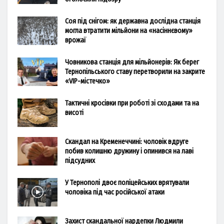
Соя під снігом: як державна дослідна станція
могла втратити мільйони на «насіннєвому»
врожаї
Човникова станція для мільйонерів: Як берег
Тернопільського ставу перетворили на закрите
«VIP-містечко»
Тактичні кросівки при роботі зі сходами та на
висоті
Скандал на Кременеччині: чоловік вдруге
побив колишню дружину і опинився на лаві
підсудних
У Тернополі двоє поліцейських врятували
чоловіка під час російської атаки
Захист скандальної нардепки Людмили