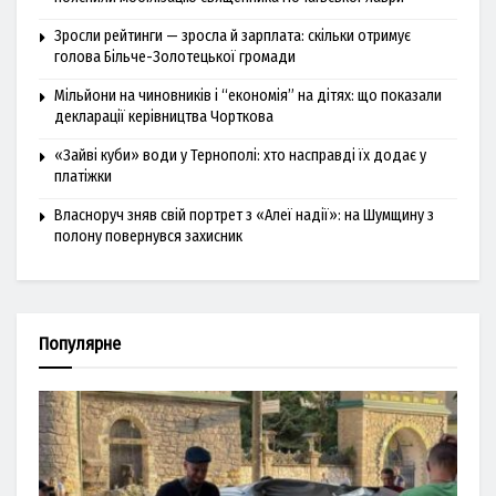
Зросли рейтинги — зросла й зарплата: скільки отримує
голова Більче-Золотецької громади
Мільйони на чиновників і “економія” на дітях: що показали
декларації керівництва Чорткова
«Зайві куби» води у Тернополі: хто насправді їх додає у
платіжки
Власноруч зняв свій портрет з «Алеї надії»: на Шумщину з
полону повернувся захисник
Популярне