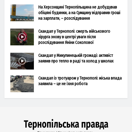
На Херсонщині Тернопільщина не добудував
обіцяні будинки, а на Сумщину відправив гроші
на зарплати, – розслідування
Скандал у Тернополі: смерть військового
хірурга знову в центрі уваги після
розслідування Яніни Соколової
Скандал у Микулинецькій громаді: активіст
заявив про тепло в раді та холод у школах
Скандал із тротуаром у Тернополі: міська влада
заявила – це не їхня робота