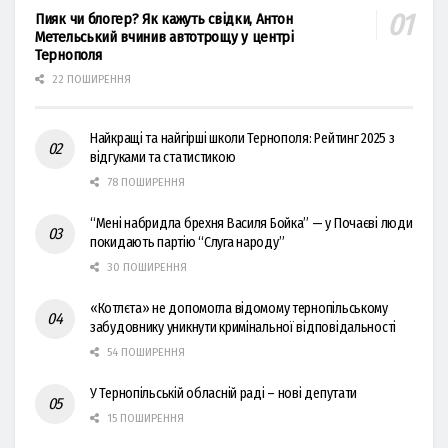
Пияк чи блогер? Як кажуть свідки, Антон
Метельський вчинив автотрощу у центрі
Тернополя
22 ПОШИРЕННЯ
Найкращі та найгірші школи Тернополя: Рейтинг 2025 з
відгуками та статистикою
78 ПОШИРЕННЯ
“Мені набридла брехня Василя Бойка” — у Почаєві люди
покидають партію “Слуга народу”
30 ПОШИРЕННЯ
«Котлєта» не допомогла відомому тернопільському
забудовнику уникнути кримінальної відповідальності
54 ПОШИРЕННЯ
У Тернопільській обласній раді – нові депутати
15 ПОШИРЕННЯ