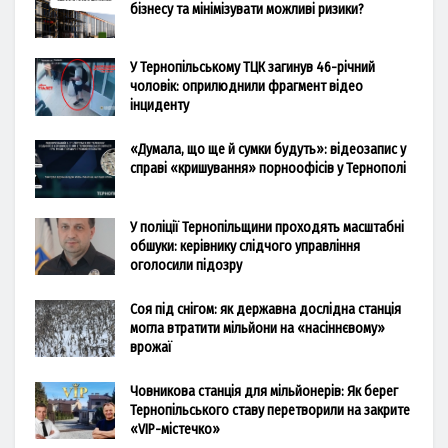
бізнесу та мінімізувати можливі ризики?
У Тернопільському ТЦК загинув 46-річний
чоловік: оприлюднили фрагмент відео
інциденту
«Думала, що ще й сумки будуть»: відеозапис у
справі «кришування» порноофісів у Тернополі
У поліції Тернопільщини проходять масштабні
обшуки: керівнику слідчого управління
оголосили підозру
Соя під снігом: як державна дослідна станція
могла втратити мільйони на «насіннєвому»
врожаї
Човникова станція для мільйонерів: Як берег
Тернопільського ставу перетворили на закрите
«VIP-містечко»