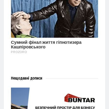
Нещодавні
дописи