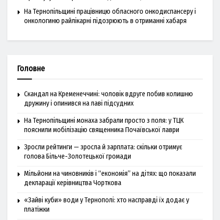
На Тернопільщині працівницю обласного онкодиспансеру і
онкологиню райлікарні підозрюють в отриманні хабаря
Головне
Скандал на Кременеччині: чоловік вдруге побив колишню
дружину і опинився на лаві підсудних
На Тернопільщині монаха забрали просто з поля: у ТЦК
пояснили мобілізацію священника Почаївської лаври
Зросли рейтинги — зросла й зарплата: скільки отримує
голова Більче-Золотецької громади
Мільйони на чиновників і “економія” на дітях: що показали
декларації керівництва Чорткова
«Зайві куби» води у Тернополі: хто насправді їх додає у
платіжки