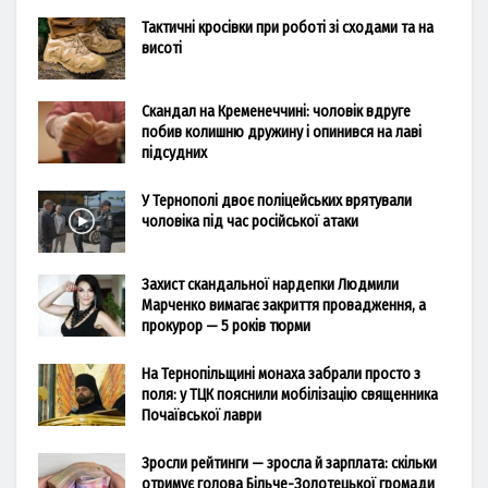
Тактичні кросівки при роботі зі сходами та на
висоті
Скандал на Кременеччині: чоловік вдруге
побив колишню дружину і опинився на лаві
підсудних
У Тернополі двоє поліцейських врятували
чоловіка під час російської атаки
Захист скандальної нардепки Людмили
Марченко вимагає закриття провадження, а
прокурор — 5 років тюрми
На Тернопільщині монаха забрали просто з
поля: у ТЦК пояснили мобілізацію священника
Почаївської лаври
Зросли рейтинги — зросла й зарплата: скільки
отримує голова Більче-Золотецької громади