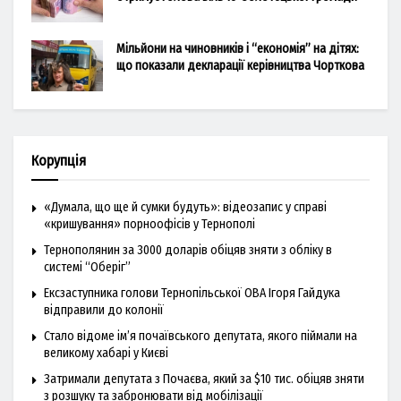
Мільйони на чиновників і “економія” на дітях:
що показали декларації керівництва Чорткова
Корупція
«Думала, що ще й сумки будуть»: відеозапис у справі
«кришування» порноофісів у Тернополі
Тернополянин за 3000 доларів обіцяв зняти з обліку в
системі “Оберіг”
Ексзаступника голови Тернопільської ОВА Ігоря Гайдука
відправили до колонії
Стало відоме ім’я почаївського депутата, якого піймали на
великому хабарі у Києві
Затримали депутата з Почаєва, який за $10 тис. обіцяв зняти
з розшуку та забронювати від мобілізації