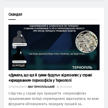
Скандал
КОРУПЦІЯ
«Думала, що ще й сумки будуть»: відеозапис у справі
«кришування» порноофісів у Тернополі
ОПУБЛІКОВАНО
ІВАН ТЕРНОПІЛЬСЬКИЙ
20.05.2026
Слідство у справі про прикриття «порноофісів»
працівниками поліції оприлюднило відеозаписи, на яких
фігуранти обговорюють передачу грошей за...