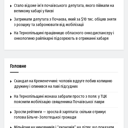
Стало відоме ім’я почаївського депутата, якого піймали на
великому хабарі у Києві
Затримали депутата з Почаєва, який за $10 тис. обіцяв зняти
з розшуку та забронювати від мобілізації
На Тернопільщині працівницю обласного онкодиспансеру і
онкологиню райлікарні підозрюють в отриманні хабаря
Головне
Скандал на Кременеччині: чоловік вдруге побив колишню
дружину і опинився на лаві підсудних
На Тернопільщині монаха забрали просто з поля: у ТЦК
пояснили мобілізацію священника Почаївської лаври
Зросли рейтинги — зросла й зарплата: скільки отримує
голова Більче-Золотецької громади
Мільйони на чиновників і “економія” на дітях: що показали