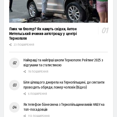
Пияк чи блогер? Як кажуть свідки, Антон
Метельський вчинив автотрощу у центрі
Тернополя
23 ПОШИРЕННЯ
Найкращі та найгірші школи Тернополя: Рейтинг 2025 з
відгуками та статистикою
78 ПОШИРЕННЯ
Біля цілющого джерела на Тернопільщині, де сектанти
проводять обряди, помер чоловік (Відео)
6 ПОШИРЕННЯ
Як телефон бізнесмена з Тернопільщини вивів НАБУ на
топ-посадовців
113 ПОШИРЕННЯ