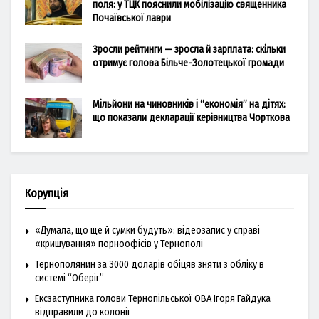
поля: у ТЦК пояснили мобілізацію священника
Почаївської лаври
Зросли рейтинги — зросла й зарплата: скільки
отримує голова Більче-Золотецької громади
Мільйони на чиновників і “економія” на дітях:
що показали декларації керівництва Чорткова
Корупція
«Думала, що ще й сумки будуть»: відеозапис у справі
«кришування» порноофісів у Тернополі
Тернополянин за 3000 доларів обіцяв зняти з обліку в
системі “Оберіг”
Ексзаступника голови Тернопільської ОВА Ігоря Гайдука
відправили до колонії