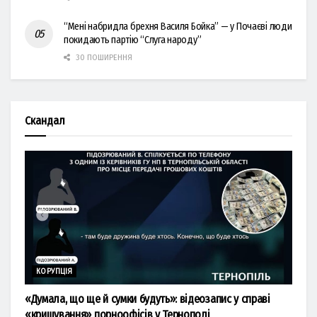
“Мені набридла брехня Василя Бойка” — у Почаєві люди
покидають партію “Слуга народу”
30 ПОШИРЕННЯ
Скандал
КОРУПЦІЯ
«Думала, що ще й сумки будуть»: відеозапис у справі
«кришування» порноофісів у Тернополі