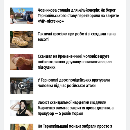
Човникова станція для мільйонерів: Як берег
Тернопільського ставу перетворили на закрите
«VIP-містечко»
Тактичні кросівки при роботі зі сходами та на
висоті
Скандал на Кременеччині: чоловік вдруге
побив колишню дружину і опинився на лаві
підсудних
У Тернополі двоє поліцейських врятували
чоловіка під час російської атаки
Захист скандальної нардепки Людмили
Марченко вимагає закриття провадження, а
прокурор — 5 років тюрми
На Тернопільщині монаха забрали просто з