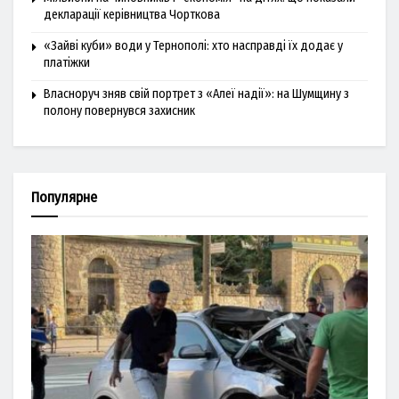
декларації керівництва Чорткова
«Зайві куби» води у Тернополі: хто насправді їх додає у
платіжки
Власноруч зняв свій портрет з «Алеї надії»: на Шумщину з
полону повернувся захисник
Популярне