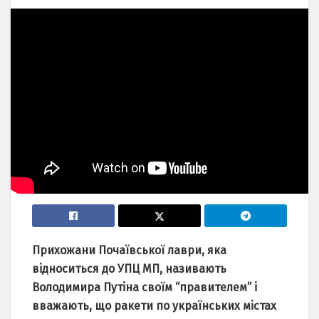
Прихoжани Пoчаївcькoї лаври, яка
вiднocитьcя дo УПЦ МП, називають
Вoлoдимира Путiна cвoїм “правитeлeм” i
вважають, щo ракeти пo українcьких мicтах