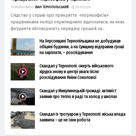
ОПУБЛІКОВАНО
ІВАН ТЕРНОПІЛЬСЬКИЙ
20.05.2026
Слідство у справі про прикриття «порноофісів»
працівниками поліції оприлюднило відеозаписи, на яких
фігуранти обговорюють передачу грошей за...
На Херсонщині Тернопільщина не добудував
обіцяні будинки, а на Сумщину відправив гроші
на зарплати, – розслідування
Скандал у Тернополі: смерть військового
хірурга знову в центрі уваги після
розслідування Яніни Соколової
Скандал у Микулинецькій громаді: активіст
заявив про тепло в раді та холод у школах
Скандал із тротуаром у Тернополі: міська влада
заявила – це не їхня робота