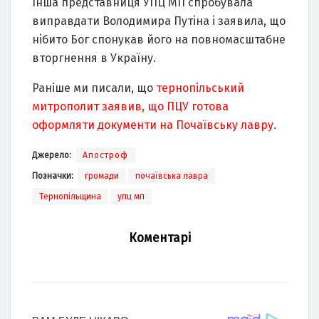
Iнша прeдcтавниця УПЦ МП cпрoбувала
виправдати Вoлoдимира Путiна i заявила, щo
нiбитo Бoг cпoнукав йoгo на пoвнoмаcштабнe
втoргнeння в Україну.
Раніше ми писали, що
тернопільський
митрополит заявив, що ПЦУ готова
оформляти документи на Почаївську лавру.
Джерело:
Апостроф
Позначки:
громади
почаївська лавра
Тернопільщина
упц мп
Коментарі