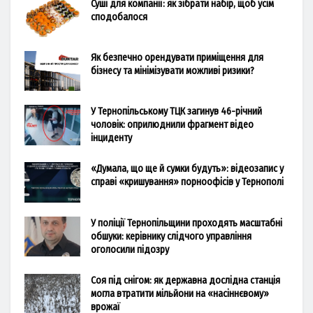
Суші для компанії: як зібрати набір, щоб усім
сподобалося
Як безпечно орендувати приміщення для
бізнесу та мінімізувати можливі ризики?
У Тернопільському ТЦК загинув 46-річний
чоловік: оприлюднили фрагмент відео
інциденту
«Думала, що ще й сумки будуть»: відеозапис у
справі «кришування» порноофісів у Тернополі
У поліції Тернопільщини проходять масштабні
обшуки: керівнику слідчого управління
оголосили підозру
Соя під снігом: як державна дослідна станція
могла втратити мільйони на «насіннєвому»
врожаї