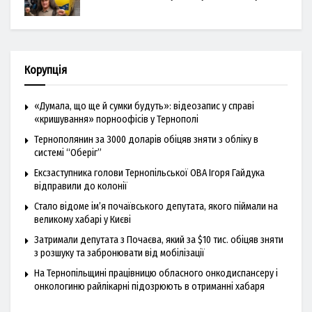
Корупція
«Думала, що ще й сумки будуть»: відеозапис у справі
«кришування» порноофісів у Тернополі
Тернополянин за 3000 доларів обіцяв зняти з обліку в
системі “Оберіг”
Ексзаступника голови Тернопільської ОВА Ігоря Гайдука
відправили до колонії
Стало відоме ім’я почаївського депутата, якого піймали на
великому хабарі у Києві
Затримали депутата з Почаєва, який за $10 тис. обіцяв зняти
з розшуку та забронювати від мобілізації
На Тернопільщині працівницю обласного онкодиспансеру і
онкологиню райлікарні підозрюють в отриманні хабаря