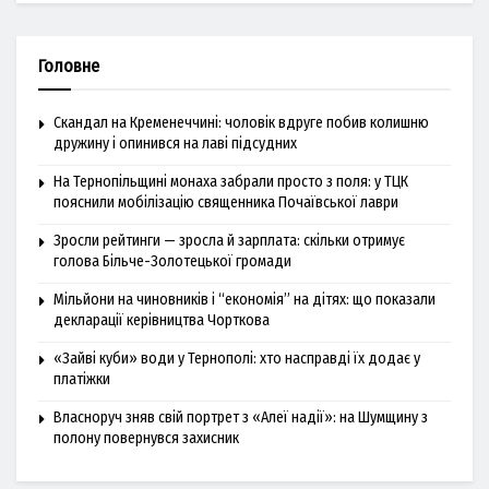
Головне
Скандал на Кременеччині: чоловік вдруге побив колишню
дружину і опинився на лаві підсудних
На Тернопільщині монаха забрали просто з поля: у ТЦК
пояснили мобілізацію священника Почаївської лаври
Зросли рейтинги — зросла й зарплата: скільки отримує
голова Більче-Золотецької громади
Мільйони на чиновників і “економія” на дітях: що показали
декларації керівництва Чорткова
«Зайві куби» води у Тернополі: хто насправді їх додає у
платіжки
Власноруч зняв свій портрет з «Алеї надії»: на Шумщину з
полону повернувся захисник