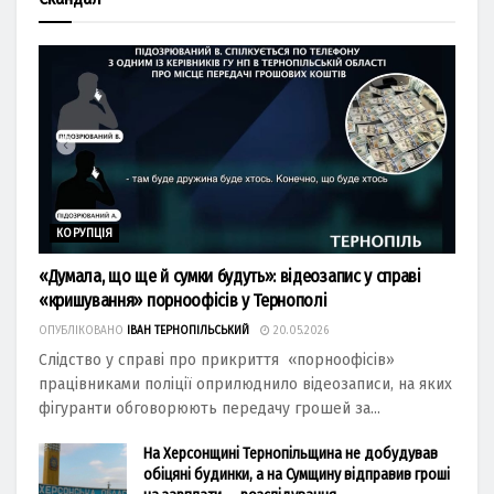
КОРУПЦІЯ
«Думала, що ще й сумки будуть»: відеозапис у справі
«кришування» порноофісів у Тернополі
ОПУБЛІКОВАНО
ІВАН ТЕРНОПІЛЬСЬКИЙ
20.05.2026
Слідство у справі про прикриття «порноофісів»
працівниками поліції оприлюднило відеозаписи, на яких
фігуранти обговорюють передачу грошей за...
На Херсонщині Тернопільщина не добудував
обіцяні будинки, а на Сумщину відправив гроші