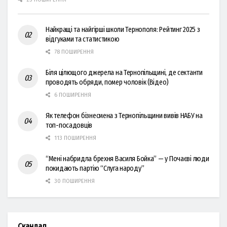
Найкращі та найгірші школи Тернополя: Рейтинг 2025 з
відгуками та статистикою
78 ПОШИРЕННЯ
Біля цілющого джерела на Тернопільщині, де сектанти
проводять обряди, помер чоловік (Відео)
6 ПОШИРЕННЯ
Як телефон бізнесмена з Тернопільщини вивів НАБУ на
топ-посадовців
113 ПОШИРЕННЯ
“Мені набридла брехня Василя Бойка” — у Почаєві люди
покидають партію “Слуга народу”
30 ПОШИРЕННЯ
Скандал