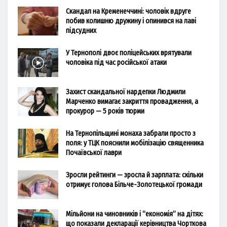
Скандал на Кременеччині: чоловік вдруге
побив колишню дружину і опинився на лаві
підсудних
У Тернополі двоє поліцейських врятували
чоловіка під час російської атаки
Захист скандальної нардепки Людмили
Марченко вимагає закриття провадження, а
прокурор — 5 років тюрми
На Тернопільщині монаха забрали просто з
поля: у ТЦК пояснили мобілізацію священника
Почаївської лаври
Зросли рейтинги — зросла й зарплата: скільки
отримує голова Більче-Золотецької громади
Мільйони на чиновників і “економія” на дітях:
що показали декларації керівництва Чорткова