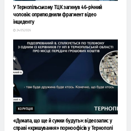
У Тернопільському ТЦК загинув 46-річний
чоловік: оприлюднили фрагмент відео
інциденту
24.05.2026
КОРУПЦІЯ
«Думала, що ще й сумки будуть»: відеозапис у
справі «кришування» порноофісів у Тернополі