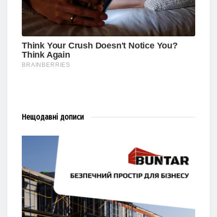
Нещодавні
дописи