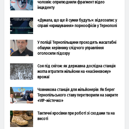
чоловік: оприлюднили фрагмент відео
інциденту
«Думала, що ще й сумки будуть»: відеозапис у
справі «кришування» порноофісів у Тернополі
У поліції Тернопільщини проходять масштабні
обшуки: керівнику слідчого управління
оголосили підозру
Соя під снігом: як державна дослідна станція
могла втратити мільйони на «насіннєвому»
врожаї
Човникова станція для мільйонерів: Як берег
Тернопільського ставу перетворили на закрите
«VIP-містечко»
Тактичні кросівки при роботі зі сходами та на
висоті