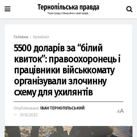
Головна
Кримінал
5500 доларів за “білий
квиток”: правоохоронець і
працівники військкомату
організували злочинну
схему для ухилянтів
Опубліковано
ІВАН ТЕРНОПІЛЬСЬКИЙ
A
A
31.12.2022