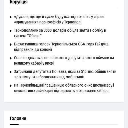
Корупція
«Думала, що ще й сумки будуть»: відеозапис у справі
«кришування» порноофісів у Тернополі
Тернополянин за 3000 доларів обіцяв зняти з обліку в
системі “Оберіг”
Ексзаступника голови Тернопільської ОВА Ігоря Гайдука
відправили до колонії
Стало відоме ім’я почаївського депутата, якого піймали на
великому хабарі у Києві
Затримали депутата з Почаєва, який за $10 тис. обіцяв зняти
з розшуку та забронювати від мобілізації
На Тернопільщині працівницю обласного онкодиспансеру і
онкологиню райлікарні підозрюють в отриманні хабаря
Головне