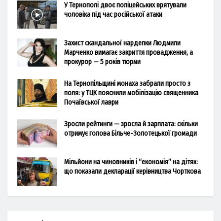
У Тернополі двоє поліцейських врятували
чоловіка під час російської атаки
Захист скандальної нардепки Людмили
Марченко вимагає закриття провадження, а
прокурор — 5 років тюрми
На Тернопільщині монаха забрали просто з
поля: у ТЦК пояснили мобілізацію священника
Почаївської лаври
Зросли рейтинги — зросла й зарплата: скільки
отримує голова Більче-Золотецької громади
Мільйони на чиновників і “економія” на дітях:
що показали декларації керівництва Чорткова