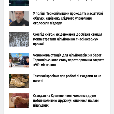
У поліції Тернопільщини проходять масштабні
обшуки: керівнику слідчого управління
оголосили підозру
Соя під снігом: як державна дослідна станція
могла втратити мільйони на «насіннєвому»
врожаї
Човникова станція для мільйонерів: Як берег
Тернопільського ставу перетворили на закрите
«VIP-містечко»
Тактичні кросівки при роботі зі сходами та на
висоті
Скандал на Кременеччині: чоловік вдруге
побив колишню дружину і опинився на лаві
підсудних