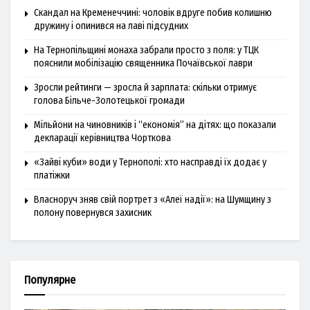
Скандал на Кременеччині: чоловік вдруге побив колишню
дружину і опинився на лаві підсудних
На Тернопільщині монаха забрали просто з поля: у ТЦК
пояснили мобілізацію священника Почаївської лаври
Зросли рейтинги — зросла й зарплата: скільки отримує
голова Більче-Золотецької громади
Мільйони на чиновників і “економія” на дітях: що показали
декларації керівництва Чорткова
«Зайві куби» води у Тернополі: хто насправді їх додає у
платіжки
Власноруч зняв свій портрет з «Алеї надії»: на Шумщину з
полону повернувся захисник
Популярне