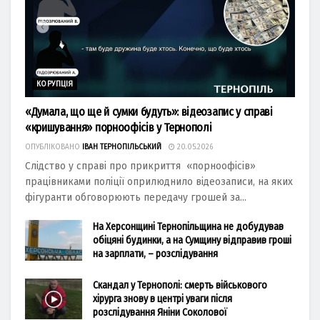
КОРУПЦІЯ
«Думала, що ще й сумки будуть»: відеозапис у справі
«кришування» порноофісів у Тернополі
ОПУБЛІКОВАНО
ІВАН ТЕРНОПІЛЬСЬКИЙ
20.05.2026
Слідство у справі про прикриття «порноофісів»
працівниками поліції оприлюднило відеозаписи, на яких
фігуранти обговорюють передачу грошей за...
На Херсонщині Тернопільщина не добудував
обіцяні будинки, а на Сумщину відправив гроші
на зарплати, – розслідування
Скандал у Тернополі: смерть військового
хірурга знову в центрі уваги після
розслідування Яніни Соколової