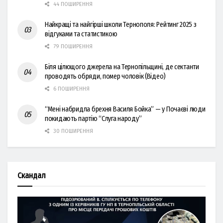
44 ПОШИРЕННЯ
Найкращі та найгірші школи Тернополя: Рейтинг 2025 з
відгуками та статистикою
79 ПОШИРЕННЯ
Біля цілющого джерела на Тернопільщині, де сектанти
проводять обряди, помер чоловік (Відео)
6 ПОШИРЕННЯ
“Мені набридла брехня Василя Бойка” — у Почаєві люди
покидають партію “Слуга народу”
30 ПОШИРЕННЯ
Скандал