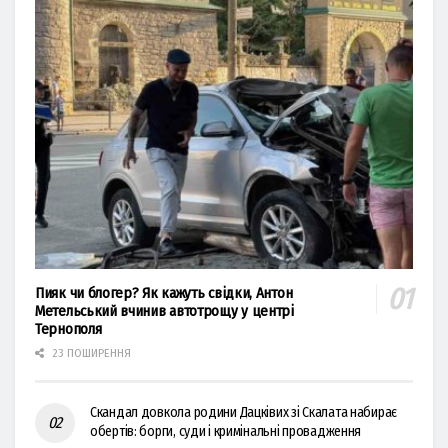
Пияк чи блогер? Як кажуть свідки, Антон
Метельський вчинив автотрощу у центрі
Тернополя
23 ПОШИРЕННЯ
Скандал довкола родини Дацківих зі Скалата набирає
обертів: борги, суди і кримінальні провадження