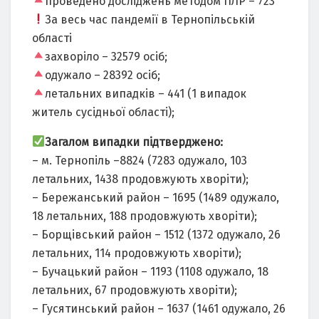
проведено досліджень методом ПЛР – 723
За весь час пандемії в Тернопільській
області
захворіло – 32579 осіб;
одужало – 28392 осіб;
летальних випадків – 441 (1 випадок
житель сусідньої області);
Загалом випадки підтверджено:
– м. Тернопіль –8824 (7283 одужало, 103
летальних, 1438 продовжують хворіти);
– Бережанський район – 1695 (1489 одужало,
18 летальних, 188 продовжують хворіти);
– Борщівський район – 1512 (1372 одужало, 26
летальних, 114 продовжують хворіти);
– Бучацький район – 1193 (1108 одужало, 18
летальних, 67 продовжують хворіти);
– Гусятинський район – 1637 (1461 одужало, 26