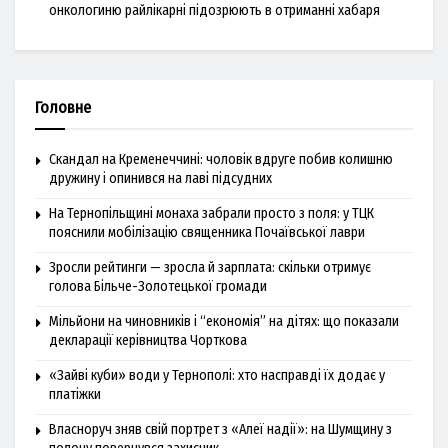
онкологиню райлікарні підозрюють в отриманні хабаря
Головне
Скандал на Кременеччині: чоловік вдруге побив колишню
дружину і опинився на лаві підсудних
На Тернопільщині монаха забрали просто з поля: у ТЦК
пояснили мобілізацію священника Почаївської лаври
Зросли рейтинги — зросла й зарплата: скільки отримує
голова Більче-Золотецької громади
Мільйони на чиновників і “економія” на дітях: що показали
декларації керівництва Чорткова
«Зайві куби» води у Тернополі: хто насправді їх додає у
платіжки
Власноруч зняв свій портрет з «Алеї надії»: на Шумщину з