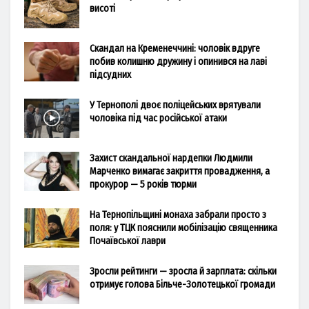
висоті
Скандал на Кременеччині: чоловік вдруге
побив колишню дружину і опинився на лаві
підсудних
У Тернополі двоє поліцейських врятували
чоловіка під час російської атаки
Захист скандальної нардепки Людмили
Марченко вимагає закриття провадження, а
прокурор — 5 років тюрми
На Тернопільщині монаха забрали просто з
поля: у ТЦК пояснили мобілізацію священника
Почаївської лаври
Зросли рейтинги — зросла й зарплата: скільки
отримує голова Більче-Золотецької громади