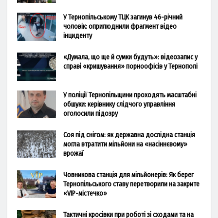
У Тернопільському ТЦК загинув 46-річний
чоловік: оприлюднили фрагмент відео
інциденту
«Думала, що ще й сумки будуть»: відеозапис у
справі «кришування» порноофісів у Тернополі
У поліції Тернопільщини проходять масштабні
обшуки: керівнику слідчого управління
оголосили підозру
Соя під снігом: як державна дослідна станція
могла втратити мільйони на «насіннєвому»
врожаї
Човникова станція для мільйонерів: Як берег
Тернопільського ставу перетворили на закрите
«VIP-містечко»
Тактичні кросівки при роботі зі сходами та на