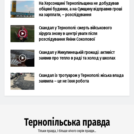
На Херсонщині Тернопільщина не добудував
обіцяні будинки, а на Сумщину відправив гроші
на зарплати, – розслідування
Скандал у Тернополі: смерть військового
хірурга знову в центрі уваги після
розслідування Яніни Соколової
Скандал у Микулинецькій громаді: активіст
заявив про тепло в раді та холод у школах
Скандал із тротуаром у Тернополі: міська влада
заявила – це не їхня робота