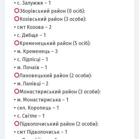
• с. Залужжя – 1
Зборівський район (0 осіб):
Козівський район (3 особи):
• смт Козова – 2
• с. Дибще – 1
Кременецький район (5 осіб):
• м. Кременець – 3
• с. Підлісці – 1
• м. Почаїв – 1
Лановецький район (2 особи):
• м. Ланівці – 2
Монастириський район (3 особи):
• м. Монастириська – 1
• сел. Коропець – 1
• с. Світле – 1
Підволочиський район (2 особи):
• смт Підволочиськ – 1