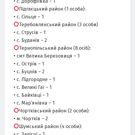
• с. Дорофіївка – 1
Підгаєцький район (1 особа):
• с. Сільце – 1
Теребовлянський район (3 особи)
• с. Струсів – 1
• с. Буданів – 2
Тернопільський район (8 осіб):
• смт Велика Березовиця – 1
• с. Острів – 1
• с. Буцнів – 2
• с. Підгородне – 1
• с. Великі Гаї – 1
• с. Байківці – 1
• с. Мар’янівка – 1
Чортківський район (2 особи):
• м. Чортків – 2
Шумський район (4 особи):
• с. Залісці – 1