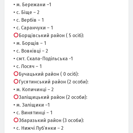
• м. Бережани –1
• с. Біще – 2
• с. Вербів – 1
• с. Саранчуки – 1
Борщівський район ( 5 осіб):
• м. Борщів – 1
• с. Вовківці – 2
• смт. Скала-Подільська -1
• с. Лосяч – 1
Бучацький район ( 0 осіб):
Гусятинський район (2 особи):
• м. Копичинці – 2
Заліщицький район (2 особи):
• м. Заліщики –1
• с. Винятинці – 1
Збаразький район (3 особи):
• с. Нижчі Луб’янки – 2