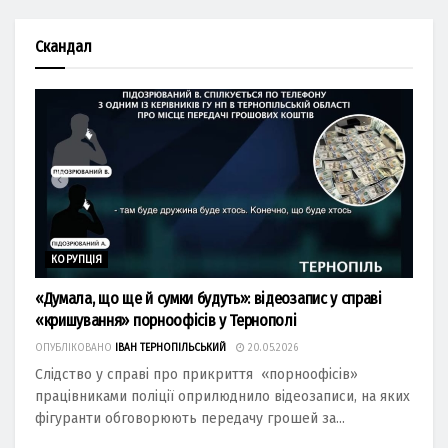
Скандал
КОРУПЦІЯ
«Думала, що ще й сумки будуть»: відеозапис у справі
«кришування» порноофісів у Тернополі
ОПУБЛІКОВАНО
ІВАН ТЕРНОПІЛЬСЬКИЙ
20.05.2026
Слідство у справі про прикриття «порноофісів»
працівниками поліції оприлюднило відеозаписи, на яких
фігуранти обговорюють передачу грошей за...