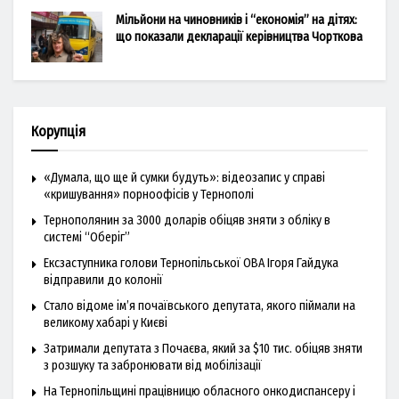
Мільйони на чиновників і “економія” на дітях:
що показали декларації керівництва Чорткова
Корупція
«Думала, що ще й сумки будуть»: відеозапис у справі
«кришування» порноофісів у Тернополі
Тернополянин за 3000 доларів обіцяв зняти з обліку в
системі “Оберіг”
Ексзаступника голови Тернопільської ОВА Ігоря Гайдука
відправили до колонії
Стало відоме ім’я почаївського депутата, якого піймали на
великому хабарі у Києві
Затримали депутата з Почаєва, який за $10 тис. обіцяв зняти
з розшуку та забронювати від мобілізації
На Тернопільщині працівницю обласного онкодиспансеру і