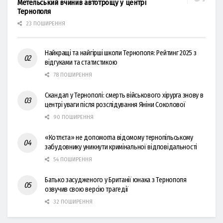
Метельський вчинив автотрощу у центрі
Тернополя
23 ПОШИРЕННЯ
Найкращі та найгірші школи Тернополя: Рейтинг 2025 з
відгуками та статистикою
78 ПОШИРЕННЯ
Скандал у Тернополі: смерть військового хірурга знову в
центрі уваги після розслідування Яніни Соколової
90 ПОШИРЕННЯ
«Котлєта» не допомогла відомому тернопільському
забудовнику уникнути кримінальної відповідальності
54 ПОШИРЕННЯ
Батько засудженого у Британії юнака з Тернополя
озвучив свою версію трагедії
32 ПОШИРЕННЯ