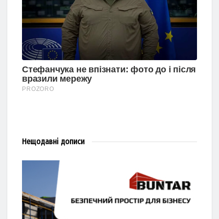
Нещодавні
дописи