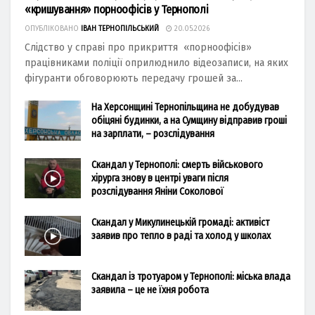
«кришування» порноофісів у Тернополі
ОПУБЛІКОВАНО
ІВАН ТЕРНОПІЛЬСЬКИЙ
20.05.2026
Слідство у справі про прикриття «порноофісів»
працівниками поліції оприлюднило відеозаписи, на яких
фігуранти обговорюють передачу грошей за...
На Херсонщині Тернопільщина не добудував
обіцяні будинки, а на Сумщину відправив гроші
на зарплати, – розслідування
Скандал у Тернополі: смерть військового
хірурга знову в центрі уваги після
розслідування Яніни Соколової
Скандал у Микулинецькій громаді: активіст
заявив про тепло в раді та холод у школах
Скандал із тротуаром у Тернополі: міська влада
заявила – це не їхня робота