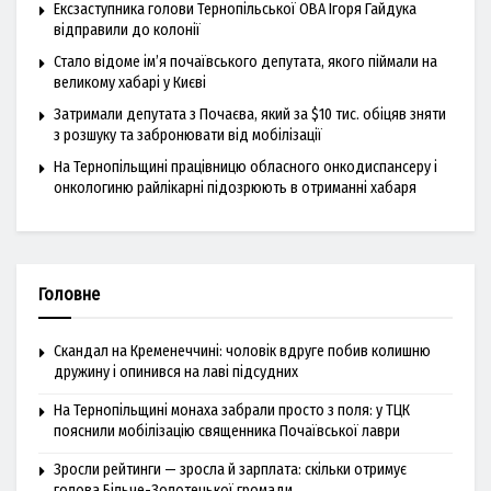
Ексзаступника голови Тернопільської ОВА Ігоря Гайдука
відправили до колонії
Стало відоме ім’я почаївського депутата, якого піймали на
великому хабарі у Києві
Затримали депутата з Почаєва, який за $10 тис. обіцяв зняти
з розшуку та забронювати від мобілізації
На Тернопільщині працівницю обласного онкодиспансеру і
онкологиню райлікарні підозрюють в отриманні хабаря
Головне
Скандал на Кременеччині: чоловік вдруге побив колишню
дружину і опинився на лаві підсудних
На Тернопільщині монаха забрали просто з поля: у ТЦК
пояснили мобілізацію священника Почаївської лаври
Зросли рейтинги — зросла й зарплата: скільки отримує
голова Більче-Золотецької громади