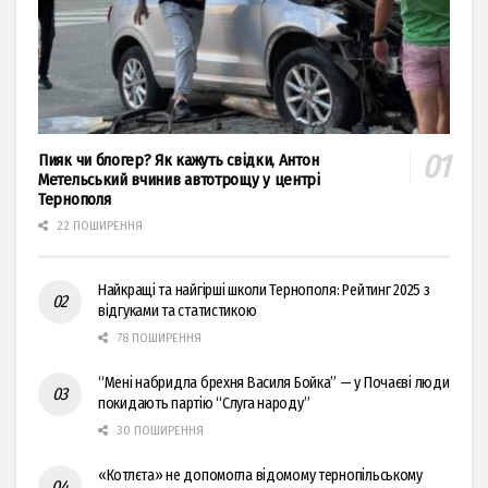
Пияк чи блогер? Як кажуть свідки, Антон
Метельський вчинив автотрощу у центрі
Тернополя
22 ПОШИРЕННЯ
Найкращі та найгірші школи Тернополя: Рейтинг 2025 з
відгуками та статистикою
78 ПОШИРЕННЯ
“Мені набридла брехня Василя Бойка” — у Почаєві люди
покидають партію “Слуга народу”
30 ПОШИРЕННЯ
«Котлєта» не допомогла відомому тернопільському