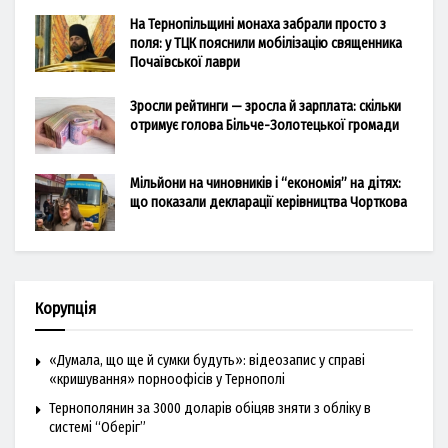
На Тернопільщині монаха забрали просто з
поля: у ТЦК пояснили мобілізацію священника
Почаївської лаври
Зросли рейтинги — зросла й зарплата: скільки
отримує голова Більче-Золотецької громади
Мільйони на чиновників і “економія” на дітях:
що показали декларації керівництва Чорткова
Корупція
«Думала, що ще й сумки будуть»: відеозапис у справі
«кришування» порноофісів у Тернополі
Тернополянин за 3000 доларів обіцяв зняти з обліку в
системі “Оберіг”