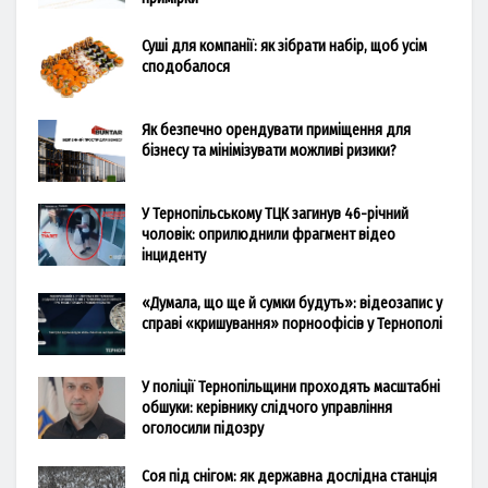
Суші для компанії: як зібрати набір, щоб усім
сподобалося
Як безпечно орендувати приміщення для
бізнесу та мінімізувати можливі ризики?
У Тернопільському ТЦК загинув 46-річний
чоловік: оприлюднили фрагмент відео
інциденту
«Думала, що ще й сумки будуть»: відеозапис у
справі «кришування» порноофісів у Тернополі
У поліції Тернопільщини проходять масштабні
обшуки: керівнику слідчого управління
оголосили підозру
Соя під снігом: як державна дослідна станція