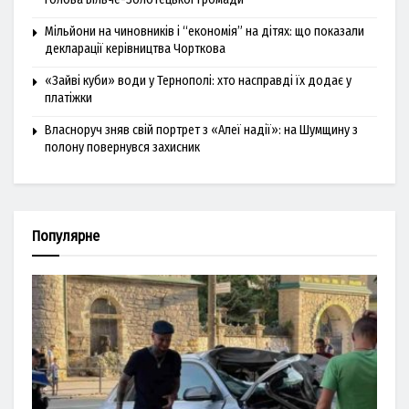
Мільйони на чиновників і “економія” на дітях: що показали
декларації керівництва Чорткова
«Зайві куби» води у Тернополі: хто насправді їх додає у
платіжки
Власноруч зняв свій портрет з «Алеї надії»: на Шумщину з
полону повернувся захисник
Популярне