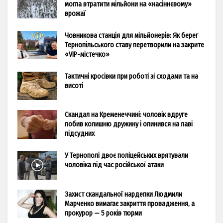
могла втратити мільйони на «насіннєвому»
врожаї
Човникова станція для мільйонерів: Як берег
Тернопільського ставу перетворили на закрите
«VIP-містечко»
Тактичні кросівки при роботі зі сходами та на
висоті
Скандал на Кременеччині: чоловік вдруге
побив колишню дружину і опинився на лаві
підсудних
У Тернополі двоє поліцейських врятували
чоловіка під час російської атаки
Захист скандальної нардепки Людмили
Марченко вимагає закриття провадження, а
прокурор — 5 років тюрми