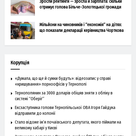
Зросли рейтинги — зросла й зарплата: скільки
отримує голова Більче-Золотецької громади
Мільйони на чиновників і “економія” на дітях:
що показали декларації керівництва Чорткова
Корупція
«Думала, що ще й сумки будуть»: відеозапис у справі
«кришування» порноофісів у Тернополі
Тернополянин за 3000 доларів обіцяв зняти з обліку в
системі “Оберіг”
Ексзаступника голови Тернопільської ОВА Ігоря Гайдука
відправили до колонії
Стало відоме ім’я почаївського депутата, якого піймали на
великому хабарі у Києві