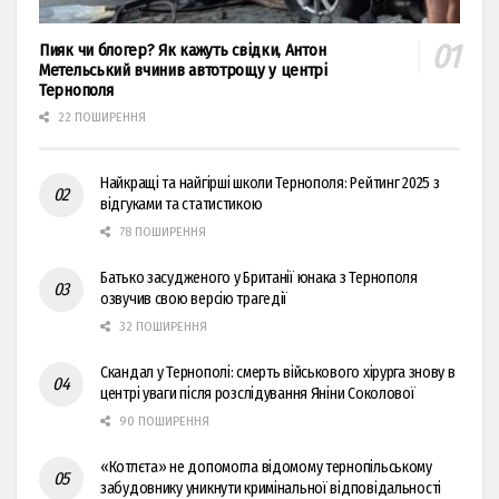
Пияк чи блогер? Як кажуть свідки, Антон
Метельський вчинив автотрощу у центрі
Тернополя
22 ПОШИРЕННЯ
Найкращі та найгірші школи Тернополя: Рейтинг 2025 з
відгуками та статистикою
78 ПОШИРЕННЯ
Батько засудженого у Британії юнака з Тернополя
озвучив свою версію трагедії
32 ПОШИРЕННЯ
Скандал у Тернополі: смерть військового хірурга знову в
центрі уваги після розслідування Яніни Соколової
90 ПОШИРЕННЯ
«Котлєта» не допомогла відомому тернопільському
забудовнику уникнути кримінальної відповідальності