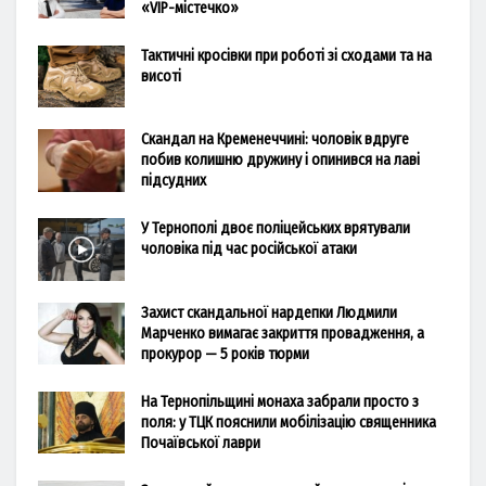
«VIP-містечко»
Тактичні кросівки при роботі зі сходами та на
висоті
Скандал на Кременеччині: чоловік вдруге
побив колишню дружину і опинився на лаві
підсудних
У Тернополі двоє поліцейських врятували
чоловіка під час російської атаки
Захист скандальної нардепки Людмили
Марченко вимагає закриття провадження, а
прокурор — 5 років тюрми
На Тернопільщині монаха забрали просто з
поля: у ТЦК пояснили мобілізацію священника
Почаївської лаври