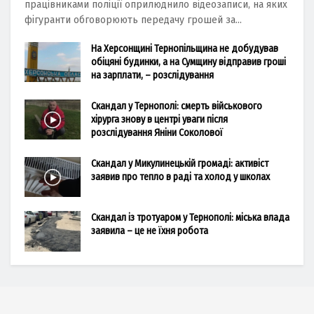
працівниками поліції оприлюднило відеозаписи, на яких
фігуранти обговорюють передачу грошей за...
На Херсонщині Тернопільщина не добудував
обіцяні будинки, а на Сумщину відправив гроші
на зарплати, – розслідування
Скандал у Тернополі: смерть військового
хірурга знову в центрі уваги після
розслідування Яніни Соколової
Скандал у Микулинецькій громаді: активіст
заявив про тепло в раді та холод у школах
Скандал із тротуаром у Тернополі: міська влада
заявила – це не їхня робота