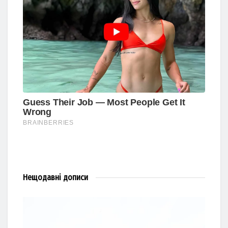
Нещодавні
дописи