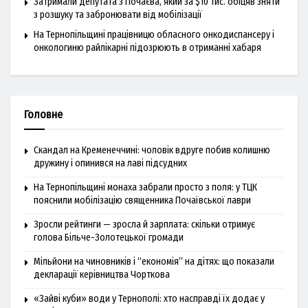
Затримали депутата з Почаєва, який за $10 тис. обіцяв зняти
з розшуку та забронювати від мобілізації
На Тернопільщині працівницю обласного онкодиспансеру і
онкологиню райлікарні підозрюють в отриманні хабаря
Головне
Скандал на Кременеччині: чоловік вдруге побив колишню
дружину і опинився на лаві підсудних
На Тернопільщині монаха забрали просто з поля: у ТЦК
пояснили мобілізацію священника Почаївської лаври
Зросли рейтинги — зросла й зарплата: скільки отримує
голова Більче-Золотецької громади
Мільйони на чиновників і “економія” на дітях: що показали
декларації керівництва Чорткова
«Зайві куби» води у Тернополі: хто насправді їх додає у