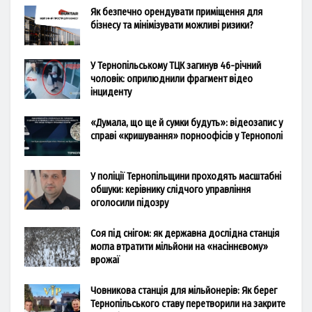
Як безпечно орендувати приміщення для
бізнесу та мінімізувати можливі ризики?
У Тернопільському ТЦК загинув 46-річний
чоловік: оприлюднили фрагмент відео
інциденту
«Думала, що ще й сумки будуть»: відеозапис у
справі «кришування» порноофісів у Тернополі
У поліції Тернопільщини проходять масштабні
обшуки: керівнику слідчого управління
оголосили підозру
Соя під снігом: як державна дослідна станція
могла втратити мільйони на «насіннєвому»
врожаї
Човникова станція для мільйонерів: Як берег
Тернопільського ставу перетворили на закрите