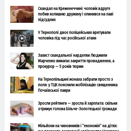
Скандал на Кременеччині: чоловік вдруге
побив колишню дружину і опинився на лаві
підсудних
У Тернополі двоє поліцейських врятували
чоловіка під час російської атаки
Захист скандальної нардепки Людмили
Марченко вимагає закриття провадження, а
прокурор — 5 років тюрми
На Тернопільщині монаха забрали просто з
поля: у ТЦК пояснили мобілізацію священника
Почаївської лаври
Зросли рейтинги — зросла й зарплата: скільки
отримує голова Більче-Золотецької громади
Мільйони на чиновників і “економія” на дітях: