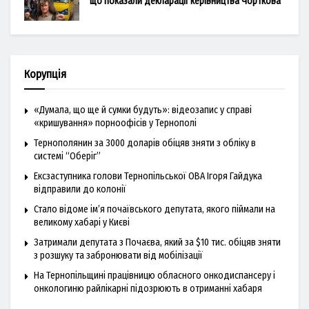
що показали декларації керівництва Чорткова
Корупція
«Думала, що ще й сумки будуть»: відеозапис у справі
«кришування» порноофісів у Тернополі
Тернополянин за 3000 доларів обіцяв зняти з обліку в
системі “Оберіг”
Ексзаступника голови Тернопільської ОВА Ігоря Гайдука
відправили до колонії
Стало відоме ім’я почаївського депутата, якого піймали на
великому хабарі у Києві
Затримали депутата з Почаєва, який за $10 тис. обіцяв зняти
з розшуку та забронювати від мобілізації
На Тернопільщині працівницю обласного онкодиспансеру і
онкологиню райлікарні підозрюють в отриманні хабаря