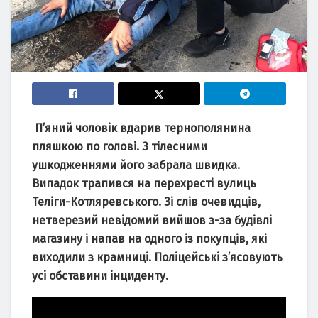
П’яний чоловік вдарив тернополянина
пляшкою по голові. З тілесними
ушкодженнями його забрала швидка.
Випадок трапився на перехресті вулиць
Теліги-Котляревського. Зі слів очевидців,
нетверезий невідомий вийшов з-за будівлі
магазину і напав на одного із покупців, які
виходили з крамниці. Поліцейські з’ясовують
усі обставини інциденту.