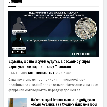
Скандал
КОРУПЦІЯ
«Думала, що ще й сумки будуть»: відеозапис у справі
«кришування» порноофісів у Тернополі
ОПУБЛІКОВАНО
ІВАН ТЕРНОПІЛЬСЬКИЙ
20.05.2026
Слідство у справі про прикриття «порноофісів»
працівниками поліції оприлюднило відеозаписи, на яких
фігуранти обговорюють передачу грошей за...
На Херсонщині Тернопільщина не добудував
обіцяні будинки, а на Сумщину відправив гроші