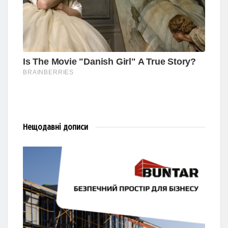
Нещодавні
дописи