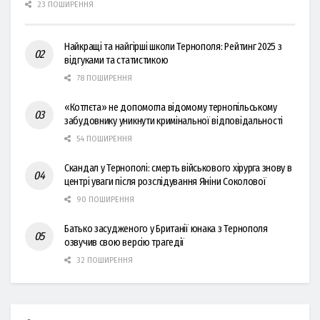
23 ПОШИРЕННЯ
Найкращі та найгірші школи Тернополя: Рейтинг 2025 з
відгуками та статистикою
78 ПОШИРЕННЯ
«Котлєта» не допомогла відомому тернопільському
забудовнику уникнути кримінальної відповідальності
54 ПОШИРЕННЯ
Скандал у Тернополі: смерть військового хірурга знову в
центрі уваги після розслідування Яніни Соколової
90 ПОШИРЕННЯ
Батько засудженого у Британії юнака з Тернополя
озвучив свою версію трагедії
32 ПОШИРЕННЯ