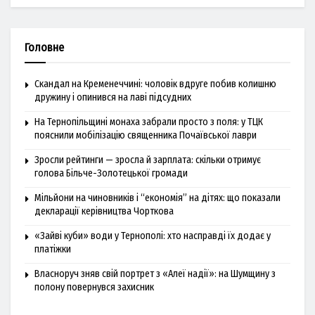
Головне
Скандал на Кременеччині: чоловік вдруге побив колишню
дружину і опинився на лаві підсудних
На Тернопільщині монаха забрали просто з поля: у ТЦК
пояснили мобілізацію священника Почаївської лаври
Зросли рейтинги — зросла й зарплата: скільки отримує
голова Більче-Золотецької громади
Мільйони на чиновників і “економія” на дітях: що показали
декларації керівництва Чорткова
«Зайві куби» води у Тернополі: хто насправді їх додає у
платіжки
Власноруч зняв свій портрет з «Алеї надії»: на Шумщину з
полону повернувся захисник