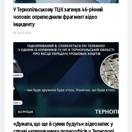
У Тернопільському ТЦК загинув 46-річний
чоловік: оприлюднили фрагмент відео
інциденту
24.05.2026
КОРУПЦІЯ
«Думала, що ще й сумки будуть»: відеозапис у
справі «кришування» порноофісів у Тернополі