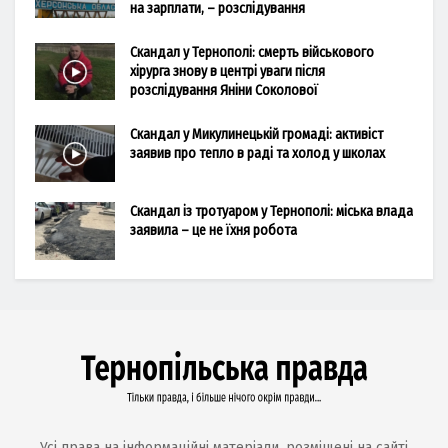
на зарплати, – розслідування
Скандал у Тернополі: смерть військового
хірурга знову в центрі уваги після
розслідування Яніни Соколової
Скандал у Микулинецькій громаді: активіст
заявив про тепло в раді та холод у школах
Скандал із тротуаром у Тернополі: міська влада
заявила – це не їхня робота
Усі права на інформаційні матеріали, розміщені на сайті