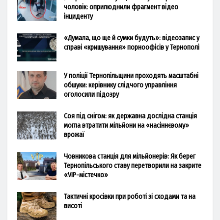
чоловік: оприлюднили фрагмент відео
інциденту
«Думала, що ще й сумки будуть»: відеозапис у
справі «кришування» порноофісів у Тернополі
У поліції Тернопільщини проходять масштабні
обшуки: керівнику слідчого управління
оголосили підозру
Соя під снігом: як державна дослідна станція
могла втратити мільйони на «насіннєвому»
врожаї
Човникова станція для мільйонерів: Як берег
Тернопільського ставу перетворили на закрите
«VIP-містечко»
Тактичні кросівки при роботі зі сходами та на
висоті