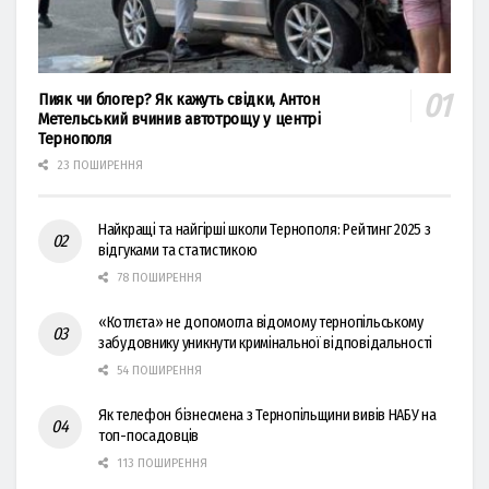
Пияк чи блогер? Як кажуть свідки, Антон
Метельський вчинив автотрощу у центрі
Тернополя
23 ПОШИРЕННЯ
Найкращі та найгірші школи Тернополя: Рейтинг 2025 з
відгуками та статистикою
78 ПОШИРЕННЯ
«Котлєта» не допомогла відомому тернопільському
забудовнику уникнути кримінальної відповідальності
54 ПОШИРЕННЯ
Як телефон бізнесмена з Тернопільщини вивів НАБУ на
топ-посадовців
113 ПОШИРЕННЯ