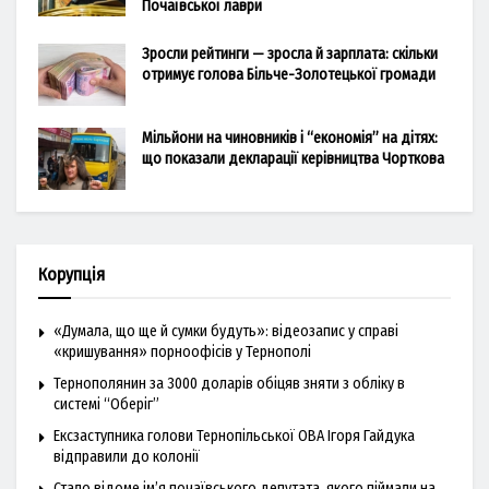
Почаївської лаври
Зросли рейтинги — зросла й зарплата: скільки
отримує голова Більче-Золотецької громади
Мільйони на чиновників і “економія” на дітях:
що показали декларації керівництва Чорткова
Корупція
«Думала, що ще й сумки будуть»: відеозапис у справі
«кришування» порноофісів у Тернополі
Тернополянин за 3000 доларів обіцяв зняти з обліку в
системі “Оберіг”
Ексзаступника голови Тернопільської ОВА Ігоря Гайдука
відправили до колонії
Стало відоме ім’я почаївського депутата, якого піймали на