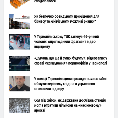
сподобалося
Як безпечно орендувати приміщення для
бізнесу та мінімізувати можливі ризики?
У Тернопільському ТЦК загинув 46-річний
чоловік: оприлюднили фрагмент відео
інциденту
«Думала, що ще й сумки будуть»: відеозапис у
справі «кришування» порноофісів у Тернополі
У поліції Тернопільщини проходять масштабні
обшуки: керівнику слідчого управління
оголосили підозру
Соя під снігом: як державна дослідна станція
могла втратити мільйони на «насіннєвому»
врожаї