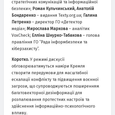
стратегічних комунікацій та інформаційної
безпеки»;
Роман Кульчинський,
Анатолій
Бондаренко
– видання Texty.org.ua;
Галина
Петренко
– директор ГО «Детектор
медіа»;
Мирослава Маркова
– аналітик
VoxCheck;
Елліна Шнурко-Табакова
– голова
правління ГО “Рада інформбезпеки та
кіберзахисту”.
Коротко.
У режимі дискусії
обговорюватимуться наміри Кремля
створити передумови для масштабної
ескалації конфлікту та підвищення воєнної
загрози, що супроводжуються поширенням
багатовекторної дезінформації для
розпалювання протестних настроїв та
здійснення інформаційно-психологічного
впливу.