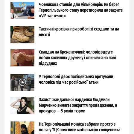
Човникова станція для мільйонерів: Як берег
Тернопільського ставу перетворили на закрите
«VIP-містечко»
Тактичні кросівки при роботі зі сходами та на
висоті
Скандал на Кременеччині: чоловік вдруге
побив колишню дружину і опинився на лаві
підсудних
У Тернополі двоє поліцейських врятували
чоловіка під час російської атаки
Захист скандальної нардепки Людмили
Марченко вимагає закриття провадження, а
прокурор — 5 років тюрми
На Тернопільщині монаха забрали просто з
поля: у ТЦК пояснили мобілізацію священника