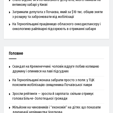
великому хабарі у Києві
Затримали депутата з Почаєва, який за $10 тис. обіцяв зняти
з розшуку та забронювати від мобілізації
На Тернопільщині працівницю обласного онкодиспансеру і
онкологиню райлікарні підозрюють в отриманні хабаря
Головне
Скандал на Кременеччині: чоловік вдруге побив колишню
дружину і опинився на лаві підсудних
На Тернопільщині монаха забрали просто з поля: у ТЦК
пояснили мобілізацію священника Почаївської лаври
Зросли рейтинги — зросла й зарплата: скільки отримує
голова Більче-Золотецької громади
Мільйони на чиновників і “економія” на дітях: що показали
декларації керівництва Чорткова