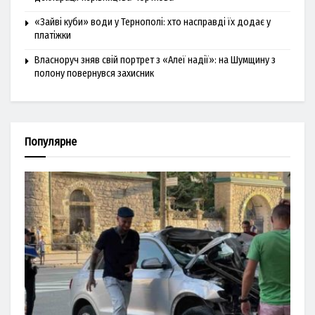
«Зайві куби» води у Тернополі: хто насправді їх додає у
платіжки
Власноруч зняв свій портрет з «Алеї надії»: на Шумщину з
полону повернувся захисник
Популярне