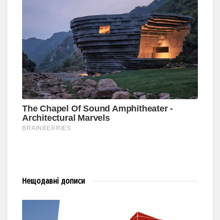
Нещодавні
дописи