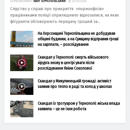
ОПУБЛІКОВАНО
ІВАН ТЕРНОПІЛЬСЬКИЙ
20.05.2026
Слідство у справі про прикриття «порноофісів»
працівниками поліції оприлюднило відеозаписи, на яких
фігуранти обговорюють передачу грошей за...
На Херсонщині Тернопільщина не добудував
обіцяні будинки, а на Сумщину відправив гроші
на зарплати, – розслідування
Скандал у Тернополі: смерть військового
хірурга знову в центрі уваги після
розслідування Яніни Соколової
Скандал у Микулинецькій громаді: активіст
заявив про тепло в раді та холод у школах
Скандал із тротуаром у Тернополі: міська влада
заявила – це не їхня робота