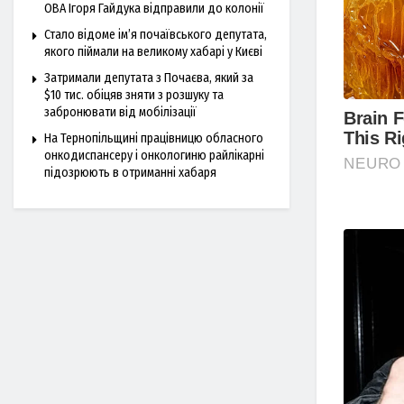
ОВА Ігоря Гайдука відправили до колонії
Стало відоме ім’я почаївського депутата,
якого піймали на великому хабарі у Києві
Затримали депутата з Почаєва, який за
$10 тис. обіцяв зняти з розшуку та
забронювати від мобілізації
На Тернопільщині працівницю обласного
онкодиспансеру і онкологиню райлікарні
підозрюють в отриманні хабаря