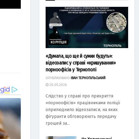
КОРУПЦІЯ
«Думала, що ще й сумки будуть»:
відеозапис у справі «кришування»
порноофісів у Тернополі
ОПУБЛІКОВАНО
ІВАН ТЕРНОПІЛЬСЬКИЙ
20.05.2026
Слідство у справі про прикриття
«порноофісів» працівниками поліції
оприлюднило відеозаписи, на яких
фігуранти обговорюють передачу
грошей за...