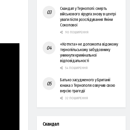
Скандал у Тернополі: смерть
військового хірурга знову в центрі
уваги після розслідування Яніни
Соколової
90 ПОШИРЕННЯ
«Котлєта» не допомогла відомому
тернопільському забудовнику
уникнути кримінальної
відповідальності
54 ПОШИРЕННЯ
Батько засудженого у Британії
юнака з Тернополя озвучив свою
версію трагедії
32 ПОШИРЕННЯ
Скандал