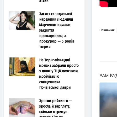
атаки
Захист скандальної
нардепки Людмили
Марченко вимагає
закриття
Позначки:
провадження, а
прокурор — 5 років
тюрми
На Тернопільщині
монаха забрали просто
з поля: у ТЦК пояснили
мобілізацію
священника
Почаївської лаври
Зросли рейтинги —
зросла й зарплата:
скільки отримує