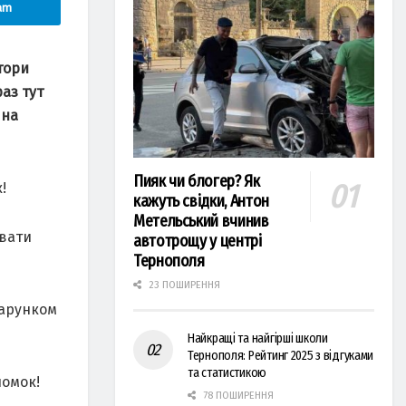
am
тори
аз тут
 на
Пияк чи блогер? Як
!
кажуть свідки, Антон
Метельський вчинив
ювати
автотрощу у центрі
Тернополя
23 ПОШИРЕННЯ
дарунком
Найкращі та найгірші школи
Тернополя: Рейтинг 2025 з відгуками
та статистикою
йомок!
78 ПОШИРЕННЯ