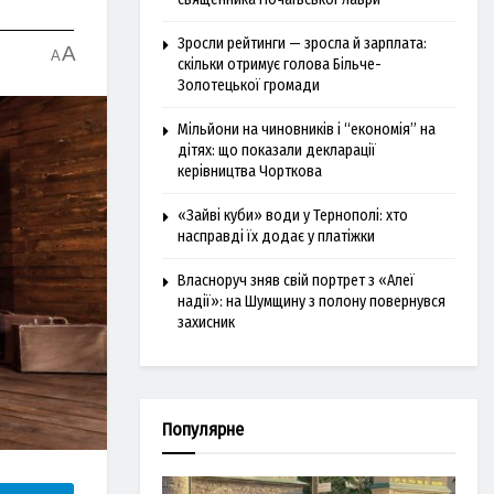
Зросли рейтинги — зросла й зарплата:
A
A
скільки отримує голова Більче-
Золотецької громади
Мільйони на чиновників і “економія” на
дітях: що показали декларації
керівництва Чорткова
«Зайві куби» води у Тернополі: хто
насправді їх додає у платіжки
Власноруч зняв свій портрет з «Алеї
надії»: на Шумщину з полону повернувся
захисник
Популярне