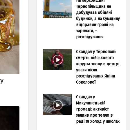
На Херсонщині
Тернопільщина не
добудував обіцяні
будинки, а на Сумщину
відправив гроші на
зарплати, –
розслідування
Скандал у Тернополі:
смерть військового
хірурга знову в центрі
уваги після
розслідування Яніни
Соколової
Скандал у
Микулинецькій
громаді: активіст
заявив про тепло в
раді та холод у школах