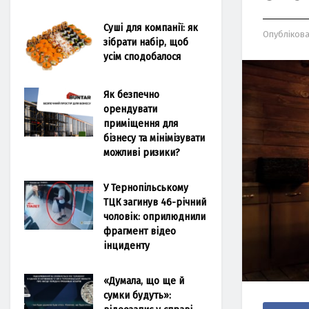
Суші для компанії: як
Опубліков
зібрати набір, щоб
усім сподобалося
Як безпечно
орендувати
приміщення для
бізнесу та мінімізувати
можливі ризики?
У Тернопільському
ТЦК загинув 46-річний
чоловік: оприлюднили
фрагмент відео
інциденту
«Думала, що ще й
сумки будуть»: