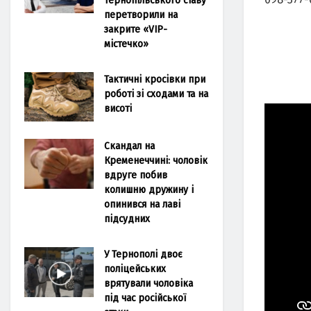
перетворили на
закрите «VIP-
містечко»
Тактичні кросівки при
роботі зі сходами та на
висоті
Скандал на
Кременеччині: чоловік
вдруге побив
колишню дружину і
опинився на лаві
підсудних
У Тернополі двоє
поліцейських
врятували чоловіка
під час російської