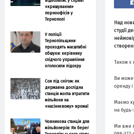
відеозапис у справі
«кришування»
порноофісів у
Тернополі
Над нов
студії д
У поліції
неймовір
Тернопільщини
створенн
проходять масштабні
обшуки: керівнику
слідчого управління
Також є 
оголосили підозру
Ви може
Соя під снігом: як
оренду і
державна дослідна
станція могла втратити
мільйони на
Маємо к
«насіннєвому» врожаї
на будь-
Човникова станція для
Ми вже г
мільйонерів: Як берег
098-377-
Тернопільського ставу