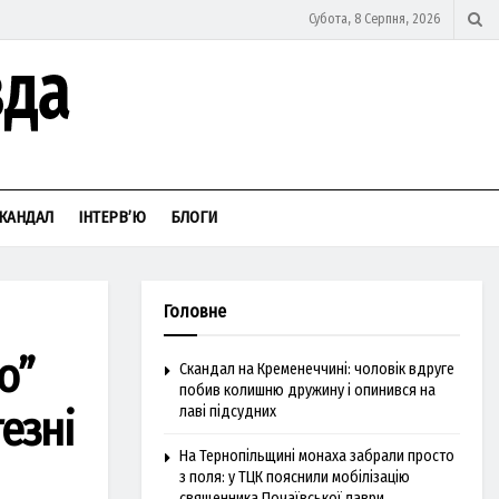
Субота, 8 Серпня, 2026
КАНДАЛ
ІНТЕРВ’Ю
БЛОГИ
Головне
о”
Скандал на Кременеччині: чоловік вдруге
побив колишню дружину і опинився на
езні
лаві підсудних
На Тернопільщині монаха забрали просто
з поля: у ТЦК пояснили мобілізацію
священника Почаївської лаври