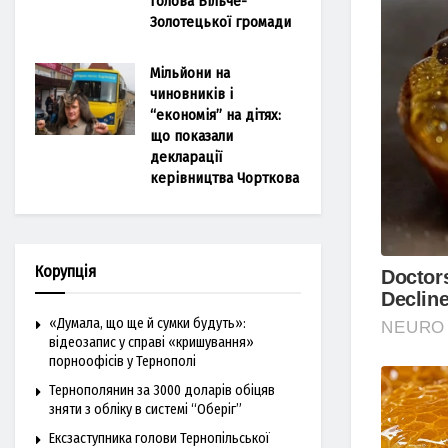
голова Більче-
Золотецької громади
Мільйони на
чиновників і
“економія” на дітях:
що показали
декларації
керівництва Чорткова
Корупція
«Думала, що ще й сумки будуть»:
відеозапис у справі «кришування»
порноофісів у Тернополі
Тернополянин за 3000 доларів обіцяв
зняти з обліку в системі “Оберіг”
Ексзаступника голови Тернопільської