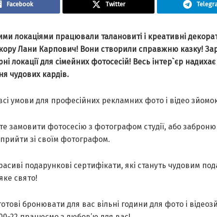
Facebook
Twitter
Telegr
ими локаціями працювали талановиті і креативні декора
екору Лани Карпович! Вони створили справжню казку! Зар
ні локації для сімейних фотосесій! Весь інтер`єр надихає
я чудових кардів.
всі умови для професійних рекламних фото і відео зйомок
те замовити фотосесію з фотографом студії, або заброн
 прийти зі своїм фотографом.
расиві подарункові сертифікати, які стануть чудовим по
яке свято!
отові бронювати для вас вільні години для фото і відеоз
00-22 працюємо з любов’ю для вас!