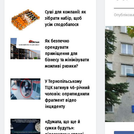
Суші для компанії: як
Опубліков
зібрати набір, щоб
усім сподобалося
Як безпечно
орендувати
приміщення для
бізнесу та мінімізувати
можливі ризики?
У Тернопільському
ТЦК загинув 46-річний
чоловік: оприлюднили
фрагмент відео
інциденту
«Думала, що ще й
сумки будуть»: