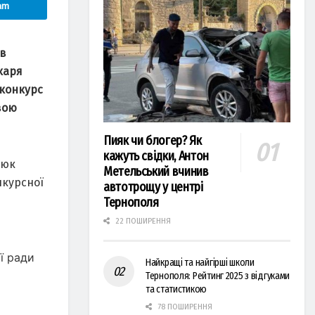
am
ав
каря
 конкурс
вою
Пияк чи блогер? Як
кажуть свідки, Антон
люк
Метельський вчинив
курсної
автотрощу у центрі
Тернополя
22 ПОШИРЕННЯ
ї ради
Найкращі та найгірші школи
Тернополя: Рейтинг 2025 з відгуками
та статистикою
і
78 ПОШИРЕННЯ