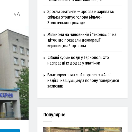
Зросли рейтинги — зросла й зарплата:
A
A
скільки отримує голова Більче-
Золотецької громади
Мільйони на чиновників і “економія” на
дітях: що показали декларації
керівництва Чорткова
«Зайві куби» води у Тернополі: хто
насправді їх додає у платіжки
Власноруч зняв свій портрет з «Алеї
надії»: на Шумщину з полону повернувся
захисник
Популярне