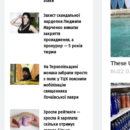
атаки
Захист скандальної
нардепки Людмили
Марченко вимагає
закриття
провадження, а
прокурор — 5 років
тюрми
На Тернопільщині
монаха забрали просто
з поля: у ТЦК пояснили
мобілізацію
священника
Почаївської лаври
Зросли рейтинги —
зросла й зарплата:
скільки отримує