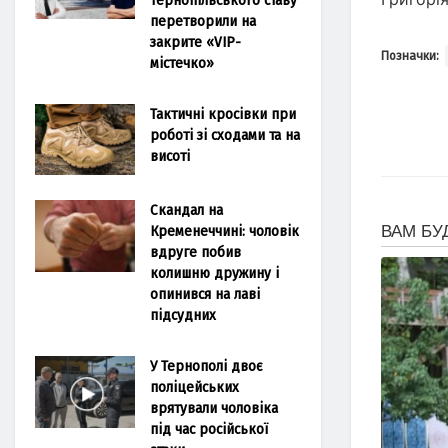
перетворили на
закрите «VIP-
Позначки:
містечко»
Тактичні кросівки при
роботі зі сходами та на
висоті
Скандал на
Кременеччині: чоловік
вдруге побив
колишню дружину і
опинився на лаві
підсудних
У Тернополі двоє
поліцейських
врятували чоловіка
під час російської