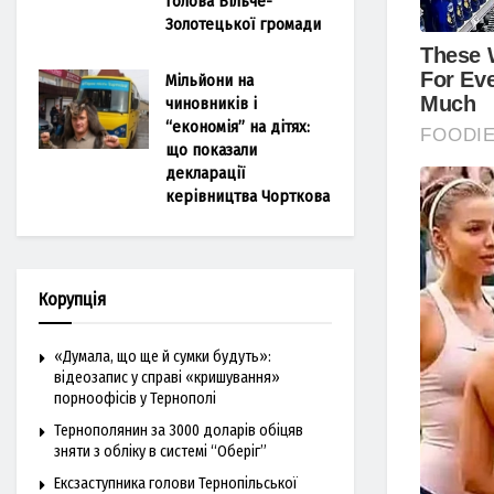
голова Більче-
Золотецької громади
Мільйони на
чиновників і
“економія” на дітях:
що показали
декларації
керівництва Чорткова
Корупція
«Думала, що ще й сумки будуть»:
відеозапис у справі «кришування»
порноофісів у Тернополі
Тернополянин за 3000 доларів обіцяв
зняти з обліку в системі “Оберіг”
Ексзаступника голови Тернопільської