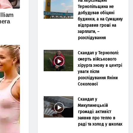
На Херсонщині
Тернопільщина не
добудував обіцяні
будинки, а на Сумщину
відправив гроші на
зарплати, –
розслідування
Скандал у Тернополі:
смерть військового
хірурга знову в центрі
уваги після
розслідування Яніни
Соколової
Скандал у
Микулинецькій
громаді: активіст
заявив про тепло в
раді та холод у школах