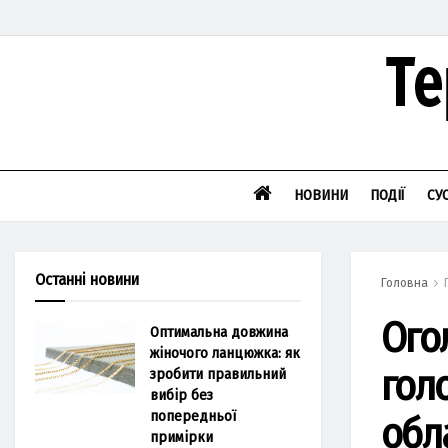
НОВИНИ
ПОДІЇ
СУ
Останні новини
Головна
Ого
Оптимальна довжина
жіночого ланцюжка: як
гол
зробити правильний
вибір без
попередньої
обла
примірки