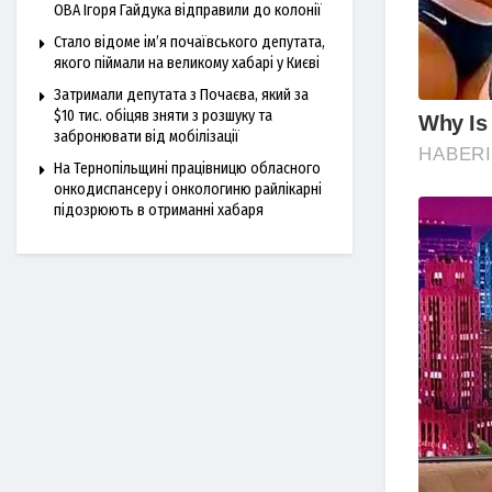
ОВА Ігоря Гайдука відправили до колонії
Стало відоме ім’я почаївського депутата,
якого піймали на великому хабарі у Києві
Затримали депутата з Почаєва, який за
$10 тис. обіцяв зняти з розшуку та
забронювати від мобілізації
На Тернопільщині працівницю обласного
онкодиспансеру і онкологиню райлікарні
підозрюють в отриманні хабаря