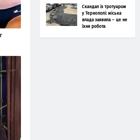
Скандал із тротуаром
у Тернополі: міська
влада заявила – це не
їхня робота