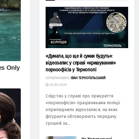
КОРУПЦІЯ
«Думала, що ще й сумки будуть»:
відеозапис у справі «кришування»
порноофісів у Тернополі
ОПУБЛІКОВАНО
ІВАН ТЕРНОПІЛЬСЬКИЙ
20.05.2026
Слідство у справі про прикриття
«порноофісів» працівниками поліції
оприлюднило відеозаписи, на яких
фігуранти обговорюють передачу
грошей за...