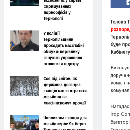
відеозапис у справі
«кришування»
порноофісів у
Тернополі
Голова Т
розпоря
У поліції
Тернопіл
Тернопільщини
буде пр
проходять масштабні
обшуки: керівнику
Кабінету
слідчого управління
оголосили підозру
Виконува
доручен
Соя під снігом: як
комісії 
державна дослідна
комунал
станція могла втратити
мільйони на
«насіннєвому» врожаї
Нагадає
Ігор Со
Човникова станція для
багаторі
мільйонерів: Як берег
Григорі
Тернопільського ставу