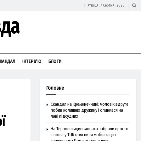
П’ятниця, 7 Серпня, 2026
КАНДАЛ
ІНТЕРВ’Ю
БЛОГИ
Головне
Скандал на Кременеччині: чоловік вдруге
побив колишню дружину і опинився на
ї
лаві підсудних
На Тернопільщині монаха забрали просто
з поля: у ТЦК пояснили мобілізацію
священника Почаївської лаври