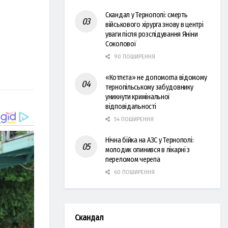
Скандал у Тернополі: смерть
військового хірурга знову в центрі
уваги після розслідування Яніни
Соколової
90 ПОШИРЕННЯ
«Котлєта» не допомогла відомому
тернопільському забудовнику
уникнути кримінальної
відповідальності
54 ПОШИРЕННЯ
Нічна бійка на АЗС у Тернополі:
молодик опинився в лікарні з
переломом черепа
60 ПОШИРЕННЯ
Скандал