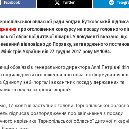
Facebook
Twitter
Telegr
ернопільської обласної ради Богдан Бутковський підпис
дження
про оголошення конкурсу на посаду головного лі
ьської обласної дитячої лікарні. У документі вказано, що
оведений відповідно до Порядку, затвердженого постано
 Міністрів України від 27 грудня 2017 року № 1094.
чці обов’язків генерального директора Аллі Петрівні Фі
о оприлюднити оголошення про початок формування кон
на Єдиному веб-порталі вакантних посад у державних та
ьних закладах охорони здоров’я.
мо, 17 жовтня заступник голови Тернопільської обласно
пель підписав розпорядження про звільнення з посади
чного керівника Тернопільської обласної дитячої лікарн
я Корицького.