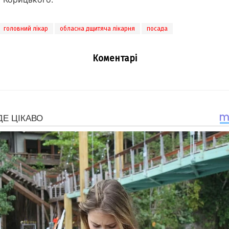
головний лікар
обласна дщитяча лікарня
посада
Коментарі