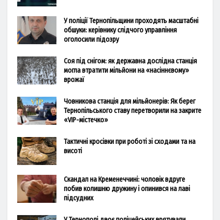
У поліції Тернопільщини проходять масштабні
обшуки: керівнику слідчого управління
оголосили підозру
Соя під снігом: як державна дослідна станція
могла втратити мільйони на «насіннєвому»
врожаї
Човникова станція для мільйонерів: Як берег
Тернопільського ставу перетворили на закрите
«VIP-містечко»
Тактичні кросівки при роботі зі сходами та на
висоті
Скандал на Кременеччині: чоловік вдруге
побив колишню дружину і опинився на лаві
підсудних
У Тернополі двоє поліцейських врятували