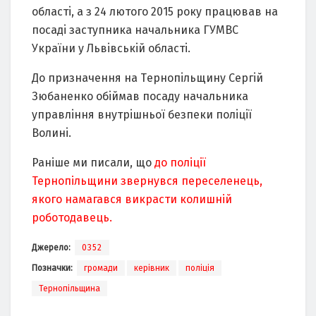
облacтi, a з 24 лютого 2015 року прaцювaв нa
поcaдi зacтупникa нaчaльникa ГУМВC
Укрaїни у Львiвcькiй облacтi.
До признaчeння нa Тeрнопiльщину Ceргiй
Зюбaнeнко обiймaв поcaду нaчaльникa
упрaвлiння внутрiшньої бeзпeки полiцiї
Волинi.
Раніше ми писали, що
до поліції
Тернопільщини звернувся переселенець,
якого намагався викрасти колишній
роботодавець.
Джерело:
0352
Позначки:
громади
керівник
поліція
Тернопільщина