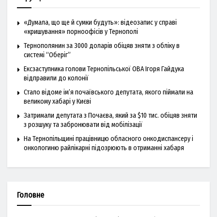
«Думала, що ще й сумки будуть»: відеозапис у справі
«кришування» порноофісів у Тернополі
Тернополянин за 3000 доларів обіцяв зняти з обліку в
системі “Оберіг”
Ексзаступника голови Тернопільської ОВА Ігоря Гайдука
відправили до колонії
Стало відоме ім’я почаївського депутата, якого піймали на
великому хабарі у Києві
Затримали депутата з Почаєва, який за $10 тис. обіцяв зняти
з розшуку та забронювати від мобілізації
На Тернопільщині працівницю обласного онкодиспансеру і
онкологиню райлікарні підозрюють в отриманні хабаря
Головне