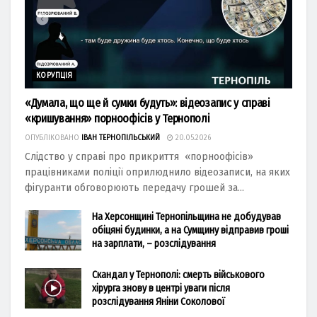
КОРУПЦІЯ
«Думала, що ще й сумки будуть»: відеозапис у справі
«кришування» порноофісів у Тернополі
ОПУБЛІКОВАНО
ІВАН ТЕРНОПІЛЬСЬКИЙ
20.05.2026
Слідство у справі про прикриття «порноофісів»
працівниками поліції оприлюднило відеозаписи, на яких
фігуранти обговорюють передачу грошей за...
На Херсонщині Тернопільщина не добудував
обіцяні будинки, а на Сумщину відправив гроші
на зарплати, – розслідування
Скандал у Тернополі: смерть військового
хірурга знову в центрі уваги після
розслідування Яніни Соколової