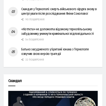
Скандал у Тернополі: смерть військового хірурга знову в
центрі уваги після розслідування Яніни Соколової
90 ПОШИРЕННЯ
«Котлєта» не допомогла відомому тернопільському
забудовнику уникнути кримінальної відповідальності
54 ПОШИРЕННЯ
Батько засудженого у Британії юнака з Тернополя
озвучив свою версію трагедії
32 ПОШИРЕННЯ
Скандал