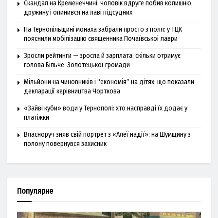
Скандал на Кременеччині: чоловік вдруге побив колишню
дружину і опинився на лаві підсудних
На Тернопільщині монаха забрали просто з поля: у ТЦК
пояснили мобілізацію священника Почаївської лаври
Зросли рейтинги — зросла й зарплата: скільки отримує
голова Більче-Золотецької громади
Мільйони на чиновників і “економія” на дітях: що показали
декларації керівництва Чорткова
«Зайві куби» води у Тернополі: хто насправді їх додає у
платіжки
Власноруч зняв свій портрет з «Алеї надії»: на Шумщину з
полону повернувся захисник
Популярне