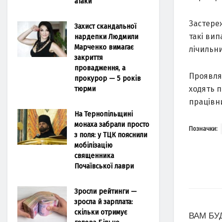
атаки
Застереж
Захист скандальної
такі вип
нардепки Людмили
Марченко вимагає
лічильни
закриття
провадження, а
Проявляй
прокурор — 5 років
тюрми
ходять п
працівни
На Тернопільщині
монаха забрали просто
Позначки:
з поля: у ТЦК пояснили
мобілізацію
священника
Почаївської лаври
Зросли рейтинги —
зросла й зарплата:
скільки отримує