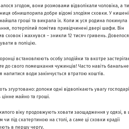
валося згодом, вони розмовами відволікали чоловіка, а т
ниця обнишпорила добре відомі злодіям сховки. У кишені
найшла гроші та викрала їх. Коли ж уся родина покинула
ння, потерпілий помітив привідчинені двері шафи. Він
в сховок і жахнувся – зникли 12 тисяч гривень. Довелося
увати в поліцію.
ронці встановлюють особу злодійки та вкотре застеріга
те до свого помешкання чужинців! Часто навіть банальне
я напитися води закінчується втратою коштів.
іють згуртовано: допоки одні відволікають увагу господарі
цінне майно та гроші.
илого віку продовжують ховати заощадження у одязі, в ш
 чи під скатертиною на столі, а саме ці сховки крадії
яють в першу чергу.