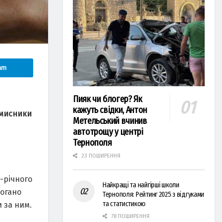
am
Пияк чи блогер? Як
кажуть свідки, Антон
вмисники
Метельський вчинив
автотрощу у центрі
Тернополя
23 ПОШИРЕННЯ
4-річного
Найкращі та найгірші школи
погано
Тернополя: Рейтинг 2025 з відгуками
та статистикою
и за ним.
78 ПОШИРЕННЯ