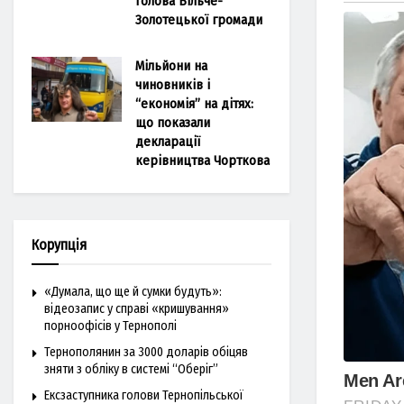
голова Більче-
Золотецької громади
Мільйони на
чиновників і
“економія” на дітях:
що показали
декларації
керівництва Чорткова
Корупція
«Думала, що ще й сумки будуть»:
відеозапис у справі «кришування»
порноофісів у Тернополі
Тернополянин за 3000 доларів обіцяв
зняти з обліку в системі “Оберіг”
Ексзаступника голови Тернопільської