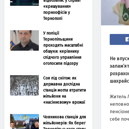
відеозапис у справі
«кришування»
порноофісів у
Тернополі
У поліції
Тернопільщини
проходять масштабні
обшуки: керівнику
слідчого управління
Не впус
оголосили підозру
запам’я
розрахов
Соя під снігом: як
шахрайс
державна дослідна
станція могла втратити
мільйони на
Житель 
«насіннєвому» врожаї
неповнол
пенсіон
Човникова станція для
себе поч
мільйонерів: Як берег
Тернопільського ставу