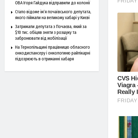
ОВА Ігоря Гайдука відправили до колонії
Стало відоме ім’я почаївського депутата,
якого піймали на великому хабарі у Києві
Затримали депутата з Почаєва, який за
$10 тис. обіцяв зняти з розшуку та
забронювати від мобілізації
На Тернопільщині працівницю обласного
онкодиспансеру і онкологиню райлікарні
підозрюють в отриманні хабаря