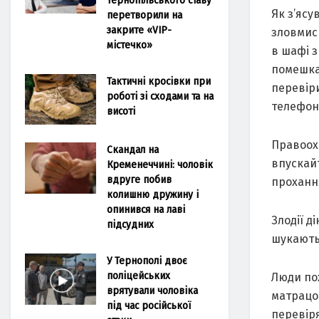
Як з’ясу
перетворили на
закрите «VIP-
зловмис
містечко»
в шафі з
помешка
Тактичні кросівки при
перевіри
роботі зі сходами та на
телефон
висоті
Правоохо
Скандал на
впускай
Кременеччині: чоловік
вдруге побив
проханн
колишню дружину і
опинився на лаві
Злодії д
підсудних
шукають 
У Тернополі двоє
поліцейських
Люди пох
врятували чоловіка
матрацом
під час російської
перевір