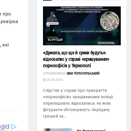
м про
еревірка
КОРУПЦІЯ
 які
«Думала, що ще й сумки будуть»:
відеозапис у справі «кришування»
порноофісів у Тернополі
ОПУБЛІКОВАНО
ІВАН ТЕРНОПІЛЬСЬКИЙ
20.05.2026
Слідство у справі про прикриття
«порноофісів» працівниками поліції
оприлюднило відеозаписи, на яких
фігуранти обговорюють передачу
грошей за...