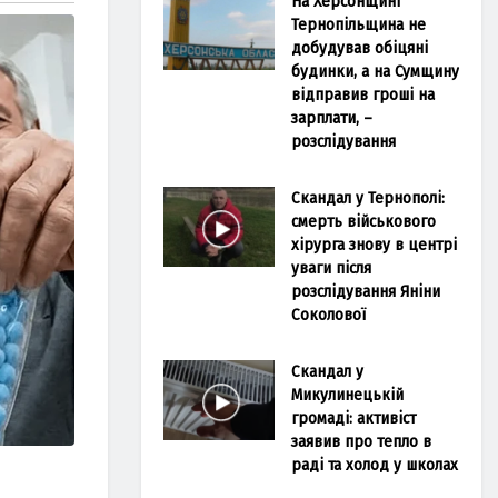
На Херсонщині
Тернопільщина не
добудував обіцяні
будинки, а на Сумщину
відправив гроші на
зарплати, –
розслідування
Скандал у Тернополі:
смерть військового
хірурга знову в центрі
уваги після
розслідування Яніни
Соколової
Скандал у
Микулинецькій
громаді: активіст
заявив про тепло в
раді та холод у школах