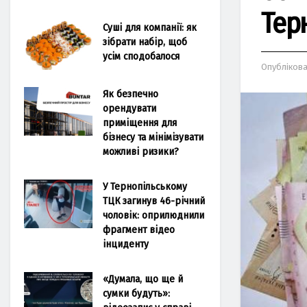
Тер
Суші для компанії: як
зібрати набір, щоб
усім сподобалося
Опубліков
Як безпечно
орендувати
приміщення для
бізнесу та мінімізувати
можливі ризики?
У Тернопільському
ТЦК загинув 46-річний
чоловік: оприлюднили
фрагмент відео
інциденту
«Думала, що ще й
сумки будуть»: