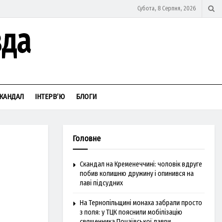
Субота, 8 Серпня, 2026
КАНДАЛ
ІНТЕРВ’Ю
БЛОГИ
Головне
Скандал на Кременеччині: чоловік вдруге
побив колишню дружину і опинився на
лаві підсудних
На Тернопільщині монаха забрали просто
з поля: у ТЦК пояснили мобілізацію
священника Почаївської лаври