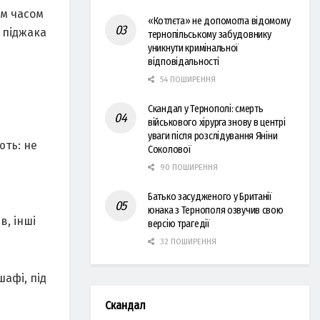
им часом
«Котлєта» не допомогла відомому
 піджака
тернопільському забудовнику
уникнути кримінальної
відповідальності
54 ПОШИРЕННЯ
Скандал у Тернополі: смерть
військового хірурга знову в центрі
уваги після розслідування Яніни
ють: не
Соколової
90 ПОШИРЕННЯ
Батько засудженого у Британії
юнака з Тернополя озвучив свою
в, інші
версію трагедії
32 ПОШИРЕННЯ
афі, під
Скандал