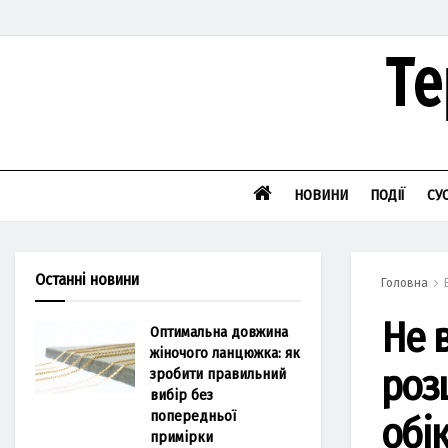
НОВИНИ
ПОДІЇ
СУ
Останні новини
Головна
Не 
Оптимальна довжина
жіночого ланцюжка: як
роз
зробити правильний
вибір без
попередньої
обі
примірки