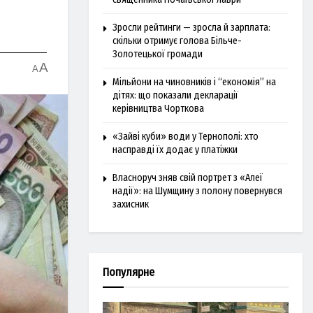
Зросли рейтинги — зросла й зарплата:
скільки отримує голова Більче-
Золотецької громади
A
A
Мільйони на чиновників і “економія” на
дітях: що показали декларації
керівництва Чорткова
«Зайві куби» води у Тернополі: хто
насправді їх додає у платіжки
Власноруч зняв свій портрет з «Алеї
надії»: на Шумщину з полону повернувся
захисник
Популярне