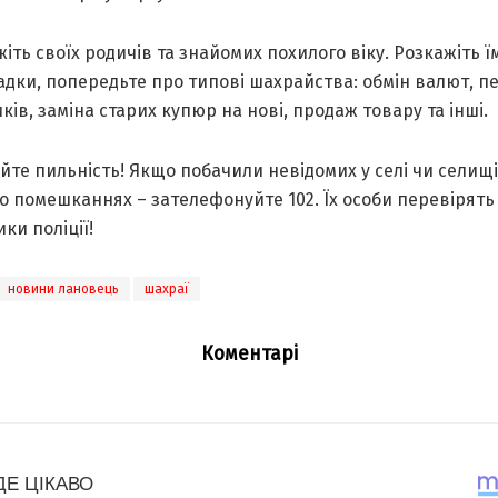
іть своїх родичів та знайомих похилого віку. Розкажіть ї
адки, попередьте про типові шахрайства: обмін валют, п
ків, заміна старих купюр на нові, продаж товару та інші.
те пильність! Якщо побачили невідомих у селі чи селищі,
о помешканнях – зателефонуйте 102. Їх особи перевірять
ки поліції!
новини лановець
шахраї
Коментарі