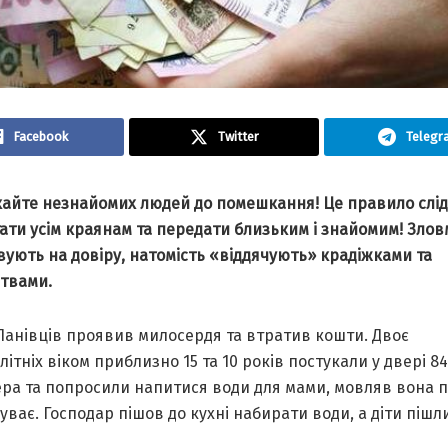
Facebook
Twitter
Telegr
кайте незнайомих людей до помешкання! Це правило слід
тати усім краянам та передати близьким і знайомим! Зло
ують на довіру, натомість «віддячують» крадіжками та
твами.
Ланівців проявив милосердя та втратив кошти. Двоє
ітніх віком приблизно 15 та 10 років постукали у двері 8
ера та попросили напитися води для мами, мовляв вона 
уває. Господар пішов до кухні набирати води, а діти пішл