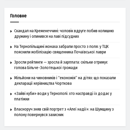
Головне
Скандал на Кременеччині: чоловік вдруге побив колишню
дружину і опинився на лаві підсудних
На Тернопільщині монаха забрали просто з поля: у ТЦК
пояснили мобілізацію священника Почаївської лаври
Зросли рейтинги — зросла й зарплата: скільки отримує
голова Більче-Золотецької громади
Мільйони на чиновників і “економія” на дітях: що показали
декларації керівництва Чорткова
«Зайві куби» води у Тернополі: хто насправді їх додає у
платіжки
Власноруч зняв свій портрет з «Алеї надії»: на Шумщину з
полону повернувся захисник