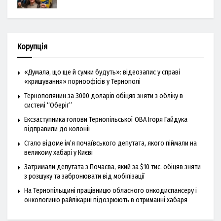
Корупція
«Думала, що ще й сумки будуть»: відеозапис у справі
«кришування» порноофісів у Тернополі
Тернополянин за 3000 доларів обіцяв зняти з обліку в
системі “Оберіг”
Ексзаступника голови Тернопільської ОВА Ігоря Гайдука
відправили до колонії
Стало відоме ім’я почаївського депутата, якого піймали на
великому хабарі у Києві
Затримали депутата з Почаєва, який за $10 тис. обіцяв зняти
з розшуку та забронювати від мобілізації
На Тернопільщині працівницю обласного онкодиспансеру і
онкологиню райлікарні підозрюють в отриманні хабаря