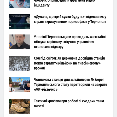
чоловік: оприлюднили фрагмент відео
інциденту
«Думала, що ще й сумки будуть»: відеозапис у
справі «кришування» порноофісів у Тернополі
У поліції Тернопільщини проходять масштабні
обшуки: керівнику слідчого управління
оголосили підозру
Соя під снігом: як державна дослідна станція
могла втратити мільйони на «насіннєвому»
врожаї
Човникова станція для мільйонерів: Як берег
Тернопільського ставу перетворили на закрите
«VIP-містечко»
Тактичні кросівки при роботі зі сходами та на
висоті