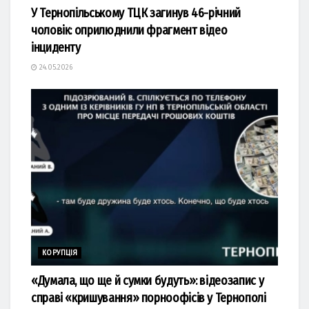
У Тернопільському ТЦК загинув 46-річний
чоловік: оприлюднили фрагмент відео
інциденту
24.05.2026
КОРУПЦІЯ
«Думала, що ще й сумки будуть»: відеозапис у
справі «кришування» порноофісів у Тернополі