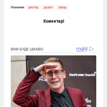
Позначки:
дністер
дозвіл
хабар
Коментарі