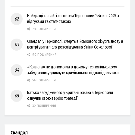
Найкращі та найгірші школи Тернополя: Рейтинг 2025 з
відгуками та статистикою
78 ПОШИРЕННЯ
Скандал у Тернополі: смерть військового хірурга знову в
центрі уваги після розслідування Яніни Соколової
90 ПОШИРЕННЯ
«Котлєта» не допомогла відомому тернопільському
забудовнику уникнути кримінальної відповідальності
54 ПОШИРЕННЯ
Батько засудженого у Британії юнака з Тернополя
озвучив свою версію трагедії
32 ПОШИРЕННЯ
Скандал