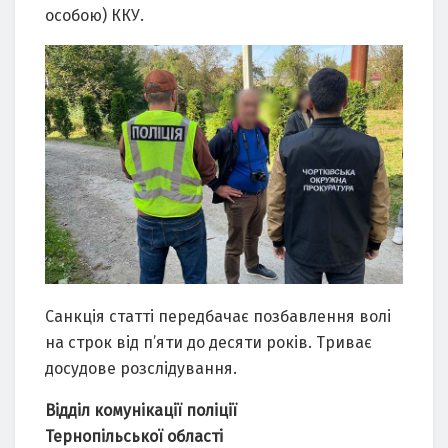
особою) ККУ.
Сaнкція стaтті передбaчaє позбaвлення волі
нa строк від п’яти до десяти років. Тривaє
досудове розслідувaння.
Відділ комунікaції поліції
Тернопільської облaсті