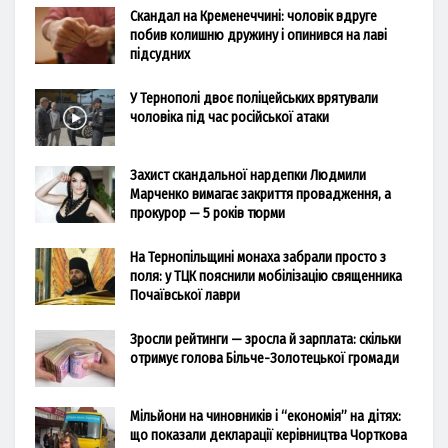
Скандал на Кременеччині: чоловік вдруге
побив колишню дружину і опинився на лаві
підсудних
У Тернополі двоє поліцейських врятували
чоловіка під час російської атаки
Захист скандальної нардепки Людмили
Марченко вимагає закриття провадження, а
прокурор — 5 років тюрми
На Тернопільщині монаха забрали просто з
поля: у ТЦК пояснили мобілізацію священника
Почаївської лаври
Зросли рейтинги — зросла й зарплата: скільки
отримує голова Більче-Золотецької громади
Мільйони на чиновників і “економія” на дітях:
що показали декларації керівництва Чорткова