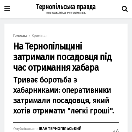
Головна
Кримінал
На Тернопільщині
затримали посадовця під
час отримання хабара
Триває боротьба з
хабарниками: оперативники
затримали посадовця, який
хотів отримати "легкі гроші".
Опубліковано
ІВАН ТЕРНОПІЛЬСЬКИЙ
A
A