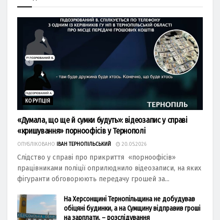
КОРУПЦІЯ
«Думала, що ще й сумки будуть»: відеозапис у справі
«кришування» порноофісів у Тернополі
ОПУБЛІКОВАНО
ІВАН ТЕРНОПІЛЬСЬКИЙ
20.05.2026
Слідство у справі про прикриття «порноофісів»
працівниками поліції оприлюднило відеозаписи, на яких
фігуранти обговорюють передачу грошей за...
На Херсонщині Тернопільщина не добудував
обіцяні будинки, а на Сумщину відправив гроші
на зарплати, – розслідування