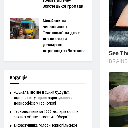
голова Більче-
Золотецької громади
Мільйони на
чиновників і
“економія” на дітях:
що показали
декларації
керівництва Чорткова
Корупція
«Думала, що ще й сумки будуть»:
відеозапис у справі «кришування»
порноофісів у Тернополі
Тернополянин за 3000 доларів обіцяв
зняти з обліку в системі “Оберіг”
Ексзаступника голови Тернопільської