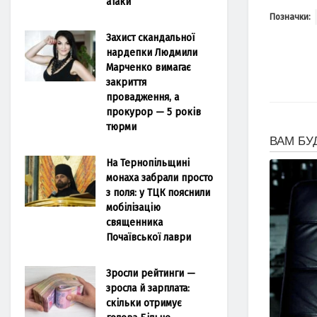
атаки
Позначки:
Захист скандальної
нардепки Людмили
Марченко вимагає
закриття
провадження, а
прокурор — 5 років
тюрми
На Тернопільщині
монаха забрали просто
з поля: у ТЦК пояснили
мобілізацію
священника
Почаївської лаври
Зросли рейтинги —
зросла й зарплата:
скільки отримує