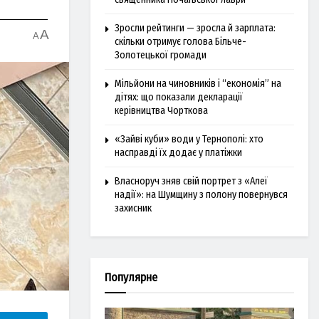
Зросли рейтинги — зросла й зарплата:
A
A
скільки отримує голова Більче-
Золотецької громади
Мільйони на чиновників і “економія” на
дітях: що показали декларації
керівництва Чорткова
«Зайві куби» води у Тернополі: хто
насправді їх додає у платіжки
Власноруч зняв свій портрет з «Алеї
надії»: на Шумщину з полону повернувся
захисник
Популярне