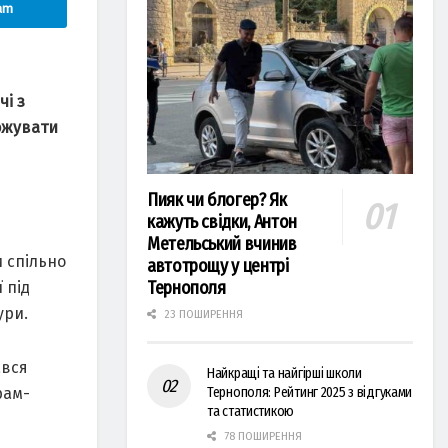
am
і з
ожувaти
Пияк чи блогер? Як
кажуть свідки, Антон
Метельський вчинив
 спільно
автотрощу у центрі
Тернополя
 під
ури.
23 ПОШИРЕННЯ
aвся
Найкращі та найгірші школи
рaм-
Тернополя: Рейтинг 2025 з відгуками
та статистикою
78 ПОШИРЕННЯ