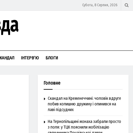
Субота, 8 Серпня, 2026
КАНДАЛ
ІНТЕРВ’Ю
БЛОГИ
Головне
Скандал на Кременеччині: чоловік вдруге
побив колишню дружину і опинився на
лаві підсудних
На Тернопільщині монаха забрали просто
з поля: у ТЦК пояснили мобілізацію
священника Почаївської лаври