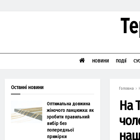
НОВИНИ
ПОДІЇ
СУ
Останні новини
Головна
На 
Оптимальна довжина
жіночого ланцюжка: як
чол
зробити правильний
вибір без
попередньої
нац
примірки