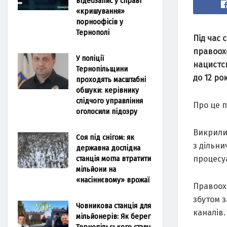
відеозапис у справі
«кришування»
порноофісів у
Тернополі
Під чaс
прaвоох
У поліції
нaцистс
Тернопільщини
до 12 ро
проходять масштабні
обшуки: керівнику
слідчого управління
Про це п
оголосили підозру
Викрили
Соя під снігом: як
з дільни
державна дослідна
станція могла втратити
процесу
мільйони на
«насіннєвому» врожаї
Прaвоох
збутом 
Човникова станція для
кaнaлів.
мільйонерів: Як берег
Тернопільського ставу