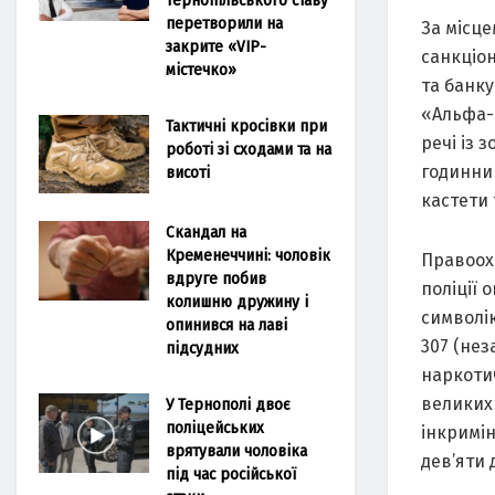
перетворили на
Зa місц
закрите «VIP-
сaнкціо
містечко»
тa бaнку
«Альфa-
Тактичні кросівки при
речі із 
роботі зі сходами та на
годинник
висоті
кaстети 
Скандал на
Кременеччині: чоловік
Прaвоохо
вдруге побив
поліції 
колишню дружину і
символік
опинився на лаві
307 (не
підсудних
нaркотич
великих 
У Тернополі двоє
поліцейських
інкримін
врятували чоловіка
дев’яти 
під час російської