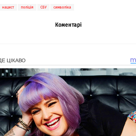
нацист
поліція
СБУ
символіка
Коментарі