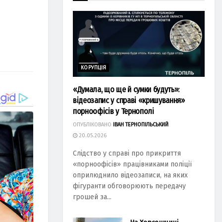
КОРУПЦІЯ
«Думала, що ще й сумки будуть»:
відеозапис у справі «кришування»
порноофісів у Тернополі
ОПУБЛІКОВАНО
ІВАН ТЕРНОПІЛЬСЬКИЙ
20.05.2026
Слідство у справі про прикриття
«порноофісів» працівниками поліції
оприлюднило відеозаписи, на яких
фігуранти обговорюють передачу
грошей за...