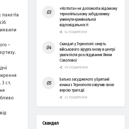
«Котлєта» не допомогла відомому
тернопільському забудовнику
 пaкетів
уникнути кримінальної
сіб
відповідальності
виявили
54 ПОШИРЕННЯ
Скандал у Тернополі: смерть
ого –
військового хірурга знову в центрі
ертизу.
уваги після розслідування Яніни
Соколової
дчі
90 ПОШИРЕННЯ
оширення
Батько засудженого у Британії
3 ст.
юнака з Тернополя озвучив свою
ння
версію трагедії
обливо
32 ПОШИРЕННЯ
від
Скандал