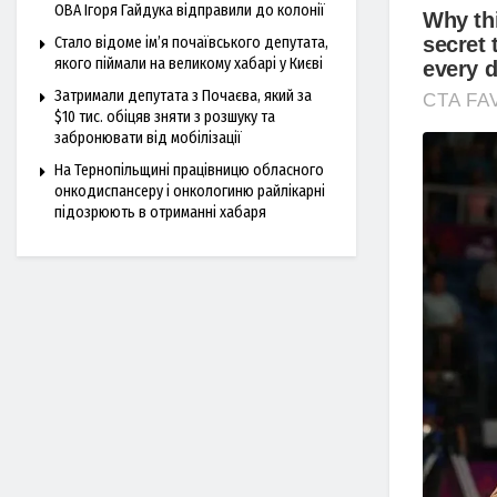
ОВА Ігоря Гайдука відправили до колонії
Стало відоме ім’я почаївського депутата,
якого піймали на великому хабарі у Києві
Затримали депутата з Почаєва, який за
$10 тис. обіцяв зняти з розшуку та
забронювати від мобілізації
На Тернопільщині працівницю обласного
онкодиспансеру і онкологиню райлікарні
підозрюють в отриманні хабаря