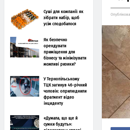
Суші для компанії: як
Опубліков
зібрати набір, щоб
усім сподобалося
Як безпечно
орендувати
приміщення для
бізнесу та мінімізувати
можливі ризики?
У Тернопільському
ТЦК загинув 46-річний
чоловік: оприлюднили
фрагмент відео
інциденту
«Думала, що ще й
сумки будуть»: