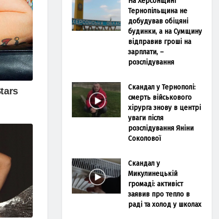
На Херсонщині
Тернопільщина не
добудував обіцяні
будинки, а на Сумщину
відправив гроші на
зарплати, –
розслідування
Скандал у Тернополі:
смерть військового
хірурга знову в центрі
уваги після
розслідування Яніни
Соколової
Скандал у
Микулинецькій
громаді: активіст
заявив про тепло в
раді та холод у школах