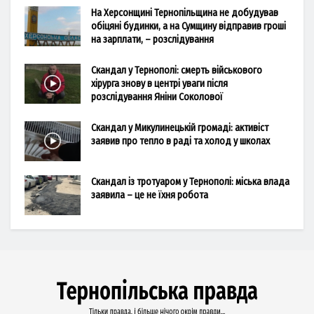
На Херсонщині Тернопільщина не добудував
обіцяні будинки, а на Сумщину відправив гроші
на зарплати, – розслідування
Скандал у Тернополі: смерть військового
хірурга знову в центрі уваги після
розслідування Яніни Соколової
Скандал у Микулинецькій громаді: активіст
заявив про тепло в раді та холод у школах
Скандал із тротуаром у Тернополі: міська влада
заявила – це не їхня робота