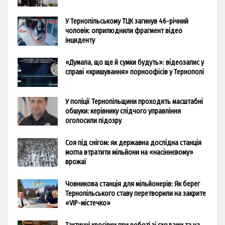
У Тернопільському ТЦК загинув 46-річний
чоловік: оприлюднили фрагмент відео
інциденту
«Думала, що ще й сумки будуть»: відеозапис у
справі «кришування» порноофісів у Тернополі
У поліції Тернопільщини проходять масштабні
обшуки: керівнику слідчого управління
оголосили підозру
Соя під снігом: як державна дослідна станція
могла втратити мільйони на «насіннєвому»
врожаї
Човникова станція для мільйонерів: Як берег
Тернопільського ставу перетворили на закрите
«VIP-містечко»