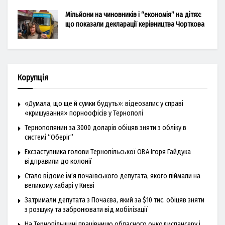
Мільйони на чиновників і “економія” на дітях:
що показали декларації керівництва Чорткова
Корупція
«Думала, що ще й сумки будуть»: відеозапис у справі
«кришування» порноофісів у Тернополі
Тернополянин за 3000 доларів обіцяв зняти з обліку в
системі “Оберіг”
Ексзаступника голови Тернопільської ОВА Ігоря Гайдука
відправили до колонії
Стало відоме ім’я почаївського депутата, якого піймали на
великому хабарі у Києві
Затримали депутата з Почаєва, який за $10 тис. обіцяв зняти
з розшуку та забронювати від мобілізації
На Тернопільщині працівницю обласного онкодиспансеру і