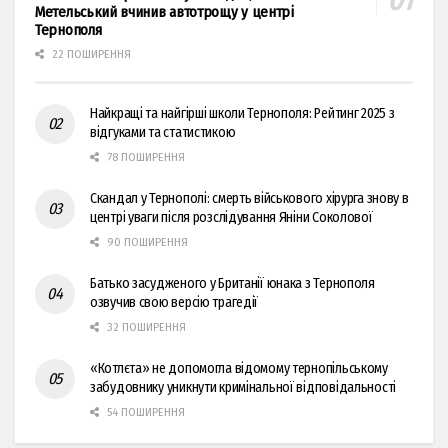
Метельський вчинив автотрощу у центрі
Тернополя
22 ПОШИРЕННЯ
Найкращі та найгірші школи Тернополя: Рейтинг 2025 з
відгуками та статистикою
78 ПОШИРЕННЯ
Скандал у Тернополі: смерть військового хірурга знову в
центрі уваги після розслідування Яніни Соколової
90 ПОШИРЕННЯ
Батько засудженого у Британії юнака з Тернополя
озвучив свою версію трагедії
32 ПОШИРЕННЯ
«Котлєта» не допомогла відомому тернопільському
забудовнику уникнути кримінальної відповідальності
54 ПОШИРЕННЯ