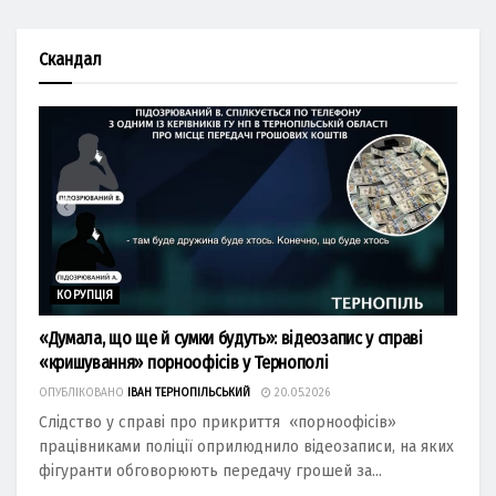
Скандал
КОРУПЦІЯ
«Думала, що ще й сумки будуть»: відеозапис у справі
«кришування» порноофісів у Тернополі
ОПУБЛІКОВАНО
ІВАН ТЕРНОПІЛЬСЬКИЙ
20.05.2026
Слідство у справі про прикриття «порноофісів»
працівниками поліції оприлюднило відеозаписи, на яких
фігуранти обговорюють передачу грошей за...