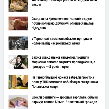
Тактичні кросівки при роботі зі сходами та на
висоті
Скандал на Кременеччині: чоловік вдруге
побив колишню дружину і опинився на лаві
підсудних
У Тернополі двоє поліцейських врятували
чоловіка під час російської атаки
Захист скандальної нардепки Людмили
Марченко вимагає закриття провадження, а
прокурор — 5 років тюрми
На Тернопільщині монаха забрали просто з
поля: у ТЦК пояснили мобілізацію священника
Почаївської лаври
Зросли рейтинги — зросла й зарплата: скільки
отримує голова Більче-Золотецької громади