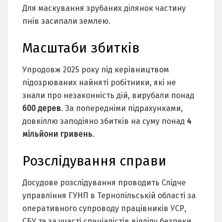
Для маскування зрубаних ділянок частину
пнів засипали землею.
Масштаби збитків
Упродовж 2025 року під керівництвом
підозрюваних найняті робітники, які не
знали про незаконність дій, вирубали понад
600 дерев
. За попередніми підрахунками,
довкіллю заподіяно збитків на суму понад
4
мільйони гривень
.
Розслідування справи
Досудове розслідування проводить Слідче
управління ГУНП в Тернопільській області за
оперативного супроводу працівників УСР,
СБУ та за участі спеціалістів відділу безпеки