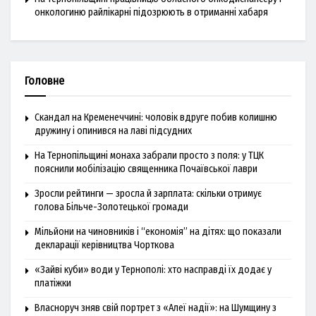
онкологиню райлікарні підозрюють в отриманні хабаря
Головне
Скандал на Кременеччині: чоловік вдруге побив колишню
дружину і опинився на лаві підсудних
На Тернопільщині монаха забрали просто з поля: у ТЦК
пояснили мобілізацію священника Почаївської лаври
Зросли рейтинги — зросла й зарплата: скільки отримує
голова Більче-Золотецької громади
Мільйони на чиновників і “економія” на дітях: що показали
декларації керівництва Чорткова
«Зайві куби» води у Тернополі: хто насправді їх додає у
платіжки
Власноруч зняв свій портрет з «Алеї надії»: на Шумщину з