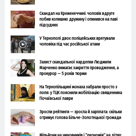
Скандал на Кременеччині: чоловік вдруге
побив колишню дружину і опинився на лаві
підсудних
У Тернополі двоє поліцейських врятували
чоловіка під час російської атаки
Захист скандальної нардепки Людмили
Марченко вимагає закриття провадження, а
прокурор — 5 років тюрми
На Тернопільщині монаха забрали просто з
поля: у ТЦК пояснили мобілізацію священника
Почаївської лаври
Зросли рейтинги — зросла й зарплата: скільки
отримує голова Більче-Золотецької громади
Мільйони на чиновників і “економія” на дітях: