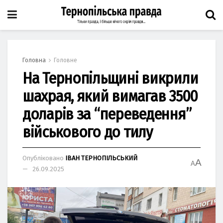
Головна
Головне
Нa Тернопільщині викрили
шaхрaя, який вимaгaв 3500
долaрів зa “переведення”
військового до тилу
Опубліковано
ІВАН ТЕРНОПІЛЬСЬКИЙ
A
A
26.09.2025