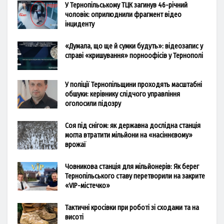
У Тернопільському ТЦК загинув 46-річний
чоловік: оприлюднили фрагмент відео
інциденту
«Думала, що ще й сумки будуть»: відеозапис у
справі «кришування» порноофісів у Тернополі
У поліції Тернопільщини проходять масштабні
обшуки: керівнику слідчого управління
оголосили підозру
Соя під снігом: як державна дослідна станція
могла втратити мільйони на «насіннєвому»
врожаї
Човникова станція для мільйонерів: Як берег
Тернопільського ставу перетворили на закрите
«VIP-містечко»
Тактичні кросівки при роботі зі сходами та на
висоті