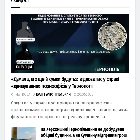
Скандал
КОРУПЦІЯ
«Думала, що ще й сумки будуть»: відеозапис у справі
«кришування» порноофісів у Тернополі
ОПУБЛІКОВАНО
ІВАН ТЕРНОПІЛЬСЬКИЙ
20.05.2026
Слідство у справі про прикриття «порноофісів»
працівниками поліції оприлюднило відеозаписи, на яких
фігуранти обговорюють передачу грошей за...
На Херсонщині Тернопільщина не добудував
обіцяні будинки, а на Сумщину відправив гроші