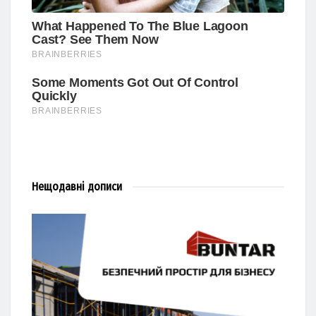
Нещодавні
дописи