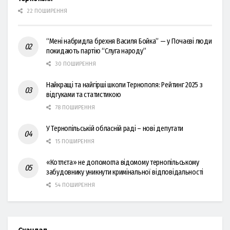
22 ПОШИРЕННЯ
“Мені набридла брехня Василя Бойка” — у Почаєві люди
покидають партію “Слуга народу”
30 ПОШИРЕННЯ
Найкращі та найгірші школи Тернополя: Рейтинг 2025 з
відгуками та статистикою
78 ПОШИРЕННЯ
У Тернопільській обласній раді – нові депутати
15 ПОШИРЕННЯ
«Котлєта» не допомогла відомому тернопільському
забудовнику уникнути кримінальної відповідальності
54 ПОШИРЕННЯ