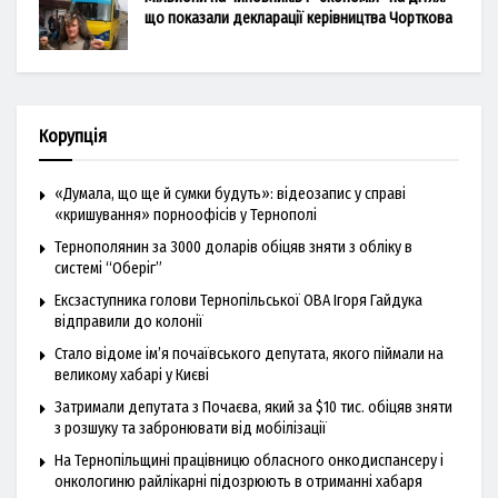
що показали декларації керівництва Чорткова
Корупція
«Думала, що ще й сумки будуть»: відеозапис у справі
«кришування» порноофісів у Тернополі
Тернополянин за 3000 доларів обіцяв зняти з обліку в
системі “Оберіг”
Ексзаступника голови Тернопільської ОВА Ігоря Гайдука
відправили до колонії
Стало відоме ім’я почаївського депутата, якого піймали на
великому хабарі у Києві
Затримали депутата з Почаєва, який за $10 тис. обіцяв зняти
з розшуку та забронювати від мобілізації
На Тернопільщині працівницю обласного онкодиспансеру і
онкологиню райлікарні підозрюють в отриманні хабаря