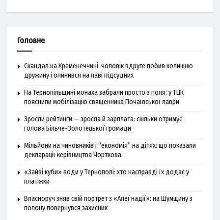
Головне
Скандал на Кременеччині: чоловік вдруге побив колишню
дружину і опинився на лаві підсудних
На Тернопільщині монаха забрали просто з поля: у ТЦК
пояснили мобілізацію священника Почаївської лаври
Зросли рейтинги — зросла й зарплата: скільки отримує
голова Більче-Золотецької громади
Мільйони на чиновників і “економія” на дітях: що показали
декларації керівництва Чорткова
«Зайві куби» води у Тернополі: хто насправді їх додає у
платіжки
Власноруч зняв свій портрет з «Алеї надії»: на Шумщину з
полону повернувся захисник