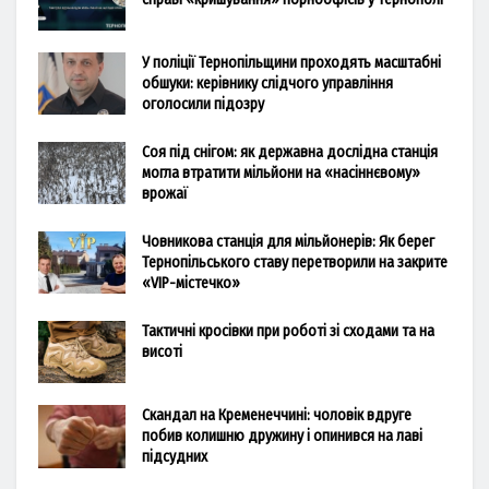
У поліції Тернопільщини проходять масштабні
обшуки: керівнику слідчого управління
оголосили підозру
Соя під снігом: як державна дослідна станція
могла втратити мільйони на «насіннєвому»
врожаї
Човникова станція для мільйонерів: Як берег
Тернопільського ставу перетворили на закрите
«VIP-містечко»
Тактичні кросівки при роботі зі сходами та на
висоті
Скандал на Кременеччині: чоловік вдруге
побив колишню дружину і опинився на лаві
підсудних