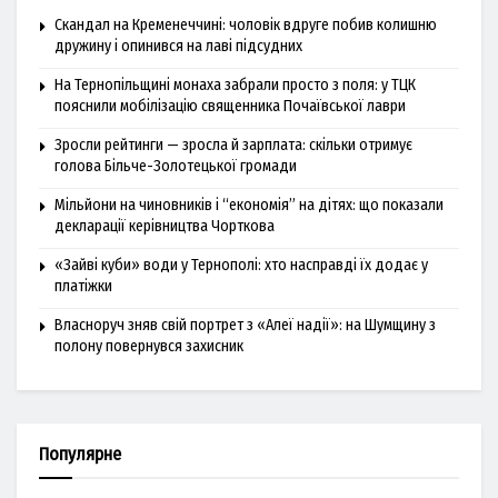
Скандал на Кременеччині: чоловік вдруге побив колишню
дружину і опинився на лаві підсудних
На Тернопільщині монаха забрали просто з поля: у ТЦК
пояснили мобілізацію священника Почаївської лаври
Зросли рейтинги — зросла й зарплата: скільки отримує
голова Більче-Золотецької громади
Мільйони на чиновників і “економія” на дітях: що показали
декларації керівництва Чорткова
«Зайві куби» води у Тернополі: хто насправді їх додає у
платіжки
Власноруч зняв свій портрет з «Алеї надії»: на Шумщину з
полону повернувся захисник
Популярне