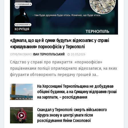
КОРУПЦІЯ
«Думала, що ще й сумки будуть»: відеозапис у справі
«кришування» порноофісів у Тернополі
ОПУБЛІКОВАНО
ІВАН ТЕРНОПІЛЬСЬКИЙ
20.05.2026
Слідство у справі про прикриття «порноофісів»
працівниками поліції оприлюднило відеозаписи, на яких
фігуранти обговорюють передачу грошей за...
На Херсонщині Тернопільщина не добудував
обіцяні будинки, а на Сумщину відправив гроші
на зарплати, – розслідування
Скандал у Тернополі: смерть військового
хірурга знову в центрі уваги після
розслідування Яніни Соколової