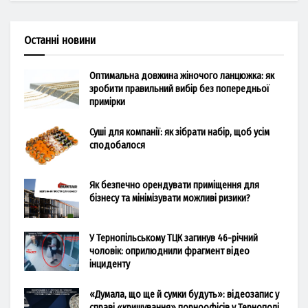
Останні новини
Оптимальна довжина жіночого ланцюжка: як
зробити правильний вибір без попередньої
примірки
Суші для компанії: як зібрати набір, щоб усім
сподобалося
Як безпечно орендувати приміщення для
бізнесу та мінімізувати можливі ризики?
У Тернопільському ТЦК загинув 46-річний
чоловік: оприлюднили фрагмент відео
інциденту
«Думала, що ще й сумки будуть»: відеозапис у
справі «кришування» порноофісів у Тернополі