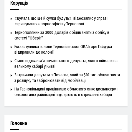
Корупція
«Думала, що ще й сумки будуть»: відеозапис у справі
«кришування» порноофісів у Тернополі
Тернополянин за 3000 доларів обіцяв зняти з обліку в
системі “Оберіг”
Ексзаступника голови Тернопільської ОВА Ігоря Гайдука
відправили до колонії
Стало відоме ім’я почаївського депутата, якого піймали на
великому хабарі у Києві
Затримали депутата з Почаєва, який за $10 тис. обіцяв зняти
з розшуку та забронювати від мобілізації
На Тернопільщині працівницю обласного онкодиспансеру і
онкологиню райлікарні підозрюють в отриманні хабаря
Головне