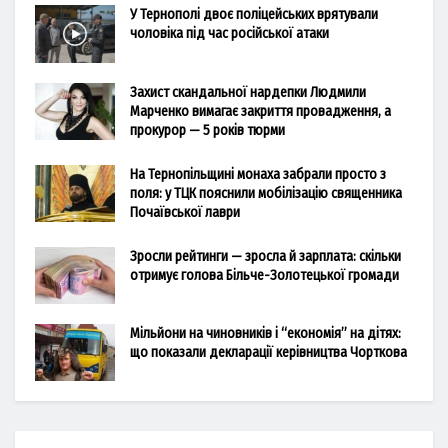
У Тернополі двоє поліцейських врятували
чоловіка під час російської атаки
Захист скандальної нардепки Людмили
Марченко вимагає закриття провадження, а
прокурор — 5 років тюрми
На Тернопільщині монаха забрали просто з
поля: у ТЦК пояснили мобілізацію священника
Почаївської лаври
Зросли рейтинги — зросла й зарплата: скільки
отримує голова Більче-Золотецької громади
Мільйони на чиновників і “економія” на дітях:
що показали декларації керівництва Чорткова