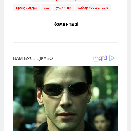
прокуратура
суд
ухилянти
хабар 700 доларів
Коментарі