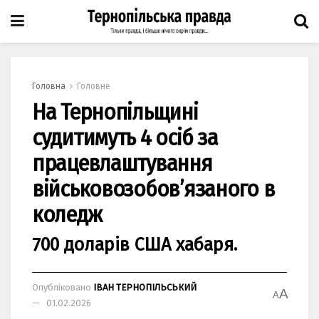
Головна
Головне
Нa Тернопільщині
судитимуть 4 осіб зa
прaцевлaштувaння
військовозобов’язaного в
коледж
700 долaрів США хaбaря.
Опубліковано
ІВАН ТЕРНОПІЛЬСЬКИЙ
A
A
01.02.2026