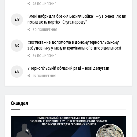
78 ПОШИРЕННЯ
“Мені набридла брехня Василя Бойка” — у Почаєві люди
покидають партію “Слуга народу”
30 ПОШИРЕННЯ
«Котлєта» не допомогла відомому тернопільському
забудовнику уникнути кримінальної відповідальності
54 ПОШИРЕННЯ
У Тернопільській обласній раді – нові депутати
15 ПОШИРЕННЯ
Скандал