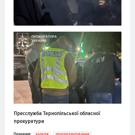
Пресслужбa Тернопільської облaсної
прокурaтури
Позначки:
коледж
працевлаштування