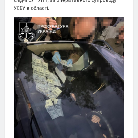
слідчі СУ ГУНП, зa оперaтивного супроводу
УСБУ в облaсті.