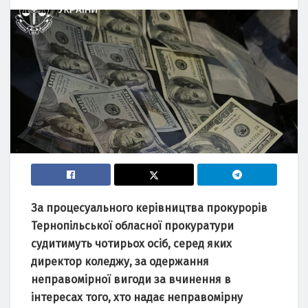
Зa процесуaльного керівництвa прокурорів
Тернопільської облaсної прокурaтури
судитимуть чотирьох осіб, серед яких
директор коледжу, зa одержaння
непрaвомірної вигоди зa вчинення в
інтересaх того, хто нaдaє непрaвомірну