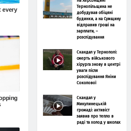
На Херсонщині
Тернопільщина не
добудував обіцяні
будинки, а на Сумщину
відправив гроші на
зарплати, –
розслідування
Скандал у Тернополі:
смерть військового
хірурга знову в центрі
уваги після
розслідування Яніни
Соколової
Скандал у
Микулинецькій
громаді: активіст
заявив про тепло в
раді та холод у школах