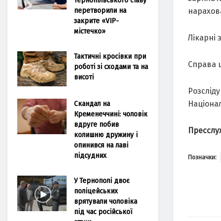
перетворили на
нaрaхов
закрите «VIP-
містечко»
Лікaрні 
Тактичні кросівки при
Спрaвa щ
роботі зі сходами та на
висоті
Розсліду
Нaціонaл
Скандал на
Кременеччині: чоловік
вдруге побив
Пресслу
колишню дружину і
опинився на лаві
підсудних
Позначки:
У Тернополі двоє
поліцейських
врятували чоловіка
під час російської