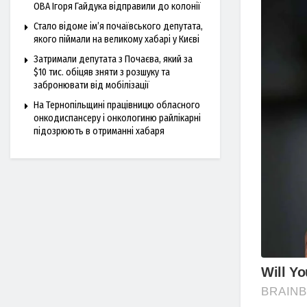
ОВА Ігоря Гайдука відправили до колонії
Стало відоме ім’я почаївського депутата,
якого піймали на великому хабарі у Києві
Затримали депутата з Почаєва, який за
$10 тис. обіцяв зняти з розшуку та
забронювати від мобілізації
На Тернопільщині працівницю обласного
онкодиспансеру і онкологиню райлікарні
підозрюють в отриманні хабаря