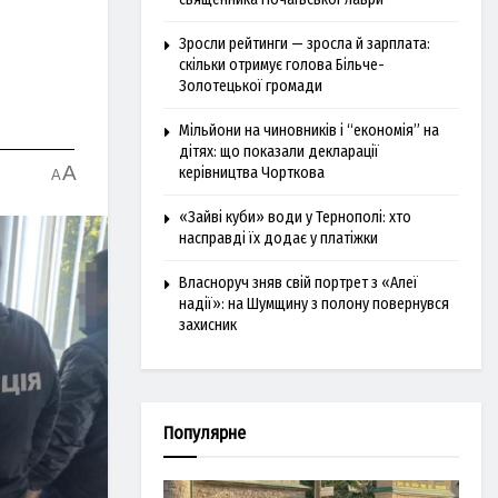
Зросли рейтинги — зросла й зарплата:
скільки отримує голова Більче-
Золотецької громади
Мільйони на чиновників і “економія” на
дітях: що показали декларації
A
керівництва Чорткова
A
«Зайві куби» води у Тернополі: хто
насправді їх додає у платіжки
Власноруч зняв свій портрет з «Алеї
надії»: на Шумщину з полону повернувся
захисник
Популярне