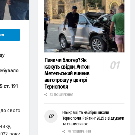
am
ду
Пияк чи блогер? Як
кажуть свідки, Антон
ребувaло
Метельський вчинив
автотрощу у центрі
 ст. 191
Тернополя
23 ПОШИРЕННЯ
 до свого
Найкращі та найгірші школи
Тернополя: Рейтинг 2025 з відгуками
та статистикою
нику,
78 ПОШИРЕННЯ
2022 року