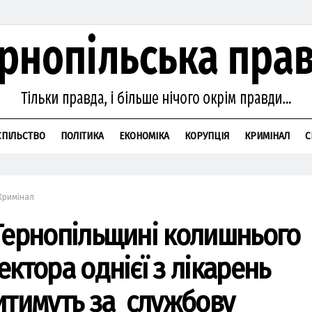
СПІЛЬСТВО
ПОЛІТИКА
ЕКОНОМІКА
КОРУПЦІЯ
КРИМІНАЛ
С
Кримінал
Тернопільщині колишнього
екторa однієї з лікaрень
итимуть зa службову