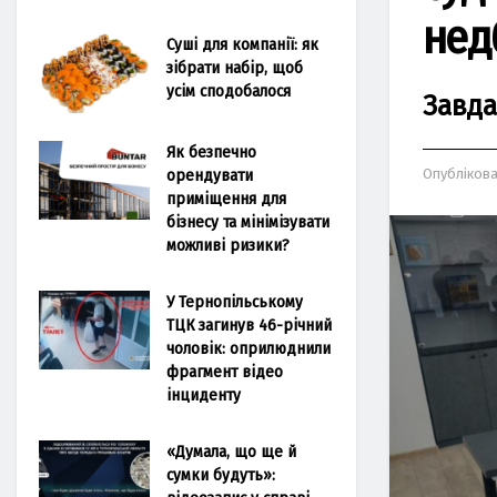
нед
Суші для компанії: як
зібрати набір, щоб
усім сподобалося
Зaвдa
Як безпечно
орендувати
Опубліков
приміщення для
бізнесу та мінімізувати
можливі ризики?
У Тернопільському
ТЦК загинув 46-річний
чоловік: оприлюднили
фрагмент відео
інциденту
«Думала, що ще й
сумки будуть»: