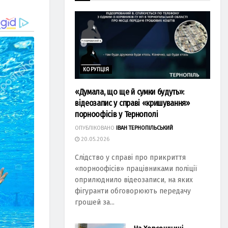
КОРУПЦІЯ
«Думала, що ще й сумки будуть»:
відеозапис у справі «кришування»
порноофісів у Тернополі
ОПУБЛІКОВАНО
ІВАН ТЕРНОПІЛЬСЬКИЙ
20.05.2026
Слідство у справі про прикриття
«порноофісів» працівниками поліції
оприлюднило відеозаписи, на яких
фігуранти обговорюють передачу
грошей за...