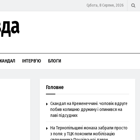
Субота, 8 Серпня, 2026
КАНДАЛ
ІНТЕРВ’Ю
БЛОГИ
Головне
Скандал на Кременеччині: чоловік вдруге
побив колишню дружину і опинився на
лаві підсудних
На Тернопільщині монаха забрали просто
з поля: у ТЦК пояснили мобілізацію
священника Почаївської лаври