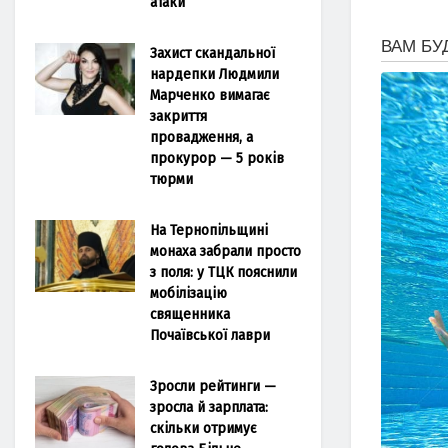
атаки
Захист скандальної
нардепки Людмили
Марченко вимагає
закриття
провадження, а
прокурор — 5 років
тюрми
На Тернопільщині
монаха забрали просто
з поля: у ТЦК пояснили
мобілізацію
священника
Почаївської лаври
Зросли рейтинги —
зросла й зарплата:
скільки отримує