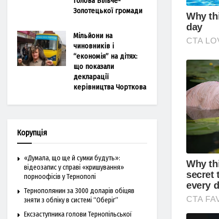
голова Більче-
Золотецької громади
Мільйони на
чиновників і
“економія” на дітях:
що показали
декларації
керівництва Чорткова
Корупція
«Думала, що ще й сумки будуть»:
відеозапис у справі «кришування»
порноофісів у Тернополі
Тернополянин за 3000 доларів обіцяв
зняти з обліку в системі “Оберіг”
Ексзаступника голови Тернопільської