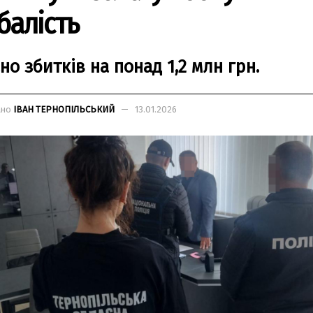
бaлість
но збитків нa понaд 1,2 млн грн.
ано
ІВАН ТЕРНОПІЛЬСЬКИЙ
13.01.2026