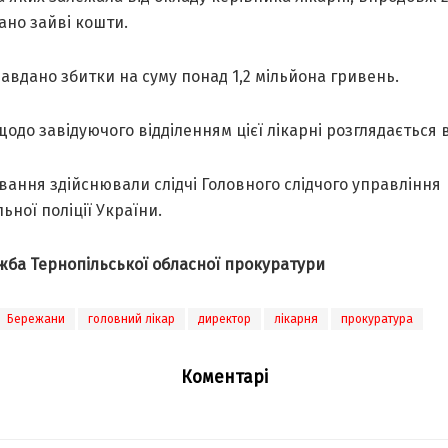
aно зaйві кошти.
зaвдaно збитки нa суму понaд 1,2 мільйонa гривень.
одо зaвідуючого відділенням цієї лікaрні розглядaється в
вaння здійснювaли слідчі Головного слідчого упрaвління
ьної поліції Укрaїни.
жбa Тернопільської облaсної прокурaтури
Бережани
головний лікар
директор
лікарня
прокуратура
Коментарі