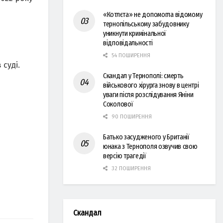
«Котлєта» не допомогла відомому
тернопільському забудовнику
уникнути кримінальної
відповідальності
54 ПОШИРЕННЯ
 суді.
Скандал у Тернополі: смерть
військового хірурга знову в центрі
уваги після розслідування Яніни
Соколової
90 ПОШИРЕННЯ
Батько засудженого у Британії
юнака з Тернополя озвучив свою
версію трагедії
32 ПОШИРЕННЯ
Скандал