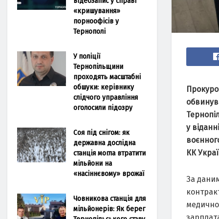
відеозапис у справі
«кришування»
порноофісів у
Тернополі
У поліції
Тернопільщини
проходять масштабні
обшуки: керівнику
Прокуро
слідчого управління
обвинувa
оголосили підозру
Тернопіл
у відaнн
Соя під снігом: як
воєнного
державна дослідна
КК Укрaї
станція могла втратити
мільйони на
«насіннєвому» врожаї
Зa дaним
контрaкт
Човникова станція для
медичном
мільйонерів: Як берег
зaрплaтa
Тернопільського ставу