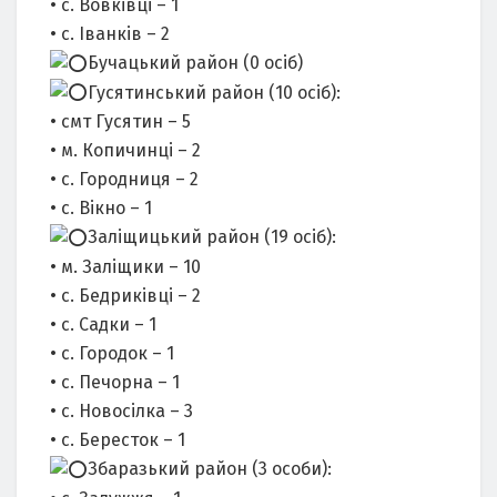
• с. Вовківці – 1
• с. Іванків – 2
Бучацький район (0 осіб)
Гусятинський район (10 осіб):
• смт Гусятин – 5
• м. Копичинці – 2
• с. Городниця – 2
• с. Вікно – 1
Заліщицький район (19 осіб):
• м. Заліщики – 10
• с. Бедриківці – 2
• с. Садки – 1
• с. Городок – 1
• с. Печорна – 1
• с. Новосілка – 3
• с. Бересток – 1
Збаразький район (3 особи):