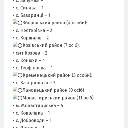
• с. Залужжя – 1
• с. Синява – 1
• с. Базаринці – 1
Зборівський район (4 особи):
• с. Нестерівка – 2
• с. Коршилів – 2
Козівський район (7 осіб):
• смт Козова – 2
• с. Конюхи – 4
• с. Теофіполка – 1
Кременецький район (3 особи):
• с. Катеринівка – 3
Лановецький район (0 осіб)
Монастириський район (11 осіб):
• м. Монастириська – 5
• с. Ковалівка – 1
• с. Доброводи – 1
• с. Яргорів – 1