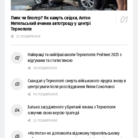
Пияк чи блогер? Як кажуть свідки, Антон
Метельський вчинив автотрощу у центрі
Тернополя
22 ПОШИРЕННЯ
Найкращі та найгірші школи Тернополя: Рейтинг 2025 з
відгуками та статистикою
78 ПОШИРЕННЯ
Скандал у Тернополі: смерть військового хірурга знову в
центрі уваги після розслідування Яніни Соколової
90 ПОШИРЕННЯ
Батько засудженого у Британії юнака з Тернополя
озвучив свою версію трагедії
32 ПОШИРЕННЯ
«Котлєта» не допомогла відомому тернопільському