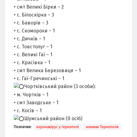
• смт Великі Бірки – 2
• с. Білоскірка – 3
• с. Баворів – 3
• с. Скоморохи – 1
• с. Дичків – 1
• с. Товстолуг – 1
• с. Великі Гаї – 1
• с. Красівка – 1
• смт Велика Березовиця – 1
• с. Гаї-Гречинські – 1
Чортківський район (3 особи):
• м. Чортків – 1
• смт Заводське – 1
• с. Косів – 1
Шумський район (0 осіб)
Позначки:
коронавірус у тернополі
новини Тернополя