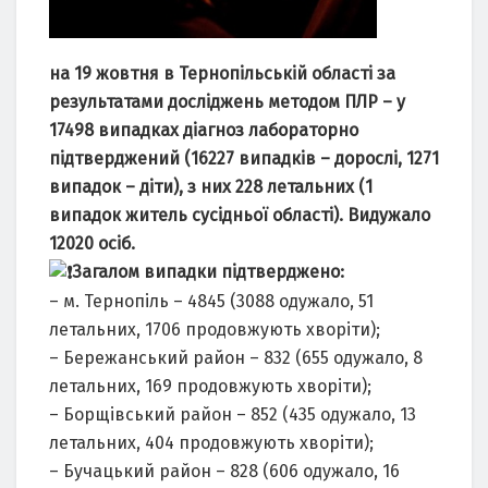
на 19 жовтня в Тернопільській області за
результатами досліджень методом ПЛР – у
17498 випадках діагноз лабораторно
підтверджений (16227 випадків – дорослі, 1271
випадок – діти), з них 228 летальних (1
випадок житель сусідньої області). Видужало
12020 осіб.
Загалом випадки підтверджено:
– м. Тернопіль – 4845 (3088 одужало, 51
летальних, 1706 продовжують хворіти);
– Бережанський район – 832 (655 одужало, 8
летальних, 169 продовжують хворіти);
– Борщівський район – 852 (435 одужало, 13
летальних, 404 продовжують хворіти);
– Бучацький район – 828 (606 одужало, 16