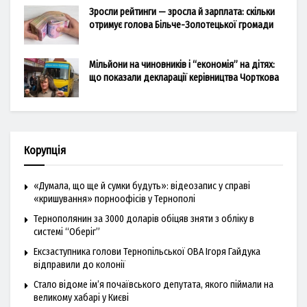
Зросли рейтинги — зросла й зарплата: скільки
отримує голова Більче-Золотецької громади
Мільйони на чиновників і “економія” на дітях:
що показали декларації керівництва Чорткова
Корупція
«Думала, що ще й сумки будуть»: відеозапис у справі
«кришування» порноофісів у Тернополі
Тернополянин за 3000 доларів обіцяв зняти з обліку в
системі “Оберіг”
Ексзаступника голови Тернопільської ОВА Ігоря Гайдука
відправили до колонії
Стало відоме ім’я почаївського депутата, якого піймали на
великому хабарі у Києві