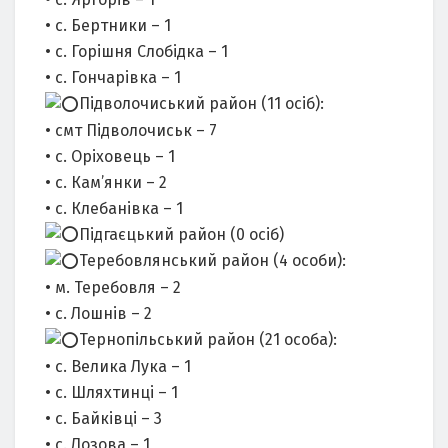
• с. Бертники – 1
• с. Горішня Слобідка – 1
• с. Гончарівка – 1
Підволочиський район (11 осіб):
• смт Підволочиськ – 7
• с. Оріховець – 1
• с. Кам’янки – 2
• с. Клебанівка – 1
Підгаєцький район (0 осіб)
Теребовлянський район (4 особи):
• м. Теребовля – 2
• с. Лошнів – 2
Тернопільський район (21 особа):
• с. Велика Лука – 1
• с. Шляхтинці – 1
• с. Байківці – 3
• с. Лозова – 1