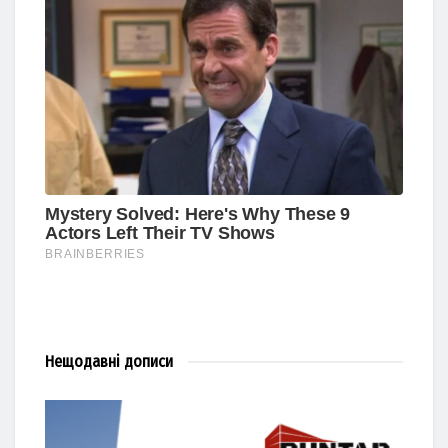
Нещодавні
дописи