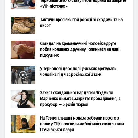
Тернопільського ставу перетворили на закрите
«VIP-містечко»
Тактичні кросівки при роботі зі сходами та на
висоті
Скандал на Кременеччині: чоловік вдруге
побив колишню дружину і опинився на лаві
підсудних
У Тернополі двоє поліцейських врятували
чоловіка під час російської атаки
Захист скандальної нардепки Людмили
Марченко вимагає закриття провадження, а
прокурор — 5 років тюрми
На Тернопільщині монаха забрали просто з
поля: у ТЦК пояснили мобілізацію священника
Почаївської лаври