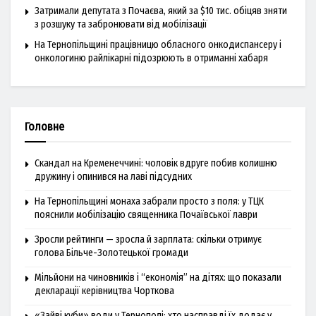
Затримали депутата з Почаєва, який за $10 тис. обіцяв зняти
з розшуку та забронювати від мобілізації
На Тернопільщині працівницю обласного онкодиспансеру і
онкологиню райлікарні підозрюють в отриманні хабаря
Головне
Скандал на Кременеччині: чоловік вдруге побив колишню
дружину і опинився на лаві підсудних
На Тернопільщині монаха забрали просто з поля: у ТЦК
пояснили мобілізацію священника Почаївської лаври
Зросли рейтинги — зросла й зарплата: скільки отримує
голова Більче-Золотецької громади
Мільйони на чиновників і “економія” на дітях: що показали
декларації керівництва Чорткова
«Зайві куби» води у Тернополі: хто насправді їх додає у