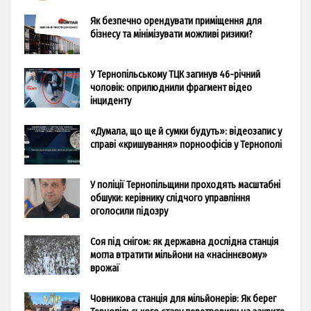
Як безпечно орендувати приміщення для
бізнесу та мінімізувати можливі ризики?
У Тернопільському ТЦК загинув 46-річний
чоловік: оприлюднили фрагмент відео
інциденту
«Думала, що ще й сумки будуть»: відеозапис у
справі «кришування» порноофісів у Тернополі
У поліції Тернопільщини проходять масштабні
обшуки: керівнику слідчого управління
оголосили підозру
Соя під снігом: як державна дослідна станція
могла втратити мільйони на «насіннєвому»
врожаї
Човникова станція для мільйонерів: Як берег