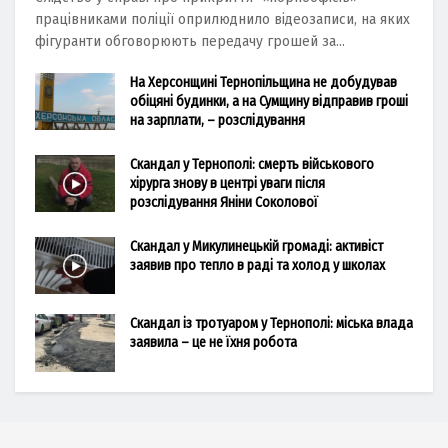
працівниками поліції оприлюднило відеозаписи, на яких
фігуранти обговорюють передачу грошей за...
На Херсонщині Тернопільщина не добудував
обіцяні будинки, а на Сумщину відправив гроші
на зарплати, – розслідування
Скандал у Тернополі: смерть військового
хірурга знову в центрі уваги після
розслідування Яніни Соколової
Скандал у Микулинецькій громаді: активіст
заявив про тепло в раді та холод у школах
Скандал із тротуаром у Тернополі: міська влада
заявила – це не їхня робота