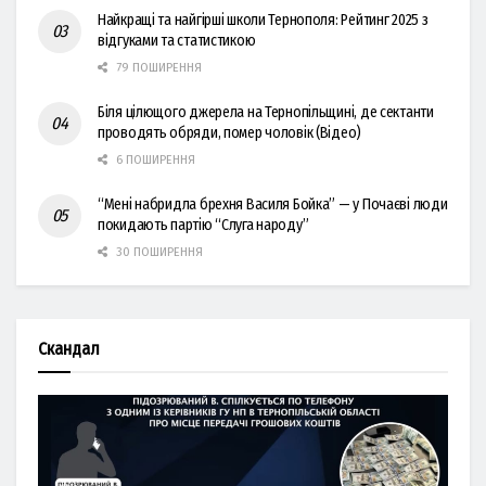
Найкращі та найгірші школи Тернополя: Рейтинг 2025 з
відгуками та статистикою
79 ПОШИРЕННЯ
Біля цілющого джерела на Тернопільщині, де сектанти
проводять обряди, помер чоловік (Відео)
6 ПОШИРЕННЯ
“Мені набридла брехня Василя Бойка” — у Почаєві люди
покидають партію “Слуга народу”
30 ПОШИРЕННЯ
Скандал