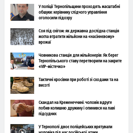
У поліції Тернопільщини проходять масштабні
обшуки: керівнику слідчого управління
оголосили підозру
Соя під снігом: як державна дослідна станція
могла втратити мільйони на «насіннєвому»
врожаї
Човникова станція для мільйонерів: Як берег
Тернопільського ставу перетворили на закрите
«VIP-містечко»
Тактичні кросівки при роботі зі сходами та на
висоті
Скандал на Кременеччині: чоловік вдруге
побив колишню дружину і опинився на лаві
підсудних
У Тернополі двоє поліцейських врятували
чоловіка під час російської атаки