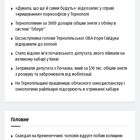
«Думала, що ще й сумки будуть»: відеозапис у справі
«кришування» порноофісів у Тернополі
Тернополянин за 3000 доларів обіцяв зняти з обліку в
системі “Оберіг”
Ексзаступника голови Тернопільської ОВА Ігоря Гайдука
відправили до колонії
Стало відоме ім’я почаївського депутата, якого піймали на
великому хабарі у Києві
Затримали депутата з Почаєва, який за $10 тис. обіцяв зняти
з розшуку та забронювати від мобілізації
На Тернопільщині працівницю обласного онкодиспансеру і
онкологиню райлікарні підозрюють в отриманні хабаря
Головне
Скандал на Кременеччині: чоловік вдруге побив колишню