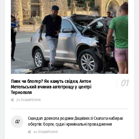
Пияк чи блогер? Як кажуть свідки, Антон
Метельський вчинив автотрощу у центрі
Тернополя
24 ПОШИРЕННЯ
Скандал довкола родини Дацківих зі Скалата набирає
обертів: борги, суди і кримінальні провадження
44 ПОШИРЕННЯ