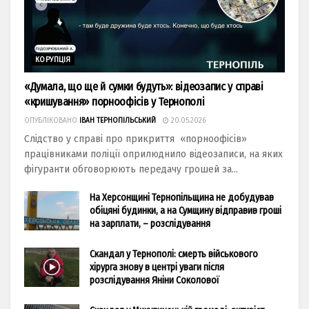
КОРУПЦІЯ
«Думала, що ще й сумки будуть»: відеозапис у справі
«кришування» порноофісів у Тернополі
ОПУБЛІКОВАНО
ІВАН ТЕРНОПІЛЬСЬКИЙ
20.05.2026
Слідство у справі про прикриття «порноофісів»
працівниками поліції оприлюднило відеозаписи, на яких
фігуранти обговорюють передачу грошей за...
На Херсонщині Тернопільщина не добудував
обіцяні будинки, а на Сумщину відправив гроші
на зарплати, – розслідування
Скандал у Тернополі: смерть військового
хірурга знову в центрі уваги після
розслідування Яніни Соколової