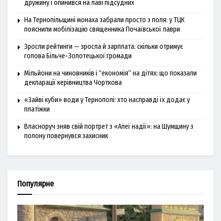
дружину і опинився на лаві підсудних
На Тернопільщині монаха забрали просто з поля: у ТЦК
пояснили мобілізацію священника Почаївської лаври
Зросли рейтинги — зросла й зарплата: скільки отримує
голова Більче-Золотецької громади
Мільйони на чиновників і “економія” на дітях: що показали
декларації керівництва Чорткова
«Зайві куби» води у Тернополі: хто насправді їх додає у
платіжки
Власноруч зняв свій портрет з «Алеї надії»: на Шумщину з
полону повернувся захисник
Популярне