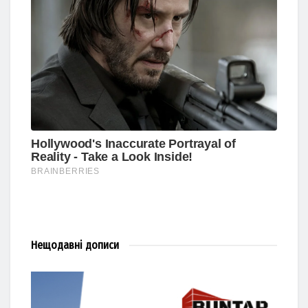
Нещодавні
дописи