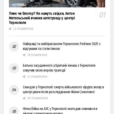
Пияк чи блогер? Як кажуть свідки, Антон
Метельський вчинив автотрощу у центрі
Тернополя
22 ПОШИРЕННЯ
Найкращі та найгірші школи Тернополя: Рейтинг 2025 з
відгуками та статистикою
78 ПОШИРЕННЯ
Батько засудженого у Британії юнака з Тернополя
озвучив свою версію трагедії
32 ПОШИРЕННЯ
Скандал у Тернополі: смерть військового хірурга знову в
центрі уваги після розслідування Яніни Соколової
90 ПОШИРЕННЯ
Нічна бійка на АЗС у Тернополі: молодик опинився в
лікарні з переломом черепа