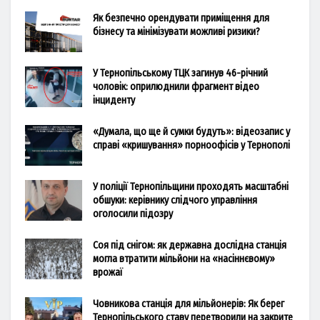
Як безпечно орендувати приміщення для
бізнесу та мінімізувати можливі ризики?
У Тернопільському ТЦК загинув 46-річний
чоловік: оприлюднили фрагмент відео
інциденту
«Думала, що ще й сумки будуть»: відеозапис у
справі «кришування» порноофісів у Тернополі
У поліції Тернопільщини проходять масштабні
обшуки: керівнику слідчого управління
оголосили підозру
Соя під снігом: як державна дослідна станція
могла втратити мільйони на «насіннєвому»
врожаї
Човникова станція для мільйонерів: Як берег
Тернопільського ставу перетворили на закрите