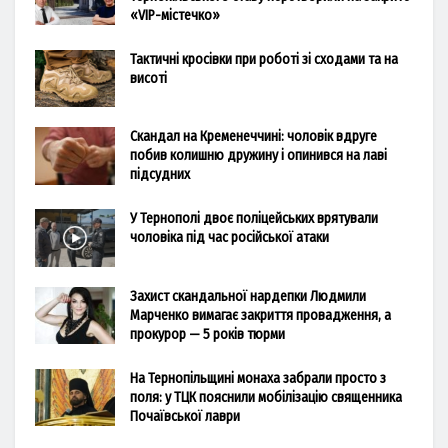
«VIP-містечко»
Тактичні кросівки при роботі зі сходами та на
висоті
Скандал на Кременеччині: чоловік вдруге
побив колишню дружину і опинився на лаві
підсудних
У Тернополі двоє поліцейських врятували
чоловіка під час російської атаки
Захист скандальної нардепки Людмили
Марченко вимагає закриття провадження, а
прокурор — 5 років тюрми
На Тернопільщині монаха забрали просто з
поля: у ТЦК пояснили мобілізацію священника
Почаївської лаври