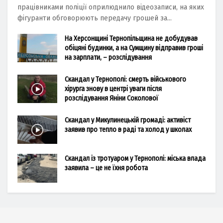
працівниками поліції оприлюднило відеозаписи, на яких
фігуранти обговорюють передачу грошей за...
На Херсонщині Тернопільщина не добудував
обіцяні будинки, а на Сумщину відправив гроші
на зарплати, – розслідування
Скандал у Тернополі: смерть військового
хірурга знову в центрі уваги після
розслідування Яніни Соколової
Скандал у Микулинецькій громаді: активіст
заявив про тепло в раді та холод у школах
Скандал із тротуаром у Тернополі: міська влада
заявила – це не їхня робота