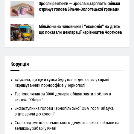
Зросли рейтинги — зросла й зарплата: скільки
отримує голова Більче-Золотецької громади
Мільйони на чиновників і “економія” на дітях:
що показали декларації керівництва Чорткова
Корупція
«Думала, що ще й сумки будуть»: відеозапис у справі
«кришування» порноофісів у Тернополі
Тернополянин за 3000 доларів обіцяв зняти з обліку в
системі “Оберіг”
Ексзаступника голови Тернопільської ОВА Ігоря Гайдука
відправили до колонії
Стало відоме ім’я почаївського депутата, якого піймали на
великому хабарі у Києві