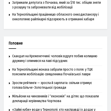
Затримали депутата з Почаєва, який за $10 тис. обіцяв зняти
з розшуку та забронювати від мобілізації
На Тернопільщині працівницю обласного онкодиспансеру і
онкологиню райлікарні підозрюють в отриманні хабаря
Головне
Скандал на Кременеччині: чоловік вдруге побив колишню
дружину і опинився на лаві підсудних
На Тернопільщині монаха забрали просто з поля: у ТЦК
пояснили мобілізацію священника Почаївської лаври
Зросли рейтинги — зросла й зарплата: скільки отримує
голова Більче-Золотецької громади
Мільйони на чиновників і “економія” на дітях: що показали
декларації керівництва Чорткова
«Зайві куби» води у Тернополі: хто насправді їх додає у