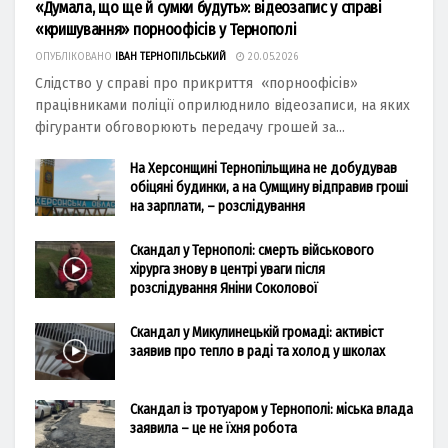
«Думала, що ще й сумки будуть»: відеозапис у справі
«кришування» порноофісів у Тернополі
ОПУБЛІКОВАНО
ІВАН ТЕРНОПІЛЬСЬКИЙ
20.05.2026
Слідство у справі про прикриття «порноофісів»
працівниками поліції оприлюднило відеозаписи, на яких
фігуранти обговорюють передачу грошей за...
На Херсонщині Тернопільщина не добудував
обіцяні будинки, а на Сумщину відправив гроші
на зарплати, – розслідування
Скандал у Тернополі: смерть військового
хірурга знову в центрі уваги після
розслідування Яніни Соколової
Скандал у Микулинецькій громаді: активіст
заявив про тепло в раді та холод у школах
Скандал із тротуаром у Тернополі: міська влада
заявила – це не їхня робота