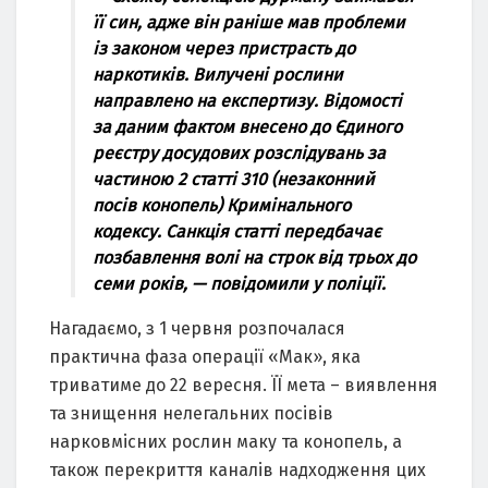
її син, адже він раніше мав проблеми
із законом через пристрасть до
наркотиків. Вилучені рослини
направлено на експертизу. Відомості
за даним фактом внесено до Єдиного
реєстру досудових розслідувань за
частиною 2 статті 310 (незаконний
посів конопель) Кримінального
кодексу. Санкція статті передбачає
позбавлення волі на строк від трьох до
семи років, — повідомили у поліції.
Нагадаємо, з 1 червня розпочалася
практична фаза операції «Мак», яка
триватиме до 22 вересня. ЇЇ мета – виявлення
та знищення нелегальних посівів
нарковмісних рослин маку та конопель, а
також перекриття каналів надходження цих