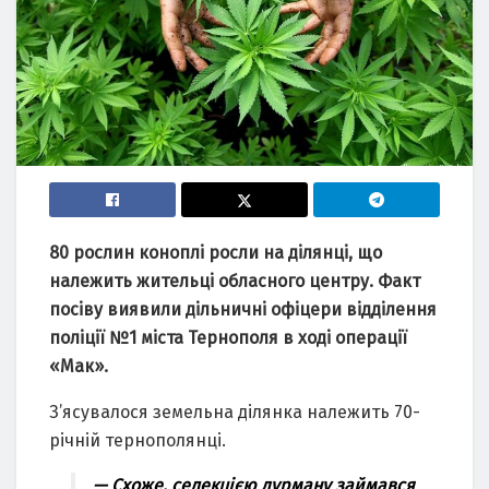
80 рослин коноплі росли на ділянці, що
належить жительці обласного центру. Факт
посіву виявили дільничні офіцери відділення
поліції №1 міста Тернополя в ході операції
«Мак».
З’ясувалося земельна ділянка належить 70-
річній тернополянці.
— Схоже, селекцією дурману займався