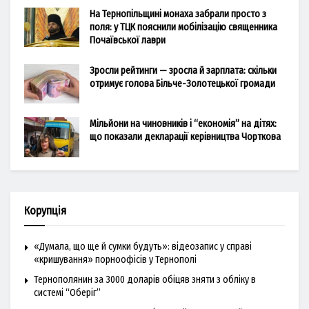
На Тернопільщині монаха забрали просто з
поля: у ТЦК пояснили мобілізацію священника
Почаївської лаври
Зросли рейтинги — зросла й зарплата: скільки
отримує голова Більче-Золотецької громади
Мільйони на чиновників і “економія” на дітях:
що показали декларації керівництва Чорткова
Корупція
«Думала, що ще й сумки будуть»: відеозапис у справі
«кришування» порноофісів у Тернополі
Тернополянин за 3000 доларів обіцяв зняти з обліку в
системі “Оберіг”