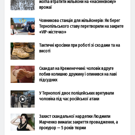
могла втратити мільйони на «насіннєвому»
врожаї
Човникова станція для мільйонерів: Як берег
Тернопільського ставу перетворили на закрите
«VIP-містечко»
Тактичні кросівки при роботі зі сходами та на
висоті
Скандал на Кременеччині: чоловік вдруге
побив колишню дружину і опинився на лаві
підсудних
У Тернополі двоє поліцейських врятували
чоловіка під час російської атаки
Захист скандальної нардепки Людмили
Марченко вимагає закриття провадження, а
прокурор — 5 років тюрми