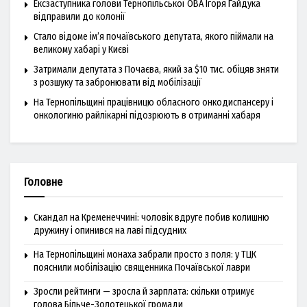
Ексзаступника голови Тернопільської ОВА Ігоря Гайдука
відправили до колонії
Стало відоме ім’я почаївського депутата, якого піймали на
великому хабарі у Києві
Затримали депутата з Почаєва, який за $10 тис. обіцяв зняти
з розшуку та забронювати від мобілізації
На Тернопільщині працівницю обласного онкодиспансеру і
онкологиню райлікарні підозрюють в отриманні хабаря
Головне
Скандал на Кременеччині: чоловік вдруге побив колишню
дружину і опинився на лаві підсудних
На Тернопільщині монаха забрали просто з поля: у ТЦК
пояснили мобілізацію священника Почаївської лаври
Зросли рейтинги — зросла й зарплата: скільки отримує
голова Більче-Золотецької громади