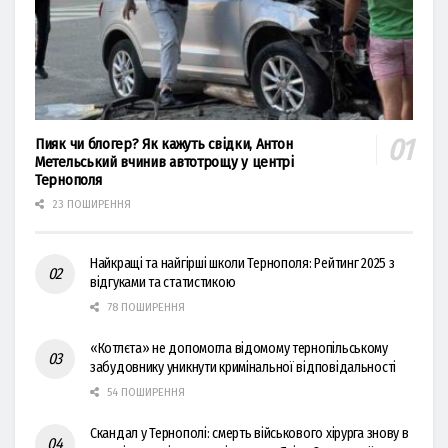
Пияк чи блогер? Як кажуть свідки, Антон
Метельський вчинив автотрощу у центрі
Тернополя
23 ПОШИРЕННЯ
Найкращі та найгірші школи Тернополя: Рейтинг 2025 з
відгуками та статистикою
78 ПОШИРЕННЯ
«Котлєта» не допомогла відомому тернопільському
забудовнику уникнути кримінальної відповідальності
54 ПОШИРЕННЯ
Скандал у Тернополі: смерть військового хірурга знову в