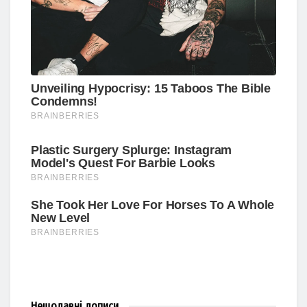
Нещодавні
дописи