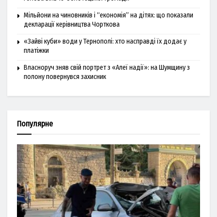
Мільйони на чиновників і “економія” на дітях: що показали
декларації керівництва Чорткова
«Зайві куби» води у Тернополі: хто насправді їх додає у
платіжки
Власноруч зняв свій портрет з «Алеї надії»: на Шумщину з
полону повернувся захисник
Популярне