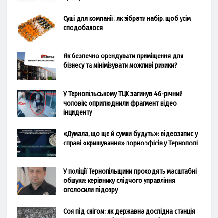
Суші для компанії: як зібрати набір, щоб усім
сподобалося
Як безпечно орендувати приміщення для
бізнесу та мінімізувати можливі ризики?
У Тернопільському ТЦК загинув 46-річний
чоловік: оприлюднили фрагмент відео
інциденту
«Думала, що ще й сумки будуть»: відеозапис у
справі «кришування» порноофісів у Тернополі
У поліції Тернопільщини проходять масштабні
обшуки: керівнику слідчого управління
оголосили підозру
Соя під снігом: як державна дослідна станція