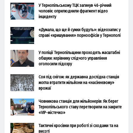
У Тернопільському ТЦК загинув 46-річний
чоловік: оприлюднили фрагмент відео
інциденту
«Думала, що ще й сумки будуть»: відеозапис у
справі «кришування» порноофісів у Тернополі
У поліції Тернопільщини проходять масштабні
обшуки: керівнику слідчого управління
оголосили підозру
Соя під снігом: як державна дослідна станція
могла втратити мільйони на «насіннєвому»
врожаї
Човникова станція для мільйонерів: Як берег
Тернопільського ставу перетворили на закрите
«VIP-містечко»
Тактичні кросівки при роботі зі сходами та на
висоті