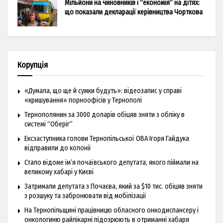
Мільйони на чиновників і “економія” на дітях:
що показали декларації керівництва Чорткова
Корупція
«Думала, що ще й сумки будуть»: відеозапис у справі
«кришування» порноофісів у Тернополі
Тернополянин за 3000 доларів обіцяв зняти з обліку в
системі “Оберіг”
Ексзаступника голови Тернопільської ОВА Ігоря Гайдука
відправили до колонії
Стало відоме ім’я почаївського депутата, якого піймали на
великому хабарі у Києві
Затримали депутата з Почаєва, який за $10 тис. обіцяв зняти
з розшуку та забронювати від мобілізації
На Тернопільщині працівницю обласного онкодиспансеру і
онкологиню райлікарні підозрюють в отриманні хабаря