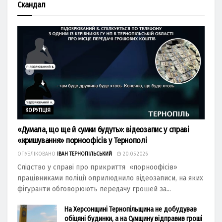
Скандал
КОРУПЦІЯ
«Думала, що ще й сумки будуть»: відеозапис у справі
«кришування» порноофісів у Тернополі
ОПУБЛІКОВАНО
ІВАН ТЕРНОПІЛЬСЬКИЙ
20.05.2026
Слідство у справі про прикриття «порноофісів»
працівниками поліції оприлюднило відеозаписи, на яких
фігуранти обговорюють передачу грошей за...
На Херсонщині Тернопільщина не добудував
обіцяні будинки, а на Сумщину відправив гроші