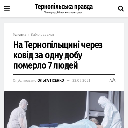
Головна
Вибір редакції
На Тернопільщині через
ковід за одну добу
померло 7 людей
A
Опубліковано
ОЛЬГА ТІСЕНКО
22.09.2021
A