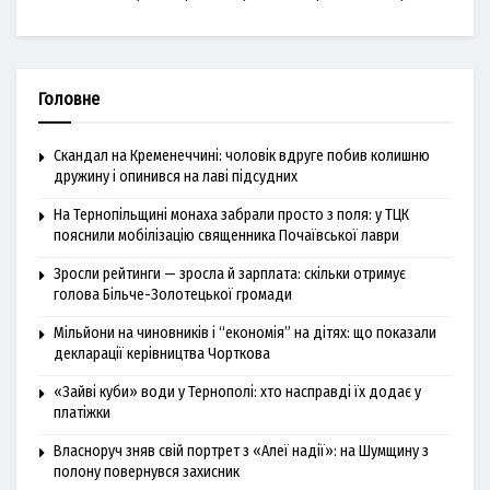
Головне
Скандал на Кременеччині: чоловік вдруге побив колишню
дружину і опинився на лаві підсудних
На Тернопільщині монаха забрали просто з поля: у ТЦК
пояснили мобілізацію священника Почаївської лаври
Зросли рейтинги — зросла й зарплата: скільки отримує
голова Більче-Золотецької громади
Мільйони на чиновників і “економія” на дітях: що показали
декларації керівництва Чорткова
«Зайві куби» води у Тернополі: хто насправді їх додає у
платіжки
Власноруч зняв свій портрет з «Алеї надії»: на Шумщину з
полону повернувся захисник