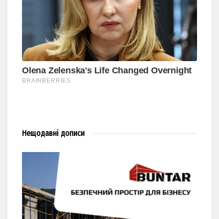
Нещодавні
дописи