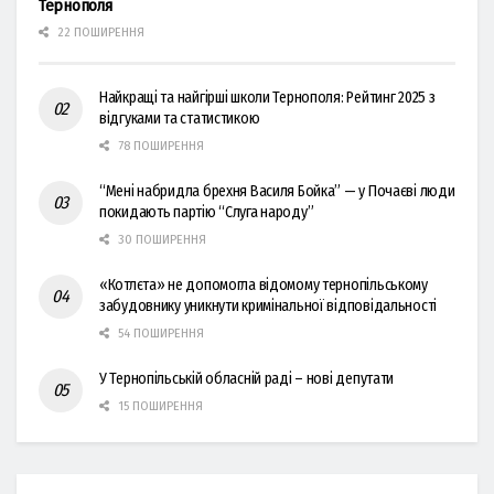
Тернополя
22 ПОШИРЕННЯ
Найкращі та найгірші школи Тернополя: Рейтинг 2025 з
відгуками та статистикою
78 ПОШИРЕННЯ
“Мені набридла брехня Василя Бойка” — у Почаєві люди
покидають партію “Слуга народу”
30 ПОШИРЕННЯ
«Котлєта» не допомогла відомому тернопільському
забудовнику уникнути кримінальної відповідальності
54 ПОШИРЕННЯ
У Тернопільській обласній раді – нові депутати
15 ПОШИРЕННЯ