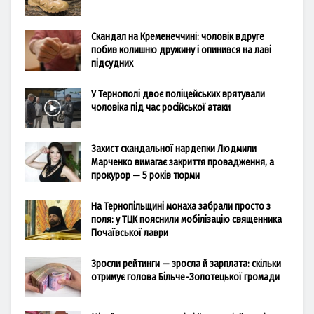
Скандал на Кременеччині: чоловік вдруге
побив колишню дружину і опинився на лаві
підсудних
У Тернополі двоє поліцейських врятували
чоловіка під час російської атаки
Захист скандальної нардепки Людмили
Марченко вимагає закриття провадження, а
прокурор — 5 років тюрми
На Тернопільщині монаха забрали просто з
поля: у ТЦК пояснили мобілізацію священника
Почаївської лаври
Зросли рейтинги — зросла й зарплата: скільки
отримує голова Більче-Золотецької громади