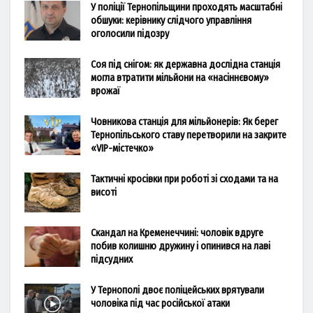
У поліції Тернопільщини проходять масштабні
обшуки: керівнику слідчого управління
оголосили підозру
Соя під снігом: як державна дослідна станція
могла втратити мільйони на «насіннєвому»
врожаї
Човникова станція для мільйонерів: Як берег
Тернопільського ставу перетворили на закрите
«VIP-містечко»
Тактичні кросівки при роботі зі сходами та на
висоті
Скандал на Кременеччині: чоловік вдруге
побив колишню дружину і опинився на лаві
підсудних
У Тернополі двоє поліцейських врятували
чоловіка під час російської атаки