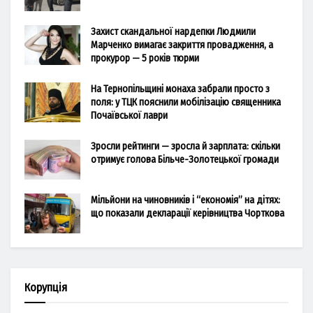
Захист скандальної нардепки Людмили
Марченко вимагає закриття провадження, а
прокурор — 5 років тюрми
На Тернопільщині монаха забрали просто з
поля: у ТЦК пояснили мобілізацію священника
Почаївської лаври
Зросли рейтинги — зросла й зарплата: скільки
отримує голова Більче-Золотецької громади
Мільйони на чиновників і “економія” на дітях:
що показали декларації керівництва Чорткова
Корупція