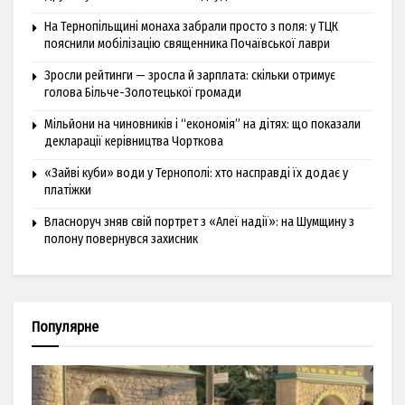
На Тернопільщині монаха забрали просто з поля: у ТЦК
пояснили мобілізацію священника Почаївської лаври
Зросли рейтинги — зросла й зарплата: скільки отримує
голова Більче-Золотецької громади
Мільйони на чиновників і “економія” на дітях: що показали
декларації керівництва Чорткова
«Зайві куби» води у Тернополі: хто насправді їх додає у
платіжки
Власноруч зняв свій портрет з «Алеї надії»: на Шумщину з
полону повернувся захисник
Популярне