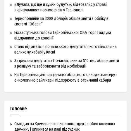
«Думала, що ще й сумки будуть»: відеозапис у справі
«кришування» порноофісів у Тернополі
Тернополянин за 3000 доларів обіцяв зняти з обліку в
системі “Оберіг”
Ексзаступника голови Тернопільської ОВА Ігоря Гайдука
відправили до колонії
Стало відоме ім’я почаївського депутата, якого піймали на
великому хабарі у Києві
Затримали депутата з Почаєва, який за $10 тис. обіцяв зняти
з розшуку та забронювати від мобілізації
На Тернопільщині працівницю обласного онкодиспансеру і
онкологиню райлікарні підозрюють в отриманні хабаря
Головне
Скандал на Кременеччині: чоловік вдруге побив колишню
дружину і опинився на лаві підсудних