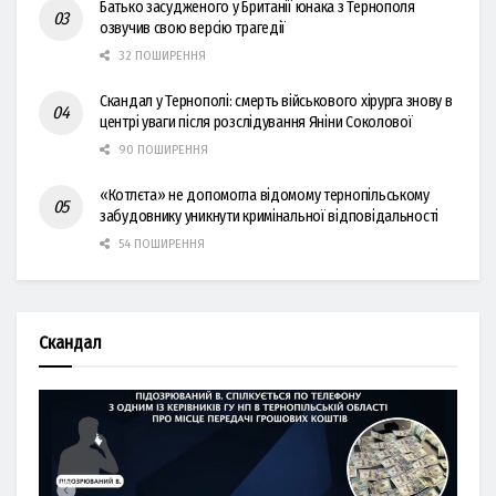
Батько засудженого у Британії юнака з Тернополя
озвучив свою версію трагедії
32 ПОШИРЕННЯ
Скандал у Тернополі: смерть військового хірурга знову в
центрі уваги після розслідування Яніни Соколової
90 ПОШИРЕННЯ
«Котлєта» не допомогла відомому тернопільському
забудовнику уникнути кримінальної відповідальності
54 ПОШИРЕННЯ
Скандал