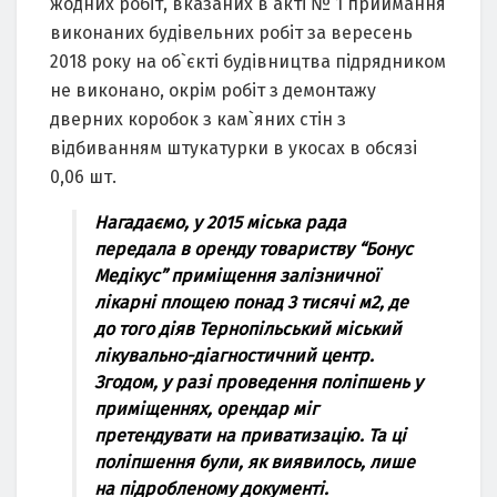
жодних робіт, вказаних в акті № 1 приймання
виконаних будівельних робіт за вересень
2018 року на об`єкті будівництва підрядником
не виконано, окрім робіт з демонтажу
дверних коробок з кам`яних стін з
відбиванням штукатурки в укосах в обсязі
0,06 шт.
Нагадаємо, у 2015 міська рада
передала в оренду товариству “Бонус
Медікус” приміщення залізничної
лікарні площею понад 3 тисячі м2, де
до того діяв Тернопільський міський
лікувально-діагностичний центр.
Згодом, у разі проведення поліпшень у
приміщеннях, орендар міг
претендувати на приватизацію. Та ці
поліпшення були, як виявилось, лише
на підробленому документі.