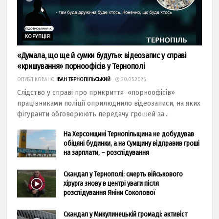
КОРУПЦІЯ
«Думала, що ще й сумки будуть»: відеозапис у справі
«кришування» порноофісів у Тернополі
ОПУБЛІКОВАНО
ІВАН ТЕРНОПІЛЬСЬКИЙ
20.05.2026
Слідство у справі про прикриття «порноофісів»
працівниками поліції оприлюднило відеозаписи, на яких
фігуранти обговорюють передачу грошей за...
На Херсонщині Тернопільщина не добудував
обіцяні будинки, а на Сумщину відправив гроші
на зарплати, – розслідування
Скандал у Тернополі: смерть військового
хірурга знову в центрі уваги після
розслідування Яніни Соколової
Скандал у Микулинецькій громаді: активіст