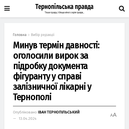
Головна
Вибір редакції
Минув термін давності:
оголосили вирок за
підробку документа
фігуранту у справі
залізничної лікарні у
Тернополі
Опубліковано
ІВАН ТЕРНОПІЛЬСЬКИЙ
A
A
13.04.2024