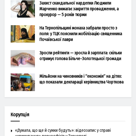
Захист скандальної нардепки Людмили
Марченко вимагає закриття провадження, а
прокурор — 5 років тюрми
На Тернопільщині монаха забрали просто з
поля: у ТЦК пояснили мобілізацію священника
Почаївської лаври
Зросли рейтинги — зросла й зарплата: скільки
отримує голова Більче-Золотецької громади
Мільйони на чиновників і “економія” на дітях:
що показали декларації керівництва Чорткова
Корупція
«Думала, що ще й сумки будуть»: відеозапис у справі