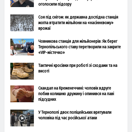
оголосили підозру
Соя під снігом: як державна дослідна станція
могла втратити мільйони на «насіннєвому»
врожаї
Човникова станція для мільйонерів: Як берег
Тернопільського ставу перетворили на закрите
«VIP-містечко»
Тактичні кросівки при роботі зі сходами та на
висоті
Скандал на Кременеччині: чоловік вдруге
побив колишню дружину і опинився на лаві
підсудних
У Тернополі двоє поліцейських врятували
чоловіка під час російської атаки