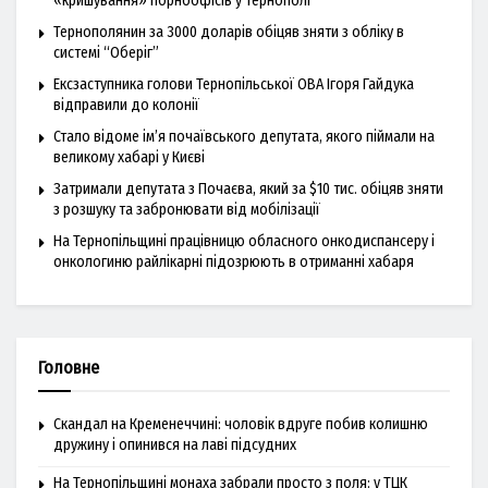
«кришування» порноофісів у Тернополі
Тернополянин за 3000 доларів обіцяв зняти з обліку в
системі “Оберіг”
Ексзаступника голови Тернопільської ОВА Ігоря Гайдука
відправили до колонії
Стало відоме ім’я почаївського депутата, якого піймали на
великому хабарі у Києві
Затримали депутата з Почаєва, який за $10 тис. обіцяв зняти
з розшуку та забронювати від мобілізації
На Тернопільщині працівницю обласного онкодиспансеру і
онкологиню райлікарні підозрюють в отриманні хабаря
Головне
Скандал на Кременеччині: чоловік вдруге побив колишню
дружину і опинився на лаві підсудних
На Тернопільщині монаха забрали просто з поля: у ТЦК