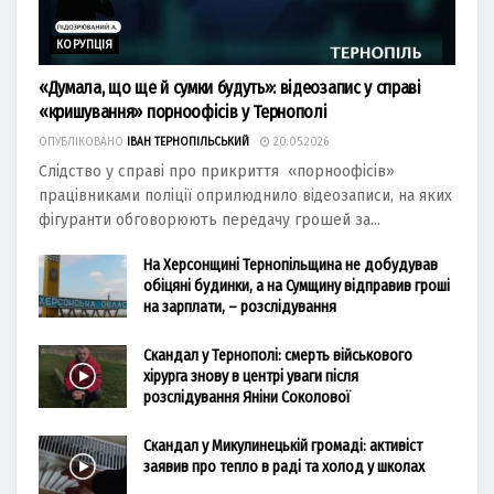
КОРУПЦІЯ
«Думала, що ще й сумки будуть»: відеозапис у справі
«кришування» порноофісів у Тернополі
ОПУБЛІКОВАНО
ІВАН ТЕРНОПІЛЬСЬКИЙ
20.05.2026
Слідство у справі про прикриття «порноофісів»
працівниками поліції оприлюднило відеозаписи, на яких
фігуранти обговорюють передачу грошей за...
На Херсонщині Тернопільщина не добудував
обіцяні будинки, а на Сумщину відправив гроші
на зарплати, – розслідування
Скандал у Тернополі: смерть військового
хірурга знову в центрі уваги після
розслідування Яніни Соколової
Скандал у Микулинецькій громаді: активіст
заявив про тепло в раді та холод у школах