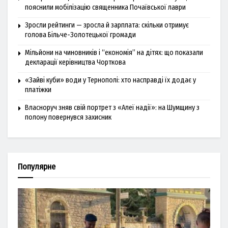
пояснили мобілізацію священника Почаївської лаври
Зросли рейтинги — зросла й зарплата: скільки отримує
голова Більче-Золотецької громади
Мільйони на чиновників і “економія” на дітях: що показали
декларації керівництва Чорткова
«Зайві куби» води у Тернополі: хто насправді їх додає у
платіжки
Власноруч зняв свій портрет з «Алеї надії»: на Шумщину з
полону повернувся захисник
Популярне