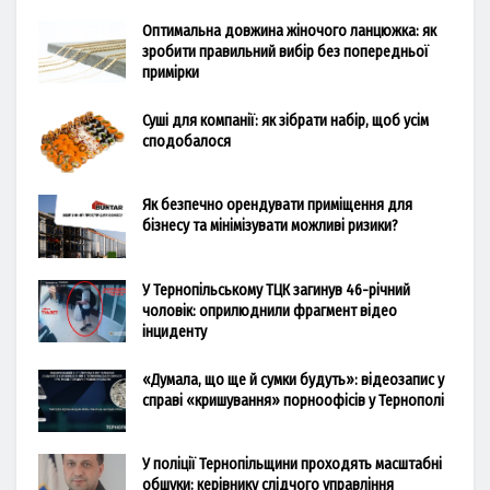
Оптимальна довжина жіночого ланцюжка: як
зробити правильний вибір без попередньої
примірки
Суші для компанії: як зібрати набір, щоб усім
сподобалося
Як безпечно орендувати приміщення для
бізнесу та мінімізувати можливі ризики?
У Тернопільському ТЦК загинув 46-річний
чоловік: оприлюднили фрагмент відео
інциденту
«Думала, що ще й сумки будуть»: відеозапис у
справі «кришування» порноофісів у Тернополі
У поліції Тернопільщини проходять масштабні
обшуки: керівнику слідчого управління