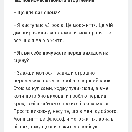
час повномасштабного вторгнення.
– Що для вас сцена?
– Я виступаю 45 років. Це моє життя. Це мій
дім, вираження моїх емоцій, моя праця. Це
все, що я маю в житті.
– Як ви себе почуваєте перед виходом на
сцену?
– Завжди молюся і завжди страшно
переживаю, поки не зроблю перший крок.
Стою за кулісами, ходжу туди-сюди, а вже
коли потрібно виходити і роблю перший
крок, тоді я забуваю про все і включаюся.
Просто виходжу, несу те, що в мені є доброго.
Мої пісні — це філософія мого життя, вона в
піснях, тому що я все життя сповідую