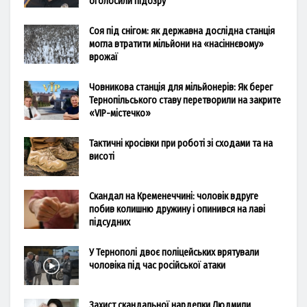
оголосили підозру
Соя під снігом: як державна дослідна станція
могла втратити мільйони на «насіннєвому»
врожаї
Човникова станція для мільйонерів: Як берег
Тернопільського ставу перетворили на закрите
«VIP-містечко»
Тактичні кросівки при роботі зі сходами та на
висоті
Скандал на Кременеччині: чоловік вдруге
побив колишню дружину і опинився на лаві
підсудних
У Тернополі двоє поліцейських врятували
чоловіка під час російської атаки
Захист скандальної нардепки Людмили