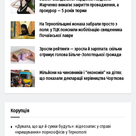
Марченко вимагає закриття провадження, а
прокурор — 5 років тюрми
На Тернопільщині монаха забрали просто з
поля: у ТЦК пояснили мобілізацію священника
Почаївської лаври
Зросли рейтинги — зросла й зарплата: скільки
отримує голова Більче-Золотецької громади
Мільйони на чиновників і “економія” на дітях:
що показали декларації керівництва Чорткова
Корупція
«Думала, що ще й сумки будуть»: відеозапис у справі
«кришування» порноофісів у Тернополі