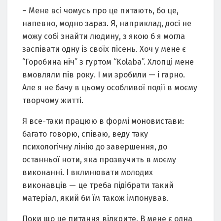
– Мене всі чомусь про це питають, бо це,
напевно, модно зараз. Я, наприклад, досі не
можу собі знайти людину, з якою б я могла
заспівати одну із своїх пісень. Хоч у мене є
“Горобина ніч” з гуртом “Kolaba”. Хлопці мене
вмовляли пів року. І ми зробили — і гарно.
Але я не бачу в цьому особливої події в моєму
творчому житті.
Я все-таки працюю в формі моновистави:
багато говорю, співаю, веду таку
психологічну лінію до завершення, до
останньої ноти, яка прозвучить в моєму
виконанні. І вклинювати молодих
виконавців — це треба підібрати такий
матеріал, який би їм також імпонував.
Поки що це питання відкрите. В мене є одна