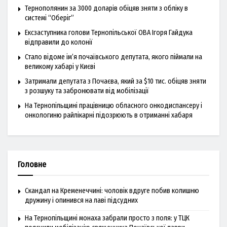
Тернополянин за 3000 доларів обіцяв зняти з обліку в
системі “Оберіг”
Ексзаступника голови Тернопільської ОВА Ігоря Гайдука
відправили до колонії
Стало відоме ім’я почаївського депутата, якого піймали на
великому хабарі у Києві
Затримали депутата з Почаєва, який за $10 тис. обіцяв зняти
з розшуку та забронювати від мобілізації
На Тернопільщині працівницю обласного онкодиспансеру і
онкологиню райлікарні підозрюють в отриманні хабаря
Головне
Скандал на Кременеччині: чоловік вдруге побив колишню
дружину і опинився на лаві підсудних
На Тернопільщині монаха забрали просто з поля: у ТЦК