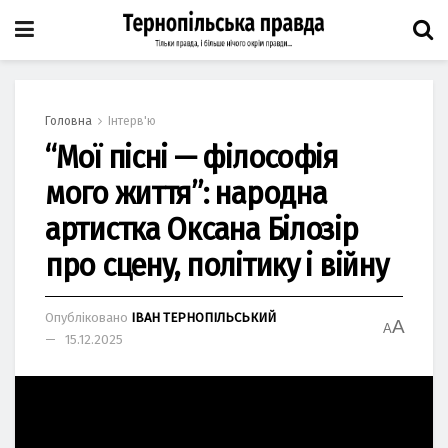
Головна
Інтерв'ю
“Мої пісні — філософія
мого життя”: народна
артистка Оксана Білозір
про сцену, політику і війну
Опубліковано
ІВАН ТЕРНОПІЛЬСЬКИЙ
A
A
15.12.2025