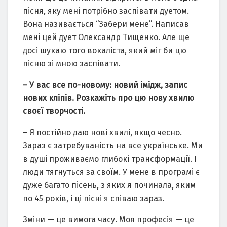
пісня, яку мені потрібно заспівати дуетом.
Вона називається “Забери мене”. Написав
мені цей дует Олександр Тищенко. Але ще
досі шукаю того вокаліста, який міг би цю
пісню зі мною заспівати.
– У вас все по-новому: новий імідж, запис
нових кліпів. Розкажіть про цю нову хвилю
своєї творчості.
– Я постійно даю нові хвилі, якщо чесно.
Зараз є затребуваність на все українське. Ми
в душі проживаємо глибокі трансформації. І
люди тягнуться за своїм. У мене в програмі є
дуже багато пісень, з яких я починала, яким
по 45 років, і ці пісні я співаю зараз.
Зміни — це вимога часу. Моя професія — це