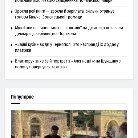
пояснили мобілізацію священника Почаївської лаври
Зросли рейтинги — зросла й зарплата: скільки отримує
голова Більче-Золотецької громади
Мільйони на чиновників і “економія” на дітях: що показали
декларації керівництва Чорткова
«Зайві куби» води у Тернополі: хто насправді їх додає у
платіжки
Власноруч зняв свій портрет з «Алеї надії»: на Шумщину з
полону повернувся захисник
Популярне