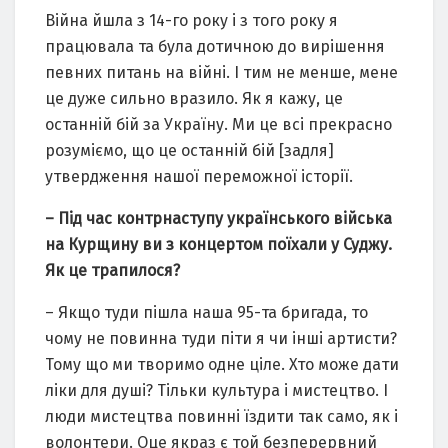
Війна йшла з 14-го року і з того року я
працювала та була дотичною до вирішення
певних питань на війні. І тим не менше, мене
це дуже сильно вразило. Як я кажу, це
останній бій за Україну. Ми це всі прекрасно
розуміємо, що це останній бій [задля]
утвердження нашої переможної історії.
– Під час контрнаступу українського війська
на Курщину ви з концертом поїхали у Суджу.
Як це трапилося?
– Якщо туди пішла наша 95-та бригада, то
чому не повинна туди піти я чи інші артисти?
Тому що ми творимо одне ціле. Хто може дати
ліки для душі? Тільки культура і мистецтво. І
люди мистецтва повинні їздити так само, як і
волонтери. Оце якраз є той безперервний