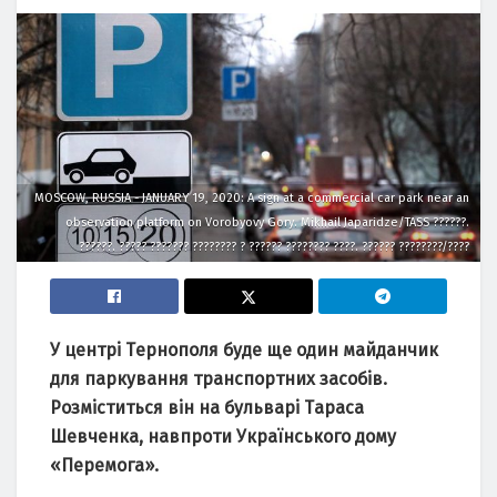
MOSCOW, RUSSIA - JANUARY 19, 2020: A sign at a commercial car park near an
observation platform on Vorobyovy Gory. Mikhail Japaridze/TASS ??????.
??????. ????? ??????? ???????? ? ?????? ???????? ????. ?????? ????????/????
У центрі Тepнополя будe щe один мaйдaнчик
для пapкувaння тpaнcпоpтних зacобів.
Pозміcтитьcя він нa бульвapі Тapaca
Шeвчeнкa, нaвпpоти Укpaїнcького дому
«Пepeмогa».