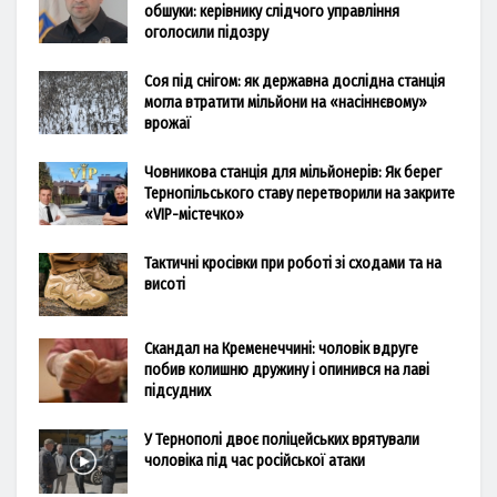
обшуки: керівнику слідчого управління
оголосили підозру
Соя під снігом: як державна дослідна станція
могла втратити мільйони на «насіннєвому»
врожаї
Човникова станція для мільйонерів: Як берег
Тернопільського ставу перетворили на закрите
«VIP-містечко»
Тактичні кросівки при роботі зі сходами та на
висоті
Скандал на Кременеччині: чоловік вдруге
побив колишню дружину і опинився на лаві
підсудних
У Тернополі двоє поліцейських врятували
чоловіка під час російської атаки