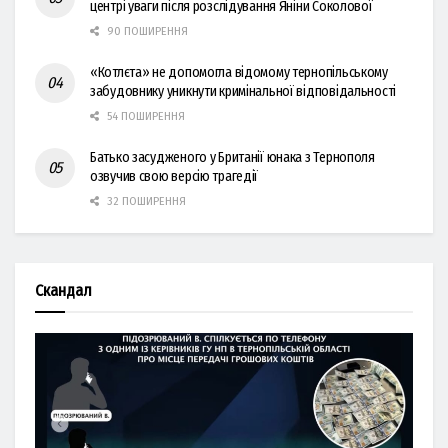
центрі уваги після розслідування Яніни Соколової
90 ПОШИРЕННЯ
«Котлєта» не допомогла відомому тернопільському
забудовнику уникнути кримінальної відповідальності
54 ПОШИРЕННЯ
Батько засудженого у Британії юнака з Тернополя
озвучив свою версію трагедії
32 ПОШИРЕННЯ
Скандал