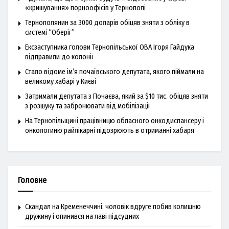
«кришування» порноофісів у Тернополі
Тернополянин за 3000 доларів обіцяв зняти з обліку в
системі “Оберіг”
Ексзаступника голови Тернопільської ОВА Ігоря Гайдука
відправили до колонії
Стало відоме ім’я почаївського депутата, якого піймали на
великому хабарі у Києві
Затримали депутата з Почаєва, який за $10 тис. обіцяв зняти
з розшуку та забронювати від мобілізації
На Тернопільщині працівницю обласного онкодиспансеру і
онкологиню райлікарні підозрюють в отриманні хабаря
Головне
Скандал на Кременеччині: чоловік вдруге побив колишню
дружину і опинився на лаві підсудних