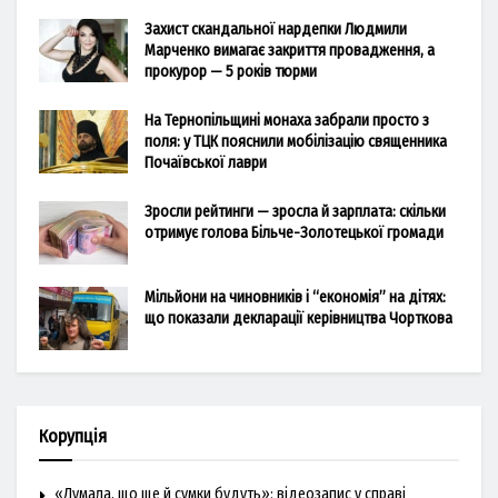
Захист скандальної нардепки Людмили
Марченко вимагає закриття провадження, а
прокурор — 5 років тюрми
На Тернопільщині монаха забрали просто з
поля: у ТЦК пояснили мобілізацію священника
Почаївської лаври
Зросли рейтинги — зросла й зарплата: скільки
отримує голова Більче-Золотецької громади
Мільйони на чиновників і “економія” на дітях:
що показали декларації керівництва Чорткова
Корупція
«Думала, що ще й сумки будуть»: відеозапис у справі