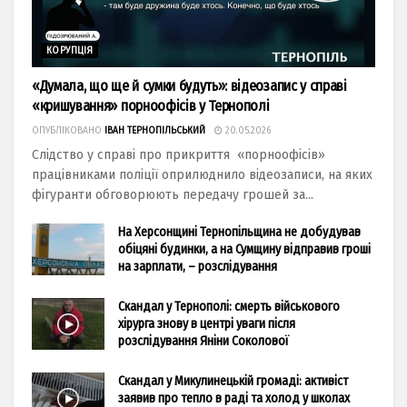
КОРУПЦІЯ
«Думала, що ще й сумки будуть»: відеозапис у справі
«кришування» порноофісів у Тернополі
ОПУБЛІКОВАНО
ІВАН ТЕРНОПІЛЬСЬКИЙ
20.05.2026
Слідство у справі про прикриття «порноофісів»
працівниками поліції оприлюднило відеозаписи, на яких
фігуранти обговорюють передачу грошей за...
На Херсонщині Тернопільщина не добудував
обіцяні будинки, а на Сумщину відправив гроші
на зарплати, – розслідування
Скандал у Тернополі: смерть військового
хірурга знову в центрі уваги після
розслідування Яніни Соколової
Скандал у Микулинецькій громаді: активіст
заявив про тепло в раді та холод у школах