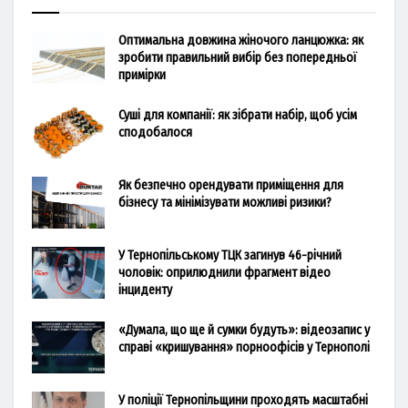
Оптимальна довжина жіночого ланцюжка: як
зробити правильний вибір без попередньої
примірки
Суші для компанії: як зібрати набір, щоб усім
сподобалося
Як безпечно орендувати приміщення для
бізнесу та мінімізувати можливі ризики?
У Тернопільському ТЦК загинув 46-річний
чоловік: оприлюднили фрагмент відео
інциденту
«Думала, що ще й сумки будуть»: відеозапис у
справі «кришування» порноофісів у Тернополі
У поліції Тернопільщини проходять масштабні