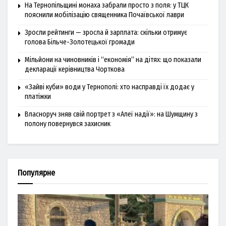
На Тернопільщині монаха забрали просто з поля: у ТЦК
пояснили мобілізацію священника Почаївської лаври
Зросли рейтинги — зросла й зарплата: скільки отримує
голова Більче-Золотецької громади
Мільйони на чиновників і “економія” на дітях: що показали
декларації керівництва Чорткова
«Зайві куби» води у Тернополі: хто насправді їх додає у
платіжки
Власноруч зняв свій портрет з «Алеї надії»: на Шумщину з
полону повернувся захисник
Популярне