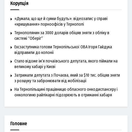
Корупція
«Думала, що ще й сумки будуть»: відеозапис у справі
«кришування» порноофісів у Тернополі
Тернополянин за 3000 доларів обіцяв зняти з обліку в
системі “Оберіг”
Ексзаступника голови Тернопільської ОВА Ігоря Гайдука
відправили до колонії
Стало відоме ім’я почаївського депутата, якого піймали на
великому хабарі у Києві
Затримали депутата з Почаєва, який за $10 тис. обіцяв зняти
з розшуку та забронювати від мобілізації
На Тернопільщині працівницю обласного онкодиспансеру і
онкологиню райлікарні підозрюють в отриманні хабаря
Головне