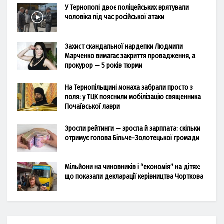
У Тернополі двоє поліцейських врятували
чоловіка під час російської атаки
Захист скандальної нардепки Людмили
Марченко вимагає закриття провадження, а
прокурор — 5 років тюрми
На Тернопільщині монаха забрали просто з
поля: у ТЦК пояснили мобілізацію священника
Почаївської лаври
Зросли рейтинги — зросла й зарплата: скільки
отримує голова Більче-Золотецької громади
Мільйони на чиновників і “економія” на дітях:
що показали декларації керівництва Чорткова