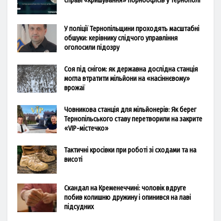
справі «кришування» порноофісів у Тернополі
У поліції Тернопільщини проходять масштабні
обшуки: керівнику слідчого управління
оголосили підозру
Соя під снігом: як державна дослідна станція
могла втратити мільйони на «насіннєвому»
врожаї
Човникова станція для мільйонерів: Як берег
Тернопільського ставу перетворили на закрите
«VIP-містечко»
Тактичні кросівки при роботі зі сходами та на
висоті
Скандал на Кременеччині: чоловік вдруге
побив колишню дружину і опинився на лаві
підсудних