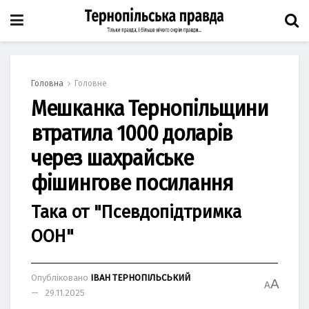
Головна
Головне
Мешканка Тернопільщини
втратила 1000 доларів
через шахрайське
фішингове посилання
Така от "Псевдопідтримка
ООН"
Опубліковано
ІВАН ТЕРНОПІЛЬСЬКИЙ
A
A
29.11.2025