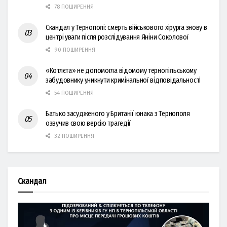
78 ПОШИРЕННЯ
Скандал у Тернополі: смерть військового хірурга знову в
центрі уваги після розслідування Яніни Соколової
90 ПОШИРЕННЯ
«Котлєта» не допомогла відомому тернопільському
забудовнику уникнути кримінальної відповідальності
54 ПОШИРЕННЯ
Батько засудженого у Британії юнака з Тернополя
озвучив свою версію трагедії
32 ПОШИРЕННЯ
Скандал