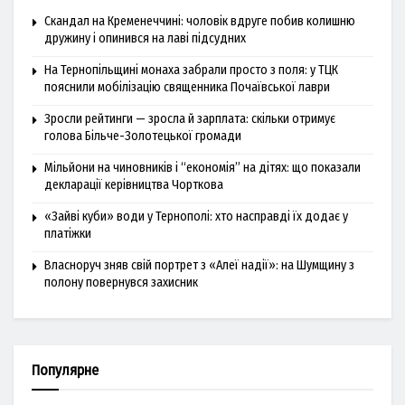
Скандал на Кременеччині: чоловік вдруге побив колишню
дружину і опинився на лаві підсудних
На Тернопільщині монаха забрали просто з поля: у ТЦК
пояснили мобілізацію священника Почаївської лаври
Зросли рейтинги — зросла й зарплата: скільки отримує
голова Більче-Золотецької громади
Мільйони на чиновників і “економія” на дітях: що показали
декларації керівництва Чорткова
«Зайві куби» води у Тернополі: хто насправді їх додає у
платіжки
Власноруч зняв свій портрет з «Алеї надії»: на Шумщину з
полону повернувся захисник
Популярне