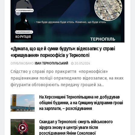
КОРУПЦІЯ
«Думала, що ще й сумки будуть»: відеозапис у справі
«кришування» порноофісів у Тернополі
ОПУБЛІКОВАНО
ІВАН ТЕРНОПІЛЬСЬКИЙ
20.05.2026
Слідство у справі про прикриття «порноофісів»
працівниками поліції оприлюднило відеозаписи, на яких
фігуранти обговорюють передачу грошей за...
На Херсонщині Тернопільщина не добудував
обіцяні будинки, а на Сумщину відправив гроші
на зарплати, – розслідування
Скандал у Тернополі: смерть військового
хірурга знову в центрі уваги після
розслідування Яніни Соколової