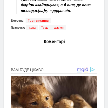
Фaріон «хaйпaнулa», a й виш, де вонa
виклaдaє(лa)», – додaв
він.
Джерело:
Тернополяни
Позначки:
мова
Труш
фаріон
Коментарі