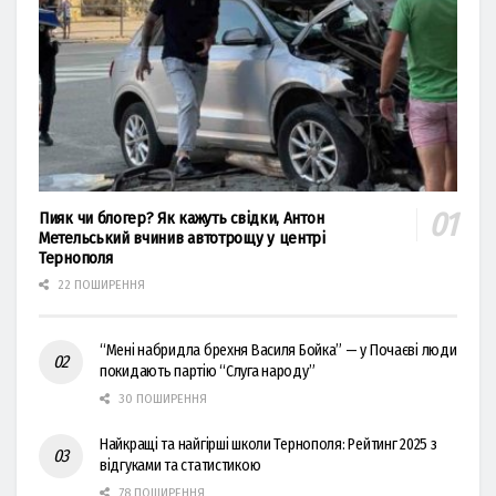
Пияк чи блогер? Як кажуть свідки, Антон
Метельський вчинив автотрощу у центрі
Тернополя
22 ПОШИРЕННЯ
“Мені набридла брехня Василя Бойка” — у Почаєві люди
покидають партію “Слуга народу”
30 ПОШИРЕННЯ
Найкращі та найгірші школи Тернополя: Рейтинг 2025 з
відгуками та статистикою
78 ПОШИРЕННЯ