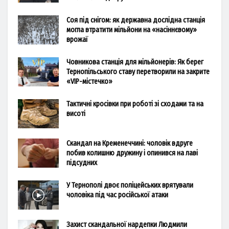
Соя під снігом: як державна дослідна станція
могла втратити мільйони на «насіннєвому»
врожаї
Човникова станція для мільйонерів: Як берег
Тернопільського ставу перетворили на закрите
«VIP-містечко»
Тактичні кросівки при роботі зі сходами та на
висоті
Скандал на Кременеччині: чоловік вдруге
побив колишню дружину і опинився на лаві
підсудних
У Тернополі двоє поліцейських врятували
чоловіка під час російської атаки
Захист скандальної нардепки Людмили