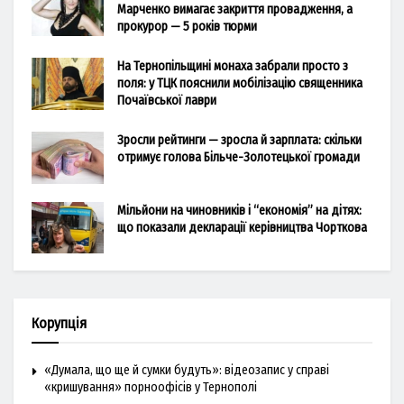
Марченко вимагає закриття провадження, а
прокурор — 5 років тюрми
На Тернопільщині монаха забрали просто з
поля: у ТЦК пояснили мобілізацію священника
Почаївської лаври
Зросли рейтинги — зросла й зарплата: скільки
отримує голова Більче-Золотецької громади
Мільйони на чиновників і “економія” на дітях:
що показали декларації керівництва Чорткова
Корупція
«Думала, що ще й сумки будуть»: відеозапис у справі
«кришування» порноофісів у Тернополі