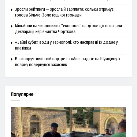
Зросли рейтинги — зросла й зарплата: скільки отримує
голова Більче-Золотецької громади
Мільйони на чиновників і “економія” на дітях: що показали
декларації керівництва Чорткова
«Зайві куби» води у Тернополі: хто насправді їх додає у
платіжки
Власноруч зняв свій портрет з «Алеї надії»: на Шумщину з
полону повернувся захисник
Популярне