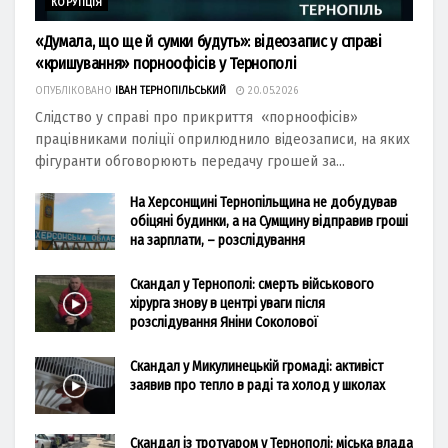
КОРУПЦІЯ
«Думала, що ще й сумки будуть»: відеозапис у справі
«кришування» порноофісів у Тернополі
ОПУБЛІКОВАНО
ІВАН ТЕРНОПІЛЬСЬКИЙ
20.05.2026
Слідство у справі про прикриття «порноофісів»
працівниками поліції оприлюднило відеозаписи, на яких
фігуранти обговорюють передачу грошей за...
На Херсонщині Тернопільщина не добудував
обіцяні будинки, а на Сумщину відправив гроші
на зарплати, – розслідування
Скандал у Тернополі: смерть військового
хірурга знову в центрі уваги після
розслідування Яніни Соколової
Скандал у Микулинецькій громаді: активіст
заявив про тепло в раді та холод у школах
Скандал із тротуаром у Тернополі: міська влада