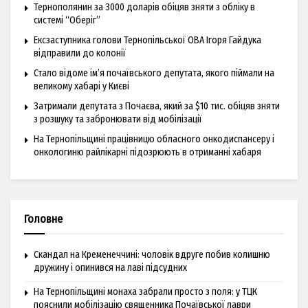
Тернополянин за 3000 доларів обіцяв зняти з обліку в
системі “Оберіг”
Ексзаступника голови Тернопільської ОВА Ігоря Гайдука
відправили до колонії
Стало відоме ім’я почаївського депутата, якого піймали на
великому хабарі у Києві
Затримали депутата з Почаєва, який за $10 тис. обіцяв зняти
з розшуку та забронювати від мобілізації
На Тернопільщині працівницю обласного онкодиспансеру і
онкологиню райлікарні підозрюють в отриманні хабаря
Головне
Скандал на Кременеччині: чоловік вдруге побив колишню
дружину і опинився на лаві підсудних
На Тернопільщині монаха забрали просто з поля: у ТЦК
пояснили мобілізацію священника Почаївської лаври