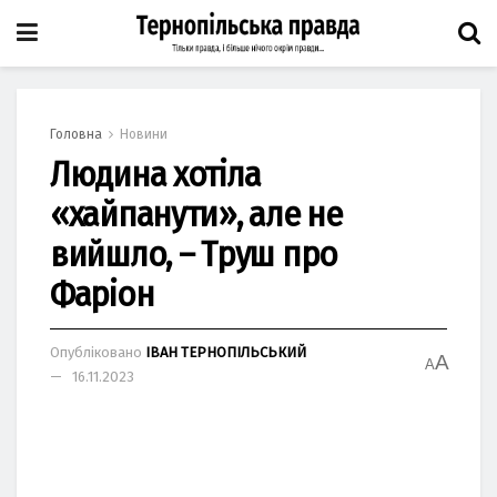
Головна
Новини
Людина хотіла
«хайпанути», але не
вийшло, – Труш про
Фаріон
Опубліковано
ІВАН ТЕРНОПІЛЬСЬКИЙ
A
A
16.11.2023