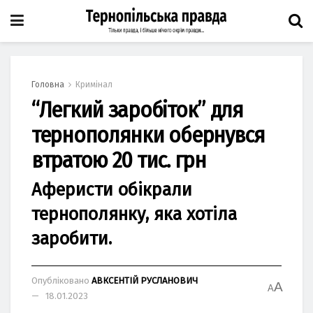
Головна
Кримінал
“Легкий заробіток” для
тернополянки обернувся
втратою 20 тис. грн
Аферисти обікрали
тернополянку, яка хотіла
заробити.
Опубліковано
АВКСЕНТІЙ РУСЛАНОВИЧ
A
A
18.01.2023