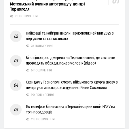
Метельський вчинив автотрощу у центрі
Тернополя
23 ПОШИРЕННЯ
Найкращі та найгірші школи Тернополя: Рейтинг 2025 з
відгуками та статистикою
78 ПОШИРЕННЯ
Біля цілющого джерела на Тернопільщині, де сектанти
проводять обряди, помер чоловік (Відео)
6 ПОШИРЕННЯ
Скандал у Тернополі: смерть військового хірурга знову в
центрі уваги після розслідування Яніни Соколової
90 ПОШИРЕННЯ
Як телефон бізнесмена з Тернопільщини вивів НАБУ на
топ-посадовців
113 ПОШИРЕННЯ