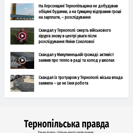
На Херсонщині Тернопільщина не добудував
обіцяні будинки, а на Сумщину відправив гроші
на зарплати, – розслідування
Скандал у Тернополі: смерть військового
хірурга знову в центрі уваги після
розслідування Яніни Соколової
Скандал у Микулинецькій громаді: активіст
заявив про тепло в раді та холод у школах
Скандал із тротуаром у Тернополі: міська влада
заявила – це не їхня робота