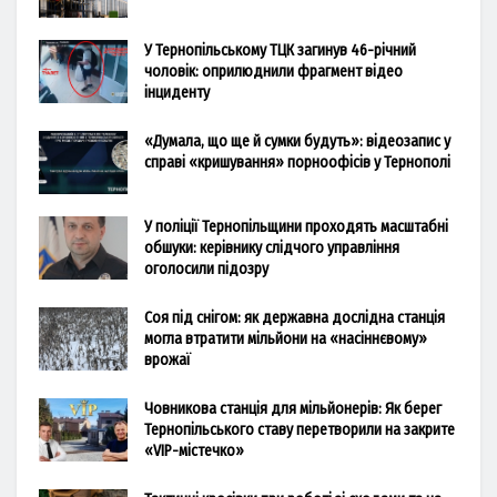
У Тернопільському ТЦК загинув 46-річний
чоловік: оприлюднили фрагмент відео
інциденту
«Думала, що ще й сумки будуть»: відеозапис у
справі «кришування» порноофісів у Тернополі
У поліції Тернопільщини проходять масштабні
обшуки: керівнику слідчого управління
оголосили підозру
Соя під снігом: як державна дослідна станція
могла втратити мільйони на «насіннєвому»
врожаї
Човникова станція для мільйонерів: Як берег
Тернопільського ставу перетворили на закрите
«VIP-містечко»