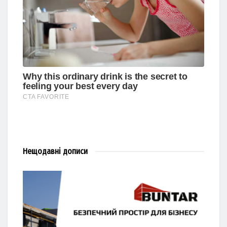
Нещодавні
дописи