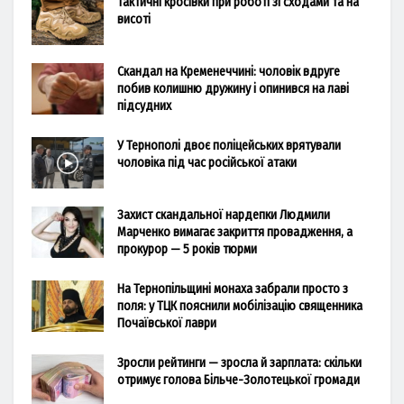
Тактичні кросівки при роботі зі сходами та на
висоті
Скандал на Кременеччині: чоловік вдруге
побив колишню дружину і опинився на лаві
підсудних
У Тернополі двоє поліцейських врятували
чоловіка під час російської атаки
Захист скандальної нардепки Людмили
Марченко вимагає закриття провадження, а
прокурор — 5 років тюрми
На Тернопільщині монаха забрали просто з
поля: у ТЦК пояснили мобілізацію священника
Почаївської лаври
Зросли рейтинги — зросла й зарплата: скільки
отримує голова Більче-Золотецької громади