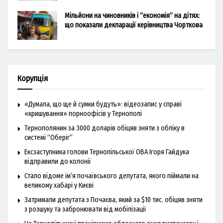
Мільйони на чиновників і “економія” на дітях:
що показали декларації керівництва Чорткова
Корупція
«Думала, що ще й сумки будуть»: відеозапис у справі
«кришування» порноофісів у Тернополі
Тернополянин за 3000 доларів обіцяв зняти з обліку в
системі “Оберіг”
Ексзаступника голови Тернопільської ОВА Ігоря Гайдука
відправили до колонії
Стало відоме ім’я почаївського депутата, якого піймали на
великому хабарі у Києві
Затримали депутата з Почаєва, який за $10 тис. обіцяв зняти
з розшуку та забронювати від мобілізації