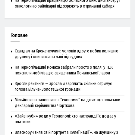
На Тернопільщині працівницю обласного онкодиспансеру і
онкологиню райлікарні підозрюють в отриманні хабаря
Головне
Скандал на Кременеччині: чоловік вдруге побив колишню
дружину і опинився на лаві підсудних
На Тернопільщині монаха забрали просто з поля: у ТЦК
пояснили мобілізацію священника Почаївської лаври
Зросли рейтинги — зросла й зарплата: скільки отримує
голова Більче-Золотецької громади
Мільйони на чиновників і “економія” на дітях: що показали
декларації керівництва Чорткова
«Зайві куби» води у Тернополі: хто насправді їх додає у
платіжки
Власноруч зняв свій портрет з «Алеї надії»: на Шумщину з