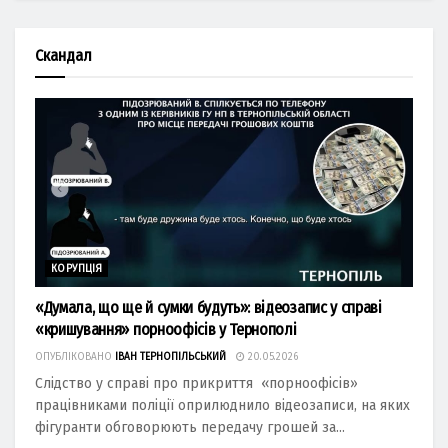
Скандал
КОРУПЦІЯ
«Думала, що ще й сумки будуть»: відеозапис у справі
«кришування» порноофісів у Тернополі
ОПУБЛІКОВАНО
ІВАН ТЕРНОПІЛЬСЬКИЙ
20.05.2026
Слідство у справі про прикриття «порноофісів»
працівниками поліції оприлюднило відеозаписи, на яких
фігуранти обговорюють передачу грошей за...