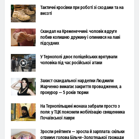
Тактичні кросівки при роботі зі сходами та на
висоті
Скандал на Кременеччині: чоловік вдруге
побив колишню дружину і опинився на лаві
підсудних
У Тернополі двоє поліцейських врятували
чоловіка під час російської атаки
Захист скандальної нардепки Людмили
Марченко вимагає закриття провадження, а
прокурор — 5 років тюрми
На Тернопільщині монаха забрали просто з
поля: у ТЦК пояснили мобілізацію священника
Почаївської лаври
Зросли рейтинги — зросла й зарплата: скільки
отримує голова Більче-Золотецької громади