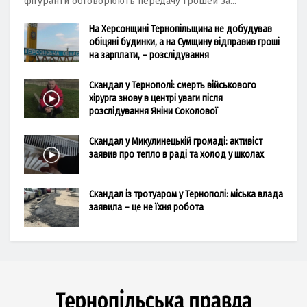
фігуранти обговорюють передачу грошей за...
На Херсонщині Тернопільщина не добудував
обіцяні будинки, а на Сумщину відправив гроші
на зарплати, – розслідування
Скандал у Тернополі: смерть військового
хірурга знову в центрі уваги після
розслідування Яніни Соколової
Скандал у Микулинецькій громаді: активіст
заявив про тепло в раді та холод у школах
Скандал із тротуаром у Тернополі: міська влада
заявила – це не їхня робота