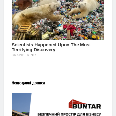
Нещодавні
дописи