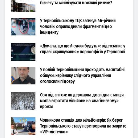
бізнесу та мінімізувати можливі ризики?
У Тернопільському ТЦК загинув 46-річний
чоловік: оприлюднили фрагмент відео
інциденту
«Думала, що ще й сумки будуть»: відеозапис у
справі «кришування» порноофісів у Тернополі
У поліції Тернопільщини проходять масштабні
обшуки: керівнику слідчого управління
оголосили підозру
Соя під снігом: як державна дослідна станція
могла втратити мільйони на «насіннєвому»
врожаї
Човникова станція для мільйонерів: Як берег
Тернопільського ставу перетворили на закрите
«VIP-містечко»