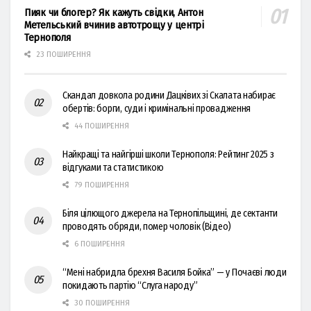
Пияк чи блогер? Як кажуть свідки, Антон
Метельський вчинив автотрощу у центрі
Тернополя
23 ПОШИРЕННЯ
Скандал довкола родини Дацківих зі Скалата набирає
обертів: борги, суди і кримінальні провадження
44 ПОШИРЕННЯ
Найкращі та найгірші школи Тернополя: Рейтинг 2025 з
відгуками та статистикою
79 ПОШИРЕННЯ
Біля цілющого джерела на Тернопільщині, де сектанти
проводять обряди, помер чоловік (Відео)
6 ПОШИРЕННЯ
“Мені набридла брехня Василя Бойка” — у Почаєві люди
покидають партію “Слуга народу”
30 ПОШИРЕННЯ