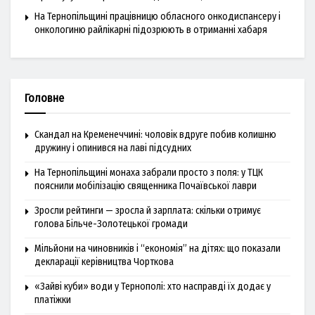
На Тернопільщині працівницю обласного онкодиспансеру і
онкологиню райлікарні підозрюють в отриманні хабаря
Головне
Скандал на Кременеччині: чоловік вдруге побив колишню
дружину і опинився на лаві підсудних
На Тернопільщині монаха забрали просто з поля: у ТЦК
пояснили мобілізацію священника Почаївської лаври
Зросли рейтинги — зросла й зарплата: скільки отримує
голова Більче-Золотецької громади
Мільйони на чиновників і “економія” на дітях: що показали
декларації керівництва Чорткова
«Зайві куби» води у Тернополі: хто насправді їх додає у
платіжки