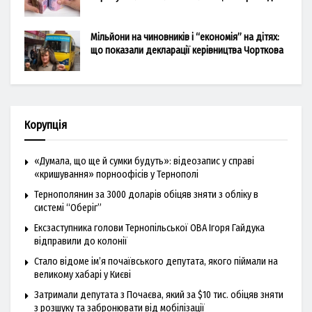
Мільйони на чиновників і “економія” на дітях:
що показали декларації керівництва Чорткова
Корупція
«Думала, що ще й сумки будуть»: відеозапис у справі
«кришування» порноофісів у Тернополі
Тернополянин за 3000 доларів обіцяв зняти з обліку в
системі “Оберіг”
Ексзаступника голови Тернопільської ОВА Ігоря Гайдука
відправили до колонії
Стало відоме ім’я почаївського депутата, якого піймали на
великому хабарі у Києві
Затримали депутата з Почаєва, який за $10 тис. обіцяв зняти
з розшуку та забронювати від мобілізації