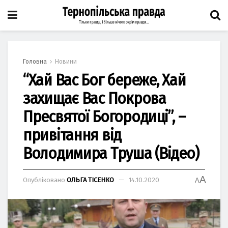
Головна
Новини
“Хай Вас Бог береже, Хай
захищає Вас Покрова
Пресвятої Богородиці”, –
привітання від
Володимира Труша (Відео)
A
Опубліковано
ОЛЬГА ТІСЕНКО
14.10.2020
A