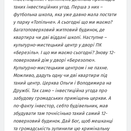
таких інвестиційних угод. Перша з них –
футбольна школа, яка уже давно мала постати
у парку «Топільче». А сьогодні що ми маємо?
Багатоповерховий житловий будинок, де
квартира чи дві віддані школі. Наступне –
культурно-мистецький центр у дворі ПК
«Березіль». І що ми маємо сьогодні? Знову 12-
поверховий дім у дворі «Березолю».
Культурно-мистецьким центром і не пахне.
Можливо, дадуть одну чи дві квартири під
такий центр. Церква Ольги і Володимира на
Дружбі. Так само – інвестиційна угода про
забудову громадських приміщень церкви. А
по-факту інвестор, себто будівельник, мав
збудувати там точнісінько такий самий 12-
поверховий будинок. Дай Бог, щоб мешканці
та громадськість зупинили цю кримінальну