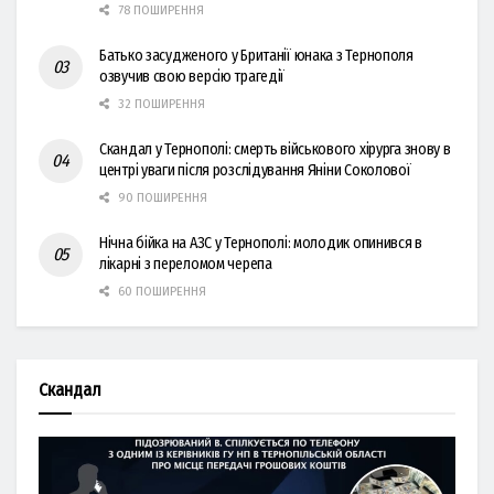
78 ПОШИРЕННЯ
Батько засудженого у Британії юнака з Тернополя
озвучив свою версію трагедії
32 ПОШИРЕННЯ
Скандал у Тернополі: смерть військового хірурга знову в
центрі уваги після розслідування Яніни Соколової
90 ПОШИРЕННЯ
Нічна бійка на АЗС у Тернополі: молодик опинився в
лікарні з переломом черепа
60 ПОШИРЕННЯ
Скандал