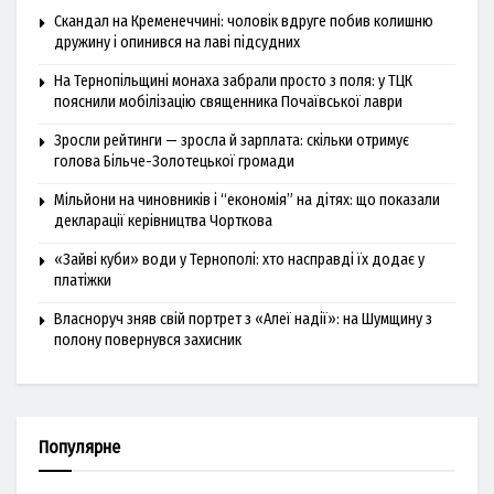
Скандал на Кременеччині: чоловік вдруге побив колишню
дружину і опинився на лаві підсудних
На Тернопільщині монаха забрали просто з поля: у ТЦК
пояснили мобілізацію священника Почаївської лаври
Зросли рейтинги — зросла й зарплата: скільки отримує
голова Більче-Золотецької громади
Мільйони на чиновників і “економія” на дітях: що показали
декларації керівництва Чорткова
«Зайві куби» води у Тернополі: хто насправді їх додає у
платіжки
Власноруч зняв свій портрет з «Алеї надії»: на Шумщину з
полону повернувся захисник
Популярне