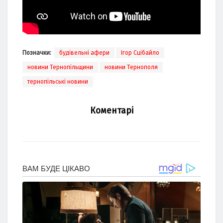
Позначки:
будівельні афери
Ігор Сцібайло
новини Тернопільщини
новини Тернополя
тернопільські новини
Коментарі