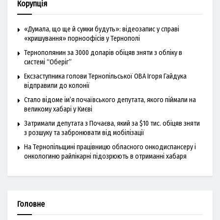
Корупція
«Думала, що ще й сумки будуть»: відеозапис у справі
«кришування» порноофісів у Тернополі
Тернополянин за 3000 доларів обіцяв зняти з обліку в
системі “Оберіг”
Ексзаступника голови Тернопільської ОВА Ігоря Гайдука
відправили до колонії
Стало відоме ім’я почаївського депутата, якого піймали на
великому хабарі у Києві
Затримали депутата з Почаєва, який за $10 тис. обіцяв зняти
з розшуку та забронювати від мобілізації
На Тернопільщині працівницю обласного онкодиспансеру і
онкологиню райлікарні підозрюють в отриманні хабаря
Головне