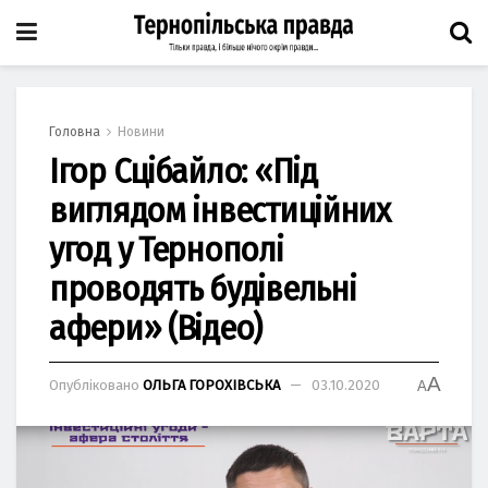
Головна
Новини
Ігор Сцібайло: «Під
виглядом інвестиційних
угод у Тернополі
проводять будівельні
афери» (Відео)
A
Опубліковано
ОЛЬГА ГОРОХІВСЬКА
03.10.2020
A