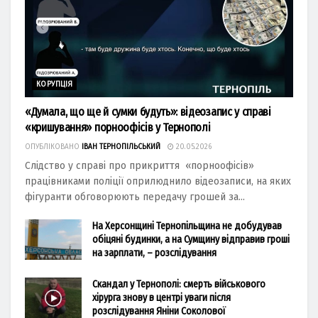
КОРУПЦІЯ
«Думала, що ще й сумки будуть»: відеозапис у справі
«кришування» порноофісів у Тернополі
ОПУБЛІКОВАНО
ІВАН ТЕРНОПІЛЬСЬКИЙ
20.05.2026
Слідство у справі про прикриття «порноофісів»
працівниками поліції оприлюднило відеозаписи, на яких
фігуранти обговорюють передачу грошей за...
На Херсонщині Тернопільщина не добудував
обіцяні будинки, а на Сумщину відправив гроші
на зарплати, – розслідування
Скандал у Тернополі: смерть військового
хірурга знову в центрі уваги після
розслідування Яніни Соколової