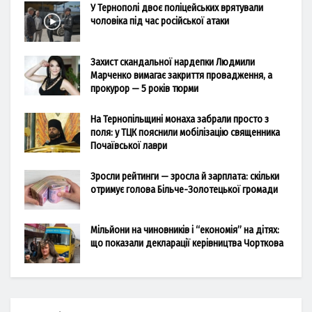
У Тернополі двоє поліцейських врятували
чоловіка під час російської атаки
Захист скандальної нардепки Людмили
Марченко вимагає закриття провадження, а
прокурор — 5 років тюрми
На Тернопільщині монаха забрали просто з
поля: у ТЦК пояснили мобілізацію священника
Почаївської лаври
Зросли рейтинги — зросла й зарплата: скільки
отримує голова Більче-Золотецької громади
Мільйони на чиновників і “економія” на дітях:
що показали декларації керівництва Чорткова