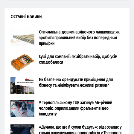
Останні новини
Оптимальна довжина жіночого ланцюжка: як
зробити правильний вибір без попередньої
примірки
Суші для компанії: як зібрати набір, щоб усім
сподобалося
Як безпечно орендувати приміщення для
бізнесу та мінімізувати можливі ризики?
У Тернопільському ТЦК загинув 46-річний
чоловік: оприлюднили фрагмент відео
інциденту
«Думала, що ще й сумки будуть»: відеозапис у
справі «кришування» порноофісів у Тернополі