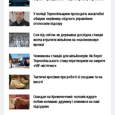
У поліції Тернопільщини проходять масштабні
обшуки: керівнику слідчого управління
оголосили підозру
Соя під снігом: як державна дослідна станція
могла втратити мільйони на «насіннєвому»
врожаї
Човникова станція для мільйонерів: Як берег
Тернопільського ставу перетворили на закрите
«VIP-містечко»
Тактичні кросівки при роботі зі сходами та на
висоті
Скандал на Кременеччині: чоловік вдруге
побив колишню дружину і опинився на лаві
підсудних