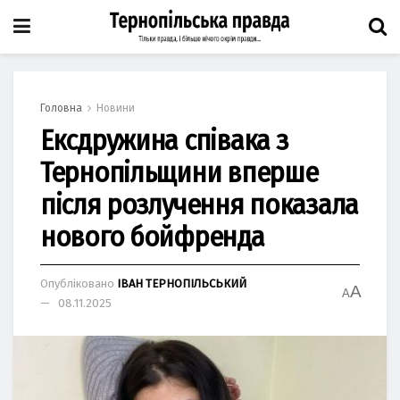
Головна
Новини
Ексдружина співака з
Тернопільщини вперше
після розлучення показала
нового бойфренда
Опубліковано
ІВАН ТЕРНОПІЛЬСЬКИЙ
A
A
08.11.2025