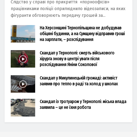
Слідство у справі про прикриття «порноофісів»
працівниками поліції оприлюднило відеозаписи, на яких
фігуранти обговорюють передачу грошей за...
На Херсонщині Тернопільщина не добудував
обіцяні будинки, а на Сумщину відправив гроші
на зарплати, – розслідування
Скандал у Тернополі: смерть військового
хірурга знову в центрі уваги після
розслідування Яніни Соколової
Скандал у Микулинецькій громаді: активіст
заявив про тепло в раді та холод у школах
Скандал із тротуаром у Тернополі: міська влада
заявила – це не їхня робота