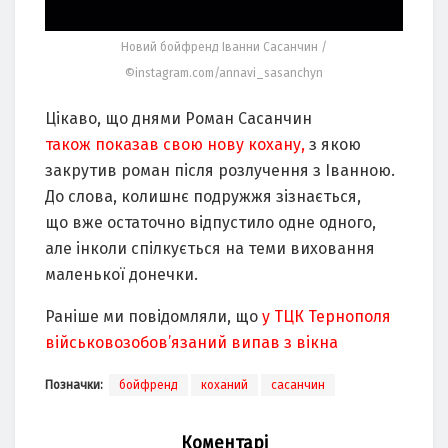
Новий бойфренд Іванни Сасанчин /
©instagram.com/annavi_sasanchyn
Цікаво, що днями Роман Сасанчин
також показав свою нову кохану,
з якою
закрутив роман після розлучення з Іванною.
До слова, колишнє подружжя зізнається,
що вже остаточно відпустило одне одного,
але інколи спілкується на теми виховання
маленької донечки.
Раніше ми повідомляли, що
у ТЦК Тернополя
військовозобов’язаний випав з вікна
Позначки:
бойфренд
коханий
сасанчин
Коментарі