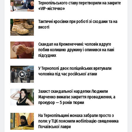
Тернопільського ставу перетворили на закрите
«VIP-містечко»
Тактичні кросівки при роботі зі сходами та на
висоті
Скандал на Кременеччині: чоловік вдруге
побив колишню дружину і опинився на лаві
підсудних
У Тернополі двоє поліцейських врятували
чоловіка під час російської атаки
Захист скандальної нардепки Людмили
Марченко вимагає закриття провадження, а
прокурор — 5 років тюрми
На Тернопільщині монаха забрали просто з
поля: у ТЦК пояснили мобілізацію священника
Почаївської лаври