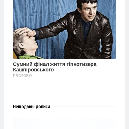
Нещодавні
дописи