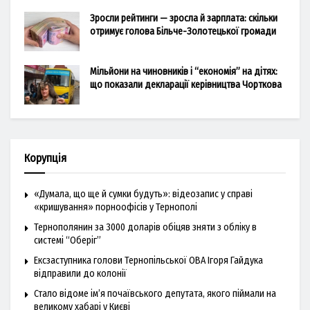
Зросли рейтинги — зросла й зарплата: скільки
отримує голова Більче-Золотецької громади
Мільйони на чиновників і “економія” на дітях:
що показали декларації керівництва Чорткова
Корупція
«Думала, що ще й сумки будуть»: відеозапис у справі
«кришування» порноофісів у Тернополі
Тернополянин за 3000 доларів обіцяв зняти з обліку в
системі “Оберіг”
Ексзаступника голови Тернопільської ОВА Ігоря Гайдука
відправили до колонії
Стало відоме ім’я почаївського депутата, якого піймали на
великому хабарі у Києві