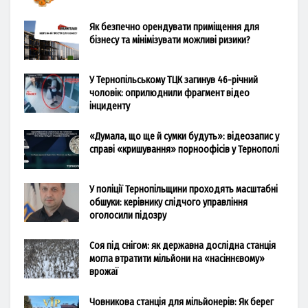
Як безпечно орендувати приміщення для
бізнесу та мінімізувати можливі ризики?
У Тернопільському ТЦК загинув 46-річний
чоловік: оприлюднили фрагмент відео
інциденту
«Думала, що ще й сумки будуть»: відеозапис у
справі «кришування» порноофісів у Тернополі
У поліції Тернопільщини проходять масштабні
обшуки: керівнику слідчого управління
оголосили підозру
Соя під снігом: як державна дослідна станція
могла втратити мільйони на «насіннєвому»
врожаї
Човникова станція для мільйонерів: Як берег