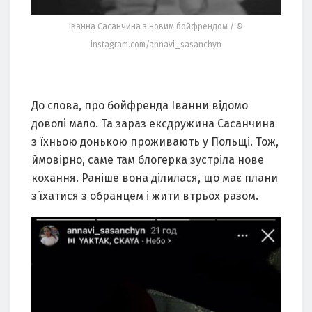
Іванна Сасанчина з новим бойфрендом / ©
instagram.com/annavi_sasanchyn
До слова, про бойфренда Іванни відомо
доволі мало. Та зараз ексдружина Сасанчина
з їхньою донькою проживають у Польщі. Тож,
ймовірно, саме там блогерка зустріла нове
кохання. Раніше вона ділилася, що має плани
з’їхатися з обранцем і жити втрьох разом.