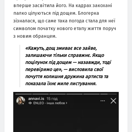
вперше засвітила його. На кадрах закохані
палко цілуються під дощем. Блогерка
зізналася, що саме така погода стала для неї
символом початку нового етапу життя поруч
з новим обранцем.
«Кажуть, дощ змиває все зайве,
залишаючи тільки справжнє. Якщо
поцілунок під дощем — назавжди, тоді
перевіримо це», — висловила свої
почуття колишня дружина артиста та
показала їхнє миле листування.