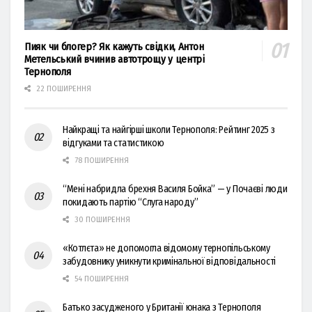
Пияк чи блогер? Як кажуть свідки, Антон
Метельський вчинив автотрощу у центрі
Тернополя
22 ПОШИРЕННЯ
Найкращі та найгірші школи Тернополя: Рейтинг 2025 з
відгуками та статистикою
78 ПОШИРЕННЯ
“Мені набридла брехня Василя Бойка” — у Почаєві люди
покидають партію “Слуга народу”
30 ПОШИРЕННЯ
«Котлєта» не допомогла відомому тернопільському
забудовнику уникнути кримінальної відповідальності
54 ПОШИРЕННЯ
Батько засудженого у Британії юнака з Тернополя