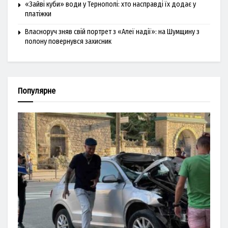
«Зайві куби» води у Тернополі: хто насправді їх додає у
платіжки
Власноруч зняв свій портрет з «Алеї надії»: на Шумщину з
полону повернувся захисник
Популярне