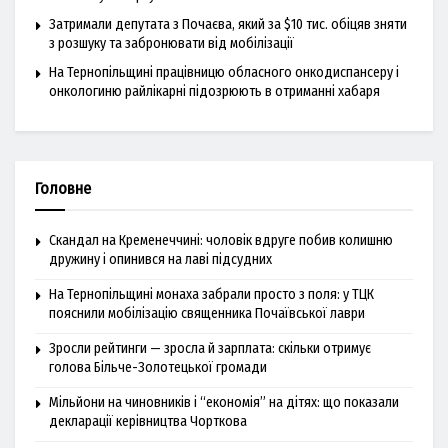
Затримали депутата з Почаєва, який за $10 тис. обіцяв зняти
з розшуку та забронювати від мобілізації
На Тернопільщині працівницю обласного онкодиспансеру і
онкологиню райлікарні підозрюють в отриманні хабаря
Головне
Скандал на Кременеччині: чоловік вдруге побив колишню
дружину і опинився на лаві підсудних
На Тернопільщині монаха забрали просто з поля: у ТЦК
пояснили мобілізацію священника Почаївської лаври
Зросли рейтинги — зросла й зарплата: скільки отримує
голова Більче-Золотецької громади
Мільйони на чиновників і “економія” на дітях: що показали
декларації керівництва Чорткова