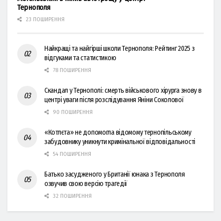
Тернополя
23 ПОШИРЕННЯ
Найкращі та найгірші школи Тернополя: Рейтинг 2025 з
відгуками та статистикою
78 ПОШИРЕННЯ
Скандал у Тернополі: смерть військового хірурга знову в
центрі уваги після розслідування Яніни Соколової
90 ПОШИРЕННЯ
«Котлєта» не допомогла відомому тернопільському
забудовнику уникнути кримінальної відповідальності
54 ПОШИРЕННЯ
Батько засудженого у Британії юнака з Тернополя
озвучив свою версію трагедії
32 ПОШИРЕННЯ