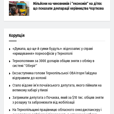
Мільйони на чиновників і “економія” на дітях:
що показали декларації керівництва Чорткова
Корупція
«Думала, що ще й сумки будуть»: відеозапис у справі
«кришування» порноофісів у Тернополі
Тернополянин за 3000 доларів обіцяв зняти з обліку в
системі “Оберіг”
Ексзаступника голови Тернопільської ОВА Ігоря Гайдука
відправили до колонії
Стало відоме ім’я почаївського депутата, якого піймали на
великому хабарі у Києві
Затримали депутата з Почаєва, який за $10 тис. обіцяв зняти
з розшуку та забронювати від мобілізації
На Тернопільщині працівницю обласного онкодиспансеру і