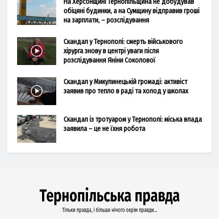
На Херсонщині Тернопільщина не добудував
обіцяні будинки, а на Сумщину відправив гроші
на зарплати, – розслідування
Скандал у Тернополі: смерть військового
хірурга знову в центрі уваги після
розслідування Яніни Соколової
Скандал у Микулинецькій громаді: активіст
заявив про тепло в раді та холод у школах
Скандал із тротуаром у Тернополі: міська влада
заявила – це не їхня робота