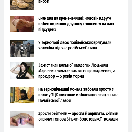
висоті
Скандал на Кременеччині: чоловік вдруге
побив колишню дружину і опинився на лаві
підсудних
У Тернополі двоє поліцейських врятували
чоловіка під час російської атаки
Захист скандальної нардепки Людмили
Марченко вимагає закриття провадження, а
прокурор — 5 років тюрми
На Тернопільщині монаха забрали просто з
поля: у ТЦК пояснили мобілізацію священника
Почаївської лаври
Зросли рейтинги — зросла й зарплата: скільки
отримує голова Більче-Золотецької громади