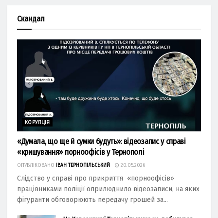
Скандал
КОРУПЦІЯ
«Думала, що ще й сумки будуть»: відеозапис у справі
«кришування» порноофісів у Тернополі
ОПУБЛІКОВАНО
ІВАН ТЕРНОПІЛЬСЬКИЙ
20.05.2026
Слідство у справі про прикриття «порноофісів»
працівниками поліції оприлюднило відеозаписи, на яких
фігуранти обговорюють передачу грошей за...