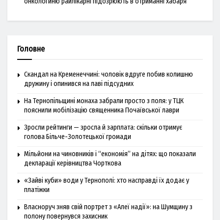
онкологиню райлікарні підозрюють в отриманні хабаря
Головне
Скандал на Кременеччині: чоловік вдруге побив колишню
дружину і опинився на лаві підсудних
На Тернопільщині монаха забрали просто з поля: у ТЦК
пояснили мобілізацію священника Почаївської лаври
Зросли рейтинги — зросла й зарплата: скільки отримує
голова Більче-Золотецької громади
Мільйони на чиновників і “економія” на дітях: що показали
декларації керівництва Чорткова
«Зайві куби» води у Тернополі: хто насправді їх додає у
платіжки
Власноруч зняв свій портрет з «Алеї надії»: на Шумщину з
полону повернувся захисник