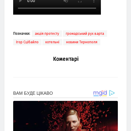
Позначки:
акція протесту
громадський рух варта
Ігор Сцібайло
котельні
новини Тернополя
Коментарі