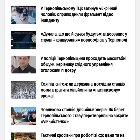
У Тернопільському ТЦК загинув 46-річний
чоловік: оприлюднили фрагмент відео
інциденту
«Думала, що ще й сумки будуть»: відеозапис у
справі «кришування» порноофісів у Тернополі
У поліції Тернопільщини проходять масштабні
обшуки: керівнику слідчого управління
оголосили підозру
Соя під снігом: як державна дослідна станція
могла втратити мільйони на «насіннєвому»
врожаї
Човникова станція для мільйонерів: Як берег
Тернопільського ставу перетворили на закрите
«VIP-містечко»
Тактичні кросівки при роботі зі сходами та на