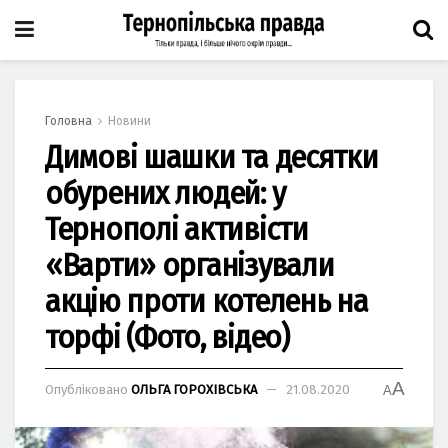
Головна
Новини
Димові шашки та десятки
обурених людей: у
Тернополі активісти
«Варти» організували
акцію проти котелень на
торфі (Фото, відео)
A
Опубліковано
ОЛЬГА ГОРОХІВСЬКА
21.08.2020
A