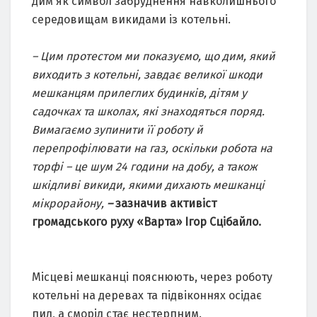
дим як символ забруднення навколишнього
середовищам викидами із котельні.
– Цим протестом ми показуємо, що дим, який
виходить з котельні, завдає великої шкоди
мешканцям прилеглих будинків, дітям у
садочках та школах, які знаходяться поряд.
Вимагаємо зупинити її роботу й
перепрофілювати на газ, оскільки робота на
торфі – це шум 24 години на добу, а також
шкідливі викиди, якими дихають мешканці
мікрорайону,
–
зазначив активіст
громадського руху «Варта» Ігор Сцібайло.
Місцеві мешканці пояснюють, через роботу
котельні на деревах та підвіконнях осідає
пил, а сморід стає нестерпним.