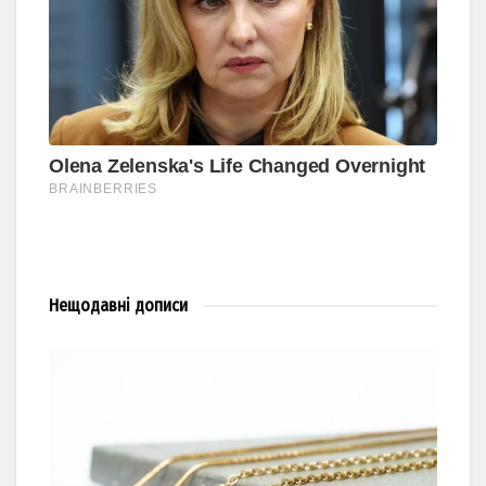
Нещодавні
дописи